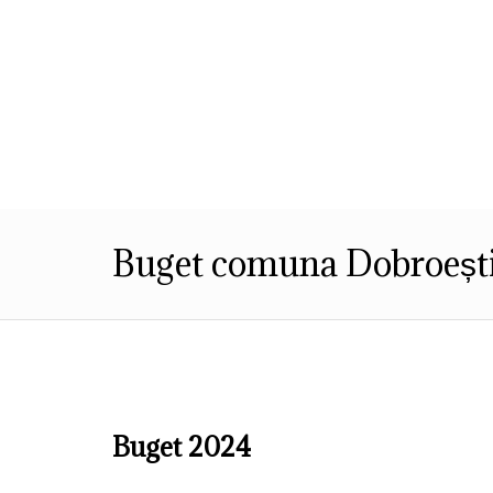
Despre Noi
Informatii de Interes P
Buget comuna Dobroeșt
Buget 2024