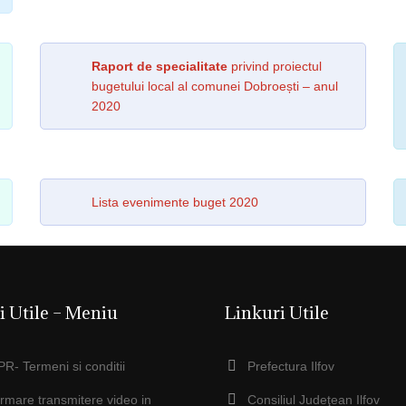
Raport de specialitate
privind proiectul
bugetului local al comunei Dobroești – anul
2020
Lista evenimente buget 2020
i Utile – Meniu
Linkuri Utile
R- Termeni si conditii
Prefectura Ilfov
ormare transmitere video in
Consiliul Judeţean Ilfov