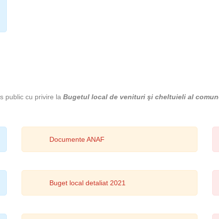
s public cu privire la
Bugetul local de venituri şi cheltuieli al comun
Documente ANAF
Buget local detaliat 2021