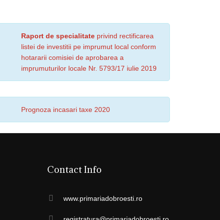
Raport de specialitate
privind rectificarea
listei de investitii pe imprumut local conform
hotararii comisiei de aprobarea a
imprumuturilor locale Nr. 5793/17 iulie 2019
Prognoza incasari taxe 2020
Contact Info
www.primariadobroesti.ro
registratura@primariadobroesti.ro