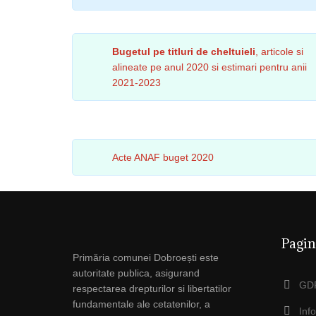
Bugetul pe titluri de cheltuieli
, articole si
alineate pe anul 2020 si estimari pentru anii
2021-2023
Acte ANAF buget 2020
Pagin
Primăria comunei Dobroești este
autoritate publica, asigurand
GDP
respectarea drepturilor si libertatilor
fundamentale ale cetatenilor, a
Inf