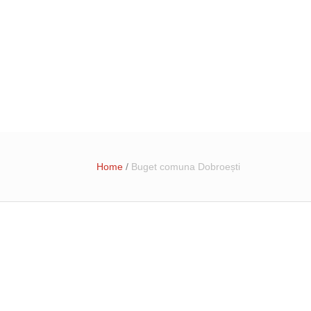
31 4055015
registratura@ primariadobroesti.ro
Institutionala
Contact
Home
/
Buget comuna Dobroești