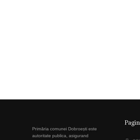
Pagin
Primăria comunei Dobroești este
autoritate publica, asigurand