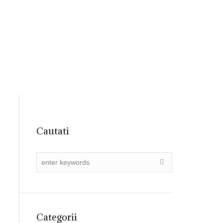
31 4055015
registratura@ primariadobroesti.ro
Institutionala
Contact
Cautati
Categorii