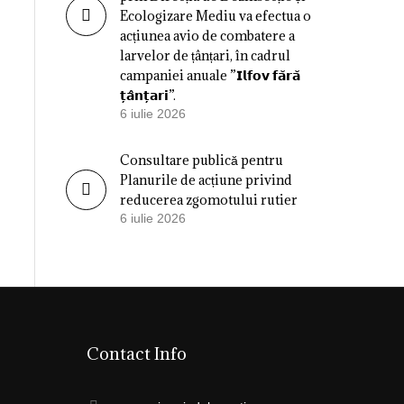
Ecologizare Mediu va efectua o
acțiunea avio de combatere a
larvelor de țânțari, în cadrul
campaniei anuale ”𝗜𝗹𝗳𝗼𝘃 𝗳𝗮̆𝗿𝗮̆
𝘁̦𝗮̂𝗻𝘁̦𝗮𝗿𝗶”.
6 iulie 2026
Consultare publică pentru
Planurile de acțiune privind
reducerea zgomotului rutier
6 iulie 2026
Contact Info