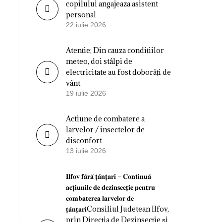
copilului angajeaza asistent
personal
22 iulie 2026
Atenție; Din cauza condițiilor
meteo, doi stâlpi de
electricitate au fost doborâți de
vânt
19 iulie 2026
Actiune de combatere a
larvelor / insectelor de
disconfort
13 iulie 2026
𝐈𝐥𝐟𝐨𝐯 𝐟𝐚̆𝐫𝐚̆ 𝐭̦𝐚̂𝐧𝐭̦𝐚𝐫𝐢 – 𝐂𝐨𝐧𝐭𝐢𝐧𝐮𝐚̆
𝐚𝐜𝐭̦𝐢𝐮𝐧𝐢𝐥𝐞 𝐝𝐞 𝐝𝐞𝐳𝐢𝐧𝐬𝐞𝐜𝐭̦𝐢𝐞 𝐩𝐞𝐧𝐭𝐫𝐮
𝐜𝐨𝐦𝐛𝐚𝐭𝐞𝐫𝐞𝐚 𝐥𝐚𝐫𝐯𝐞𝐥𝐨𝐫 𝐝𝐞
𝐭̦𝐚̂𝐧𝐭̦𝐚𝐫𝐢Consiliul Judetean Ilfov,
prin Direcția de Dezinsecție și