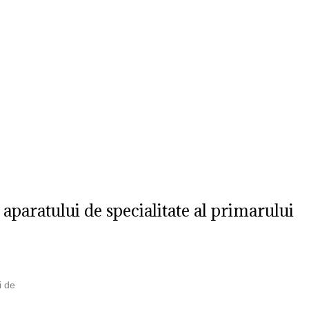
Str. Cuza Voda, Nr. 23
,
Dobroesti, Ilfov,
Cod Postal: 077085
,
0
ublic
Transparenta decizionala
Integritatea 
aparatului de specialitate al primarului
i de