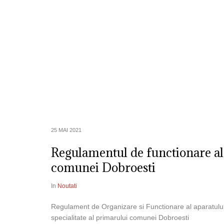
Despre Noi
Informatii de Interes P
25 MAI 2021
Regulamentul de functionare al 
comunei Dobroesti
In
Noutati
Regulament de Organizare si Functionare al aparatulu
specialitate al primarului comunei Dobroesti