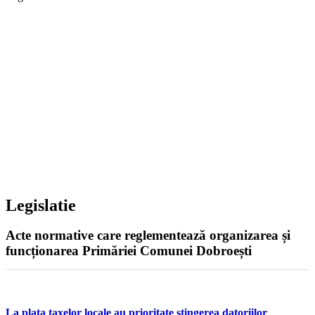
Legislatie
In cadrul acestei pagini va invitam sa accesati informatii de
interes public de ordin legislativ.
Contact Primăria Dobroești
Legislatie
Acte normative care reglementează organizarea și
funcționarea Primăriei Comunei Dobroești
La plata taxelor locale au prioritate stingerea datoriilor