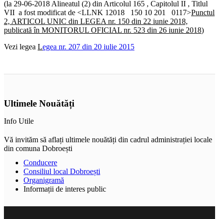
(la 29-06-2018 Alineatul (2) din Articolul 165 , Capitolul II , Titlul
VII a fost modificat de <LLNK 12018 150 10 201 0117>
Punctul
2, ARTICOL UNIC din LEGEA nr. 150 din 22 iunie 2018,
publicată în MONITORUL OFICIAL nr. 523 din 26 iunie 2018
)
Vezi legea
L
egea nr. 207 din 20 iulie 2015
Ultimele Nouătăți
Info Utile
Vă invităm să aflați ultimele nouătăți din cadrul administrației locale
din comuna Dobroești
Conducere
Consiliul local Dobroești
Organigramă
Informații de interes public