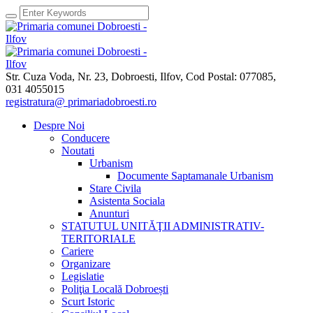
Str. Cuza Voda, Nr. 23
,
Dobroesti, Ilfov,
Cod Postal: 077085
,
031 4055015
registratura@ primariadobroesti.ro
Despre Noi
Conducere
Noutati
Urbanism
Documente Saptamanale Urbanism
Stare Civila
Asistenta Sociala
Anunturi
STATUTUL UNITĂŢII ADMINISTRATIV-
TERITORIALE
Cariere
Organizare
Legislatie
Poliţia Locală Dobroești
Scurt Istoric