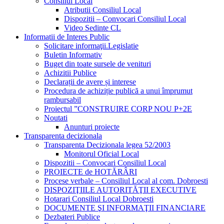
Consiliul Local
Atributii Consiliul Local
Dispozitii – Convocari Consiliul Local
Video Sedinte CL
Informatii de Interes Public
Solicitare informaţii.Legislatie
Buletin Informativ
Buget din toate sursele de venituri
Achizitii Publice
Declarații de avere și interese
Procedura de achiziție publică a unui împrumut
rambursabil
Proiectul ”CONSTRUIRE CORP NOU P+2E
Noutati
Anunturi proiecte
Transparenta decizionala
Transparenta Decizionala legea 52/2003
Monitorul Oficial Local
Dispozitii – Convocari Consiliul Local
PROIECTE de HOTĂRÂRI
Procese verbale – Consiliul Local al com. Dobroesti
DISPOZIŢIILE AUTORITĂŢII EXECUTIVE
Hotarari Consiliul Local Dobroesti
DOCUMENTE ŞI INFORMAŢII FINANCIARE
Dezbateri Publice