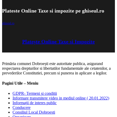
Plateste Online Taxe si impozite pe ghiseul.ro
ghiseul.ro
Platește Online Taxe si Impozite
Primăria comunei Dobroești este autoritate publica, asigurand
respectarea drepturilor si libertatilor fundamentale ale cetatenilor, a
prevederilor Constitutiei, precum si punerea in aplicare a legilor.
Pagini Utile – Meniu
GDPR- Termeni si conditii
Informare transmitere video in mediul online ( 20.01.2022)
Informații de interes public
Conducere
Consiliul Local Dobroesti
Organizare