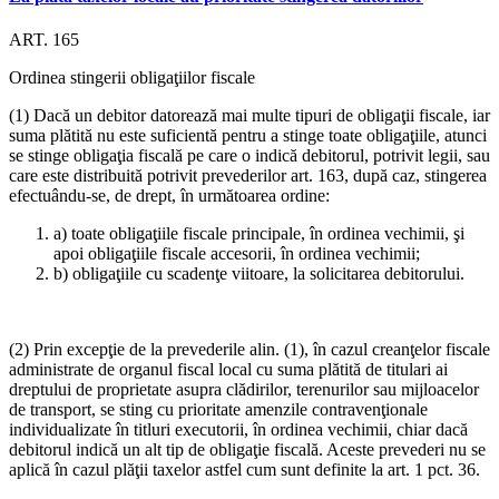
ART. 165
Ordinea stingerii obligaţiilor fiscale
(1) Dacă un debitor datorează mai multe tipuri de obligaţii fiscale, iar
suma plătită nu este suficientă pentru a stinge toate obligaţiile, atunci
se stinge obligaţia fiscală pe care o indică debitorul, potrivit legii, sau
care este distribuită potrivit prevederilor art. 163, după caz, stingerea
efectuându-se, de drept, în următoarea ordine:
a) toate obligaţiile fiscale principale, în ordinea vechimii, şi
apoi obligaţiile fiscale accesorii, în ordinea vechimii;
b) obligaţiile cu scadenţe viitoare, la solicitarea debitorului.
(2) Prin excepţie de la prevederile alin. (1), în cazul creanţelor fiscale
administrate de organul fiscal local cu suma plătită de titulari ai
dreptului de proprietate asupra clădirilor, terenurilor sau mijloacelor
de transport, se sting cu prioritate amenzile contravenţionale
individualizate în titluri executorii, în ordinea vechimii, chiar dacă
debitorul indică un alt tip de obligaţie fiscală. Aceste prevederi nu se
aplică în cazul plăţii taxelor astfel cum sunt definite la art. 1 pct. 36.