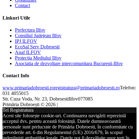
Contact
Linkuri Utile
Prefectura Ilfov
Consiliul Judeţean Ilfov
IPJ ILFOV
EcoSal Serv Dobroesti
Anaf ILFOV
Protecţia Mediului Ilfov
Asociatia de dezvoltare intercomunitara Bucuresti-Ilfov
Contact Info
www.primariadobroesti.ro
registratura@primariadobroesti.ro
Telefon:
031 4055015
Str. Cuza Voda, Nr. 23, Dobroesti
Ilfov
077085
Primăria Dobroești © 2026 |
Tel Registratura
Acest site folosește cookie-uri. Continuarea navigării reprezintă
acceptul dvs. pentru această folosință. Datele dumneavoastră
personale sunt prelucrate de Primăria Dobroesti, în conformitate cu
prevederile art. 6 din Regulamentul (UE) 2016/679, în scopul
indeplinirii atribuțiilor legale. Datele pot fi dezvăluite unor terți în