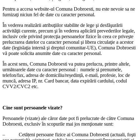
Pentru a accesa website-ul Comuna Dobroesti, nu este nevoie sa ne
furnizaţi niciun fel de date cu caracter personal.
În vederea realizării atribuţiilor stabilite de lege şi desfăşurării
activităţii curente, precum şi în vederea aplicării prevederilor legale,
inclusiv cele privind protecţia persoanelor fizice în ceea ce priveşte
prelucrarea datelor cu caracter personal şi libera circulaţie a acestor
date (legislaţia internă şi dreptul comunitar-UE), Comuna Dobroesti
vă poate solicita anumite date cu caracter personal.
În acest sens, Comuna Dobroesti va putea prelucra, printre altele,
următoarele date cu caracter personal : numele și prenumele,
telefon/fax, adresa de domiciliu/reședință, e-mail, profesie, loc de
muncă, adresa IP, nr. Card bancar, data expirării cardului, codul
CVV2/CVC2 etc.
Cine sunt persoanele vizate?
Persoanele (vizate) ale căror date pot fi prelucrate de către Comuna
Dobroesti, exclusiv în scopurile mai jos menţionate sunt:
– Cetățeni persoane fizice ai Comuna Dobroesti (actuali, foşti