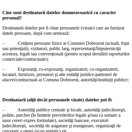
Cine sunt destinatarii datelor dumneavoastră cu caracter
personal?
Destinatarii datelor pot fi chiar persoanele (vizate) care au furnizat
datele persoane, după cum urmează:
– Cetățeni persoane fizice ai Comunei Dobroesti (actuali, foşti
sau potenţiali), vizitatori, public larg, reprezentanţi/împuterniciţii
acestora, legali sau convenţionali (pentru scopul derulării raporturilor
comerciale/contractuale);
– Expozanţi, co-expozanţi, organizatori, co-organizatori,
locatari, furnizori, prestatori şi alte entităţi juridice-parteneri de
afaceri/contractuali ai Comuna Dobroesti, autorităţi/instituţii publice;
Destinatarii (alţii decât persoanele vizate) datelor pot fi:
– Autorităţi publice centrale şi locale, autorităţi judecătoreşti,
politie, parchet (în limitele prevederilor legale şi/sau ca urmare a
unor cereri expres formulate), societăţi bancare, executori
judecătoreşti, societăţi de asigurare şi reasigurare, organizaţii de
cercetare a pieţei (scop statistic) etc.