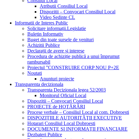
Consiliul Local
Atributii Consiliul Local
Dispozitii – Convocari Consiliul Local
Video Sedinte CL
Informatii de Interes Public
Solicitare informaţii.Legislatie
Buletin Informativ
Buget din toate sursele de venituri
Achizitii Publice
Declarații de avere și interese
Procedura de achiziție publică a unui împrumut
rambursabil
Proiectul ”CONSTRUIRE CORP NOU P+2E
Noutati
Anunturi proiecte
Transparenta decizionala
Transparenta Decizionala legea 52/2003
Monitorul Oficial Local
Dispozitii – Convocari Consiliul Local
PROIECTE de HOTĂRÂRI
Procese verbale – Consiliul Local al com. Dobroesti
DISPOZIŢIILE AUTORITĂŢII EXECUTIVE
Hotarari Consiliul Local Dobroesti
DOCUMENTE ŞI INFORMAŢII FINANCIARE
Dezbateri Publice