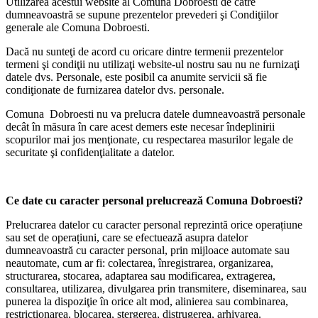
Utilizarea acestui website al Comuna Dobroesti de către
dumneavoastră se supune prezentelor prevederi şi Condiţiilor
generale ale Comuna Dobroesti.
Dacă nu sunteţi de acord cu oricare dintre termenii prezentelor
termeni şi condiţii nu utilizaţi website-ul nostru sau nu ne furnizaţi
datele dvs. Personale, este posibil ca anumite servicii să fie
condiţionate de furnizarea datelor dvs. personale.
Comuna Dobroesti nu va prelucra datele dumneavoastră personale
decât în măsura în care acest demers este necesar îndeplinirii
scopurilor mai jos menţionate, cu respectarea masurilor legale de
securitate şi confidenţialitate a datelor.
Ce date cu caracter personal prelucrează
Comuna Dobroesti
?
Prelucrarea datelor cu caracter personal reprezintă orice operațiune
sau set de operațiuni, care se efectuează asupra datelor
dumneavoastră cu caracter personal, prin mijloace automate sau
neautomate, cum ar fi: colectarea, înregistrarea, organizarea,
structurarea, stocarea, adaptarea sau modificarea, extragerea,
consultarea, utilizarea, divulgarea prin transmitere, diseminarea, sau
punerea la dispoziţie în orice alt mod, alinierea sau combinarea,
restricţionarea, blocarea, ștergerea, distrugerea, arhivarea.