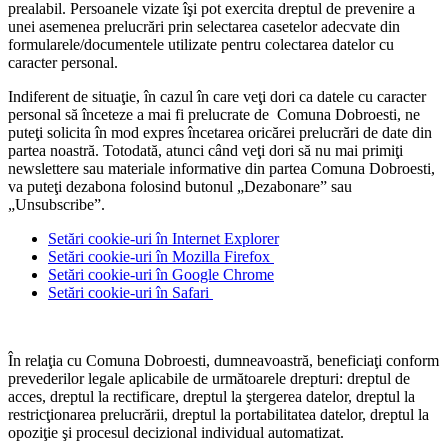
prealabil. Persoanele vizate îşi pot exercita dreptul de prevenire a
unei asemenea prelucrări prin selectarea casetelor adecvate din
formularele/documentele utilizate pentru colectarea datelor cu
caracter personal.
Indiferent de situaţie, în cazul în care veţi dori ca datele cu caracter
personal să înceteze a mai fi prelucrate de Comuna Dobroesti, ne
puteţi solicita în mod expres încetarea oricărei prelucrări de date din
partea noastră. Totodată, atunci când veţi dori să nu mai primiţi
newslettere sau materiale informative din partea Comuna Dobroesti,
va puteţi dezabona folosind butonul „Dezabonare” sau
„Unsubscribe”.
Setări cookie-uri în Internet Explorer
Setări cookie-uri în Mozilla Firefox
Setări cookie-uri în Google Chrome
Setări cookie-uri în Safari
În relaţia cu Comuna Dobroesti, dumneavoastră, beneficiaţi conform
prevederilor legale aplicabile de următoarele drepturi: dreptul de
acces, dreptul la rectificare, dreptul la ştergerea datelor, dreptul la
restricţionarea prelucrării, dreptul la portabilitatea datelor, dreptul la
opoziţie şi procesul decizional individual automatizat.