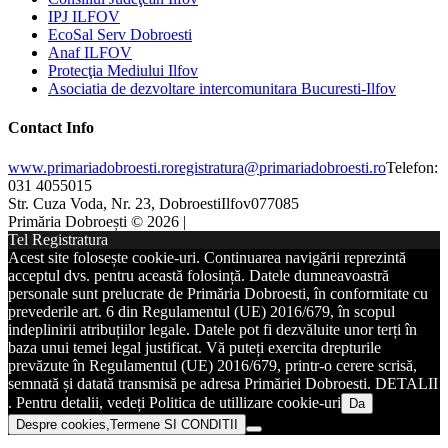
IPJ ILFOV
EcoSal Serv Dobroesti
Anaf ILFOV
Protecţia Mediului Ilfov
Asociatia de dezvoltare intercomunitara Bucuresti-Ilfov
Contact Info
www.primariadobroesti.ro
registratura@primariadobroesti.ro
Telefon:
031 4055015
Str. Cuza Voda, Nr. 23, Dobroesti
Ilfov
077085
Primăria Dobroești © 2026 |
Tel Registratura
Acest site folosește cookie-uri. Continuarea navigării reprezintă
acceptul dvs. pentru această folosință. Datele dumneavoastră
personale sunt prelucrate de Primăria Dobroesti, în conformitate cu
prevederile art. 6 din Regulamentul (UE) 2016/679, în scopul
indeplinirii atribuțiilor legale. Datele pot fi dezvăluite unor terți în
baza unui temei legal justificat. Vă puteți exercita drepturile
prevăzute în Regulamentul (UE) 2016/679, printr-o cerere scrisă,
semnată și datată transmisă pe adresa Primăriei Dobroesti. DETALII
. Pentru detalii, vedeți Politica de utillizare cookie-uri
Da
Despre cookies,Termene SI CONDITII