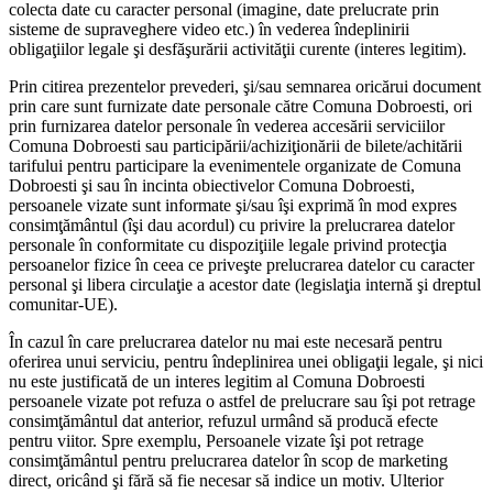
colecta date cu caracter personal (imagine, date prelucrate prin
sisteme de supraveghere video etc.) în vederea îndeplinirii
obligaţiilor legale şi desfăşurării activităţii curente (interes legitim).
Prin citirea prezentelor prevederi, şi/sau semnarea oricărui document
prin care sunt furnizate date personale către Comuna Dobroesti, ori
prin furnizarea datelor personale în vederea accesării serviciilor
Comuna Dobroesti sau participării/achiziţionării de bilete/achitării
tarifului pentru participare la evenimentele organizate de Comuna
Dobroesti şi sau în incinta obiectivelor Comuna Dobroesti,
persoanele vizate sunt informate şi/sau îşi exprimă în mod expres
consimţământul (îşi dau acordul) cu privire la prelucrarea datelor
personale în conformitate cu dispoziţiile legale privind protecţia
persoanelor fizice în ceea ce priveşte prelucrarea datelor cu caracter
personal şi libera circulaţie a acestor date (legislaţia internă şi dreptul
comunitar-UE).
În cazul în care prelucrarea datelor nu mai este necesară pentru
oferirea unui serviciu, pentru îndeplinirea unei obligaţii legale, şi nici
nu este justificată de un interes legitim al Comuna Dobroesti
persoanele vizate pot refuza o astfel de prelucrare sau îşi pot retrage
consimţământul dat anterior, refuzul urmând să producă efecte
pentru viitor. Spre exemplu, Persoanele vizate îşi pot retrage
consimţământul pentru prelucrarea datelor în scop de marketing
direct, oricând şi fără să fie necesar să indice un motiv. Ulterior