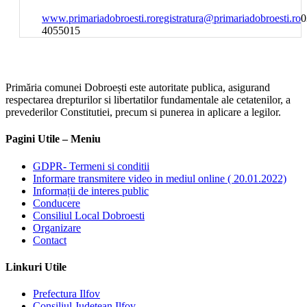
www.primariadobroesti.ro
registratura@primariadobroesti.ro
0
4055015
Primăria comunei Dobroești este autoritate publica, asigurand
respectarea drepturilor si libertatilor fundamentale ale cetatenilor, a
prevederilor Constitutiei, precum si punerea in aplicare a legilor.
Pagini Utile – Meniu
GDPR- Termeni si conditii
Informare transmitere video in mediul online ( 20.01.2022)
Informații de interes public
Conducere
Consiliul Local Dobroesti
Organizare
Contact
Linkuri Utile
Prefectura Ilfov
Consiliul Judeţean Ilfov