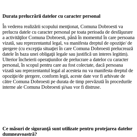
Durata prelucrării datelor cu caracter personal
În vederea realizării scopului menţionat, Comuna Dobroesti va
prelucra datele cu caracter personal pe toata perioada de desfăşurare
a activităţilor Comuna Dobroesti, până în momentul în care persoana
vizată, sau reprezentantul legal, va manifesta dreptul de opoziţie/ de
ştergere (cu excepţia situaţiei în care Comuna Dobroesti prelucrează
datele în baza unei obligaţii legale sau justifică un interes legitim).
Ulterior încheierii operaţiunilor de prelucrare a datelor cu caracter
personal, în scopul pentru care au fost colectate, dacă persoana
vizată sau reprezentantul legal al acesteia nu va manifesta dreptul de
opoziţie/de ştergere, conform legii, aceste date vor fi arhivate de
către Comuna Dobroesti pe durata de timp prevăzută în procedurile
interne ale Comuna Dobroesti şi/sau vor fi distruse.
Ce măsuri de siguranţă sunt utilizate pentru protejarea datelor
dumneavoastră?