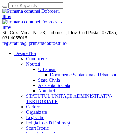
Str. Cuza Voda, Nr. 23
,
Dobroesti, Ilfov,
Cod Postal: 077085
,
031 4055015
registratura@ primariadobroesti.ro
Despre Noi
Conducere
Noutati
Urbanism
Documente Saptamanale Urbanism
Stare Civila
Asistenta Sociala
Anunturi
STATUTUL UNITĂŢII ADMINISTRATIV-
TERITORIALE
Cariere
Organizare
Legislatie
Poliţia Locală Dobroești
Scurt Istoric