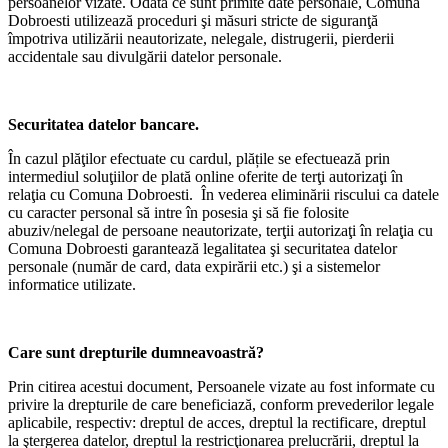
persoanelor vizate. Odată ce sunt primite date personale, Comuna
Dobroesti utilizează proceduri şi măsuri stricte de siguranţă
împotriva utilizării neautorizate, nelegale, distrugerii, pierderii
accidentale sau divulgării datelor personale.
Securitatea datelor bancare.
În cazul plăţilor efectuate cu cardul, plățile se efectuează prin
intermediul soluţiilor de plată online oferite de terţi autorizaţi în
relaţia cu Comuna Dobroesti. În vederea eliminării riscului ca datele
cu caracter personal să intre în posesia şi să fie folosite
abuziv/nelegal de persoane neautorizate, terţii autorizaţi în relaţia cu
Comuna Dobroesti garantează legalitatea şi securitatea datelor
personale (număr de card, data expirării etc.) şi a sistemelor
informatice utilizate.
Care sunt drepturile dumneavoastră?
Prin citirea acestui document, Persoanele vizate au fost informate cu
privire la drepturile de care beneficiază, conform prevederilor legale
aplicabile, respectiv: dreptul de acces, dreptul la rectificare, dreptul
la ştergerea datelor, dreptul la restricţionarea prelucrării, dreptul la