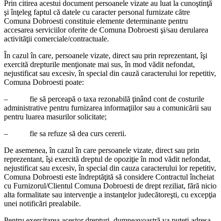
Prin citirea acestui document persoanele vizate au luat la cunoştinţă
şi înţeleg faptul că datele cu caracter personal furnizate către
Comuna Dobroesti constituie elemente determinante pentru
accesarea serviciilor oferite de Comuna Dobroesti şi/sau derularea
activităţii comerciale/contractuale.
În cazul în care, persoanele vizate, direct sau prin reprezentant, îşi
exercită drepturile menţionate mai sus, în mod vădit nefondat,
nejustificat sau excesiv, în special din cauză caracterului lor repetitiv,
Comuna Dobroesti poate:
– fie să perceapă o taxa rezonabilă ţinând cont de costurile
administrative pentru furnizarea informaţiilor sau a comunicării sau
pentru luarea masurilor solicitate;
– fie sa refuze să dea curs cererii.
De asemenea, în cazul în care persoanele vizate, direct sau prin
reprezentant, îşi exercită dreptul de opoziţie în mod vădit nefondat,
nejustificat sau excesiv, în special din cauza caracterului lor repetitiv,
Comuna Dobroesti este îndreptăţită să considere Contractul încheiat
cu Furnizorul/Clientul Comuna Dobroesti de drept reziliat, fără nicio
alta formalitate sau intervenţie a instanţelor judecătoreşti, cu excepţia
unei notificări prealabile.
Pentru exercitarea acestor drepturi, dumneavoastră va puteţi adresa