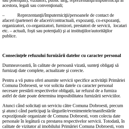
sau potenţiali), vizitatori, public larg, reprezentanţii/împuterniciţii ai
acestora, legali sau convenţionali;
– Reprezentanţii/împuterniciţii/persoanele de contact de
afaceri (parteneri de afaceri/contractuali, expozanţi, co-expozanţi,
organizatori, co-organizatori, furnizori, prestatori de servicii, locatari
etc. – actuali, foşti sau potenţiali) şi ai instituţiilor/autorităţilor
publice.
Consecinţele refuzului furnizării datelor cu caracter personal
Dumneavoastră, în calitate de persoană vizată, sunteţi obligaţi să
furnizaţi date complete, actualizate şi corecte.
Pentru a vă putea oferi anumite servicii specifice activităţii Primăriei
Comuna Dobroesti, se vor solicita datele cu caracter personal
necesare prestării respectivelor obligații, iar refuzul de a furniza
astfel de date poate determina imposibilitatea furnizării serviciilor.
Atunci când solicitați un serviciu către Comuna Dobroesti, precum
şi atunci când participaţi la târgurile/evenimentele/manifestările
expoziţionale organizate de Comuna Dobroesti, vom colecta date
personale în legătură cu prestarea respectivelor servicii. Totodată, în
calitate de vizitator al imobilului Primăriei Comuna Dobroesti, vom