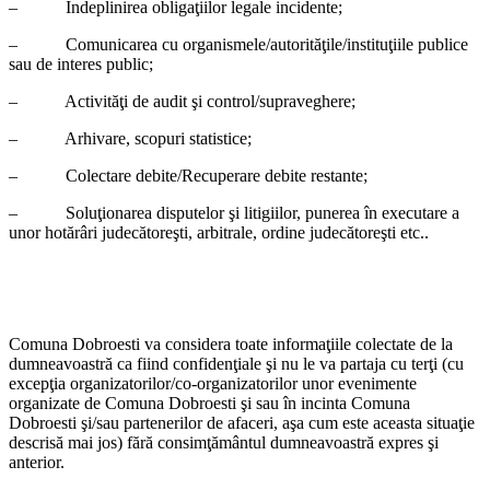
– Îndeplinirea obligaţiilor legale incidente;
– Comunicarea cu organismele/autorităţile/instituţiile publice
sau de interes public;
– Activităţi de audit şi control/supraveghere;
– Arhivare, scopuri statistice;
– Colectare debite/Recuperare debite restante;
– Soluţionarea disputelor şi litigiilor, punerea în executare a
unor hotărâri judecătoreşti, arbitrale, ordine judecătoreşti etc..
Comuna Dobroesti va considera toate informaţiile colectate de la
dumneavoastră ca fiind confidenţiale şi nu le va partaja cu terţi (cu
excepţia organizatorilor/co-organizatorilor unor evenimente
organizate de Comuna Dobroesti şi sau în incinta Comuna
Dobroesti şi/sau partenerilor de afaceri, aşa cum este aceasta situaţie
descrisă mai jos) fără consimţământul dumneavoastră expres şi
anterior.