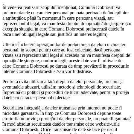
În vederea realizării scopului menţionat, Comuna Dobroesti va
prelucra datele cu caracter personal pe toata perioada de îndeplinire
a atribuţiilor, până în momentul în care persoana vizată, sau
reprezentantul legal, va manifesta dreptul de opoziţie/ de ştergere (cu
excepţia situaţiei în care Comuna Dobroesti prelucrează datele în
baza unei obligaţii legale sau justifică un interes legitim).
Ulterior încheierii operaţiunilor de prelucrare a datelor cu caracter
personal, în scopul pentru care au fost colectate, dacă persoana
vizata sau reprezentantul legal al acesteia nu va manifesta dreptul de
opoziţie/de ştergere, conform legii, aceste date vor fi arhivate de
către Comuna Dobroesti pe durata de timp prevăzută în procedurile
interne Comuna Dobroesti si/sau vor fi distruse.
Pentru a evita utilizarea fără drept a datelor personale, precum şi
eventualele abuzuri, utilizăm metode şi tehnologii de securitate,
împreună cu politici şi proceduri de lucru adecvate, pentru a proteja
datele cu caracter personal colectate.
Securitatea integrală a datelor transmise prin internet nu poate fi
niciodată garantată. În timp ce Comuna Dobroesti depune toate
eforturile în privinţa protejării datelor personale, nu poate fi garantată
în mod absolut securitatea datelor transmise către website-urile
Comuna Dobroesti. Orice transmisie de date se face pe riscul