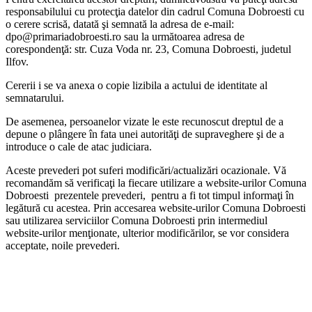
responsabilului cu protecţia datelor din cadrul Comuna Dobroesti cu
o cerere scrisă, datată şi semnată la adresa de e-mail:
dpo@primariadobroesti.ro sau la următoarea adresa de
corespondenţă: str. Cuza Voda nr. 23, Comuna Dobroesti, judetul
Ilfov.
Cererii i se va anexa o copie lizibila a actului de identitate al
semnatarului.
De asemenea, persoanelor vizate le este recunoscut dreptul de a
depune o plângere în fata unei autorităţi de supraveghere şi de a
introduce o cale de atac judiciara.
Aceste prevederi pot suferi modificări/actualizări ocazionale. Vă
recomandăm să verificaţi la fiecare utilizare a website-urilor Comuna
Dobroesti prezentele prevederi, pentru a fi tot timpul informaţi în
legătură cu acestea. Prin accesarea website-urilor Comuna Dobroesti
sau utilizarea serviciilor Comuna Dobroesti prin intermediul
website-urilor menţionate, ulterior modificărilor, se vor considera
acceptate, noile prevederi.