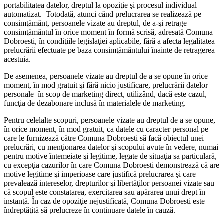
portabilitatea datelor, dreptul la opoziţie şi procesul individual
automatizat. Totodată, atunci când prelucrarea se realizează pe
consimţământ, persoanele vizate au dreptul, de a-şi retrage
consimţământul în orice moment în formă scrisă, adresată Comuna
Dobroesti, în condiţiile legislaţiei aplicabile, fără a afecta legalitatea
prelucrării efectuate pe baza consimţământului înainte de retragerea
acestuia.
De asemenea, persoanele vizate au dreptul de a se opune în orice
moment, în mod gratuit şi fără nicio justificare, prelucrării datelor
personale în scop de marketing direct, utilizând, dacă este cazul,
funcţia de dezabonare inclusă în materialele de marketing.
Pentru celelalte scopuri, persoanele vizate au dreptul de a se opune,
în orice moment, în mod gratuit, ca datele cu caracter personal pe
care le furnizează către Comuna Dobroesti să facă obiectul unei
prelucrări, cu menţionarea datelor şi scopului avute în vedere, numai
pentru motive întemeiate şi legitime, legate de situaţia sa particulară,
cu excepţia cazurilor în care Comuna Dobroesti demonstrează că are
motive legitime şi imperioase care justifică prelucrarea şi care
prevalează intereselor, drepturilor şi libertăţilor persoanei vizate sau
că scopul este constatarea, exercitarea sau apărarea unui drept în
instanţă. În caz de opoziţie nejustificată, Comuna Dobroesti este
îndreptăţită să prelucreze în continuare datele în cauză.