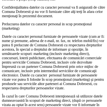
Confidenţialitatea datelor cu caracter personal va fi asigurată de către
Comuna Dobroesti şi nu vor fi furnizate către alţi terţi în afara celor
menţionaţi în prezentul document.
Prelucrarea datelor cu caracter personal in scop promoţional
(marketing)
Datele cu caracter personal furnizate de persoanele vizate (cum ar fi:
nume şi prenume, adresa de e-mail, nr. fax, nr. telefon mobil/fix) vor
putea fi prelucrate de Comuna Dobroesti cu respectarea drepturilor
acestora, în special a dreptului de informare şi opoziţie, în
următoarele scopuri: marketing (inclusiv marketing direct),
concursuri, loterii publicitare, efectuarea de comunicări comerciale
pentru serviciile Comuna Dobroesti, inclusiv cele dezvoltate
împreună cu un partener Comuna Dobroesti prin orice mijloc de
comunicare, inclusiv prin intermediul serviciilor de comunicaţii
electronice. Datele cu caracter personal furnizate de persoanele
vizate vor putea fi folosite în scop promoţional (marketing) şi pentru
produsele sau serviciile altor parteneri ai Comuna Dobroesti, cu
respectarea drepturilor persoanelor vizate.
În cazul în care Comuna Dobroesti intenţionează să utilizeze datele
dumneavoastră în scopuri de marketing direct, (după ce persoanele
vizata au optat în acest sens) persoanele vizate vor fi informate în