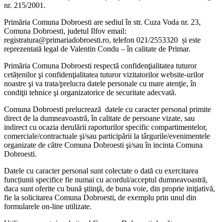
nr. 215/2001.
Primăria Comuna Dobroesti are sediul în str. Cuza Voda nr. 23,
Comuna Dobroesti, judetul Ilfov email:
registratura@primariadobroesti.ro, telefon 021/2553320 și este
reprezentată legal de Valentin Condu – în calitate de Primar.
Primăria Comuna Dobroesti respectă confidenţialitatea tuturor
cetățenilor şi confidenţialitatea tuturor vizitatorilor website-urilor
noastre şi va trata/prelucra datele personale cu mare atenţie, în
condiţii tehnice şi organizatorice de securitate adecvată.
Comuna Dobroesti prelucrează datele cu caracter personal primite
direct de la dumneavoastră, în calitate de persoane vizate, sau
indirect cu ocazia derulării raporturilor specific compartimentelor,
comerciale/contractuale şi/sau participării la târgurile/evenimentele
organizate de către Comuna Dobroesti şi/sau în incinta Comuna
Dobroesti.
Datele cu caracter personal sunt colectate o dată cu exercitarea
funcțiunii specifice fie numai cu acordul/acceptul dumneavoastră,
daca sunt oferite cu bună ştiinţă, de buna voie, din proprie iniţiativă,
fie la solicitarea Comuna Dobroesti, de exemplu prin unul din
formularele on-line utilizate.