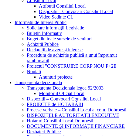
Consiliul Local
Atributii Consiliul Local
Dispozitii – Convocari Consiliul Local
Video Sedinte CL
Informatii de Interes Public
Solicitare informaţii.Legislatie
Buletin Informativ
Buget din toate sursele de venituri
Achizitii Publice
Declarații de avere și interese
Procedura de achiziție publică a unui împrumut
rambursabil
Proiectul ”CONSTRUIRE CORP NOU P+2E
Noutati
Anunturi proiecte
Transparenta decizionala
Transparenta Decizionala legea 52/2003
Monitorul Oficial Local
Dispozitii – Convocari Consiliul Local
PROIECTE de HOTĂRÂRI
Procese verbale – Consiliul Local al com. Dobroesti
DISPOZIŢIILE AUTORITĂŢII EXECUTIVE
Hotarari Consiliul Local Dobroesti
DOCUMENTE ŞI INFORMAŢII FINANCIARE
Dezbateri Publice