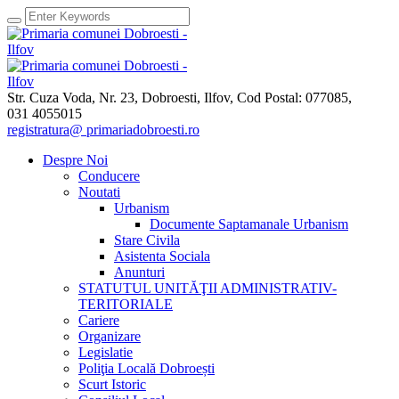
Str. Cuza Voda, Nr. 23
,
Dobroesti, Ilfov,
Cod Postal: 077085
,
031 4055015
registratura@ primariadobroesti.ro
Despre Noi
Conducere
Noutati
Urbanism
Documente Saptamanale Urbanism
Stare Civila
Asistenta Sociala
Anunturi
STATUTUL UNITĂŢII ADMINISTRATIV-
TERITORIALE
Cariere
Organizare
Legislatie
Poliţia Locală Dobroești
Scurt Istoric