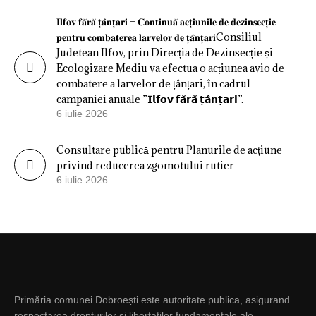
𝐈𝐥𝐟𝐨𝐯 𝐟𝐚̆𝐫𝐚̆ 𝐭̦𝐚̂𝐧𝐭̦𝐚𝐫𝐢 – 𝐂𝐨𝐧𝐭𝐢𝐧𝐮𝐚̆ 𝐚𝐜𝐭̦𝐢𝐮𝐧𝐢𝐥𝐞 𝐝𝐞 𝐝𝐞𝐳𝐢𝐧𝐬𝐞𝐜𝐭̦𝐢𝐞
𝐩𝐞𝐧𝐭𝐫𝐮 𝐜𝐨𝐦𝐛𝐚𝐭𝐞𝐫𝐞𝐚 𝐥𝐚𝐫𝐯𝐞𝐥𝐨𝐫 𝐝𝐞 𝐭̦𝐚̂𝐧𝐭̦𝐚𝐫𝐢Consiliul
Judetean Ilfov, prin Direcția de Dezinsecție și
Ecologizare Mediu va efectua o acțiunea avio de
combatere a larvelor de țânțari, în cadrul
campaniei anuale ”𝗜𝗹𝗳𝗼𝘃 𝗳𝗮̆𝗿𝗮̆ 𝘁̦𝗮̂𝗻𝘁̦𝗮𝗿𝗶”.
6 iulie 2026
Consultare publică pentru Planurile de acțiune
privind reducerea zgomotului rutier
6 iulie 2026
Primăria comunei Dobroești este autoritate publica, asigurand
respectarea drepturilor si libertatilor fundamentale ale