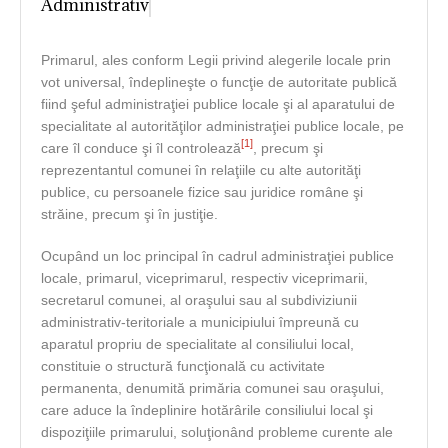
Administrativ
Primarul, ales conform Legii privind alegerile locale prin
vot universal, îndeplineşte o funcţie de autoritate publică
fiind şeful administraţiei publice locale şi al aparatului de
specialitate al autorităţilor administraţiei publice locale, pe
[1]
care îl conduce şi îl controlează
, precum şi
reprezentantul comunei în relaţiile cu alte autorităţi
publice, cu persoanele fizice sau juridice române şi
străine, precum şi în justiţie.
Ocupând un loc principal în cadrul administraţiei publice
locale, primarul, viceprimarul, respectiv viceprimarii,
secretarul comunei, al oraşului sau al subdiviziunii
administrativ-teritoriale a municipiului împreună cu
aparatul propriu de specialitate al consiliului local,
constituie o structură funcţională cu activitate
permanenta, denumită primăria comunei sau oraşului,
care aduce la îndeplinire hotărârile consiliului local şi
dispoziţiile primarului, soluţionând probleme curente ale