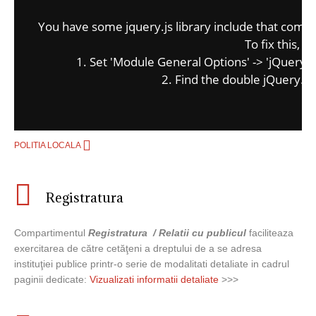
You have some jquery.js library include that comes a
To fix this, y
1. Set 'Module General Options' -> 'jQuery & O
2. Find the double jQuery.js 
Sectiuni
POLITIA LOCALA
Registratura
Compartimentul
Registratura / Relatii cu publicul
faciliteaza
exercitarea de către cetăţeni a dreptului de a se adresa
instituţiei publice printr-o serie de modalitati detaliate in cadrul
paginii dedicate:
Vizualizati informatii detaliate
>>>