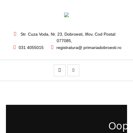
Str. Cuza Voda, Nr. 23
,
Dobroesti, Ilfov,
Cod Postal:
077085
,
031 4055015
registratura@ primariadobroesti.ro
Oops.