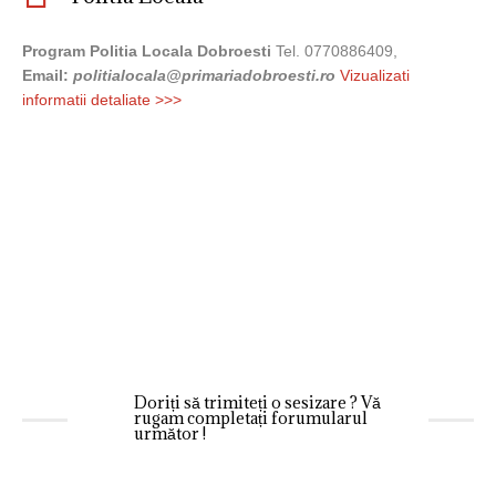
Program
Politia Locala Dobroesti
Tel. 0770886409,
Email:
politialocala@primariadobroesti.ro
Vizualizati
informatii detaliate >>>
Doriți să trimiteți o sesizare ? Vă
rugam completați forumularul
următor !