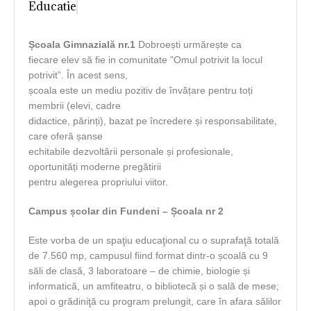
Educatie
Școala Gimnazială nr.1
Dobroești urmărește ca
fiecare elev să fie in comunitate ”Omul potrivit la locul
potrivit”. În acest sens,
școala este un mediu pozitiv de învățare pentru toți
membrii (elevi, cadre
didactice, părinți), bazat pe încredere și responsabilitate,
care oferă șanse
echitabile dezvoltării personale și profesionale,
oportunități moderne pregătirii
pentru alegerea propriului viitor.
Campus școlar din Fundeni – Școala nr 2
Este vorba de un spaţiu educaţional cu o suprafaţă totală
de 7.560 mp, campusul fiind format dintr-o școală cu 9
săli de clasă, 3 laboratoare – de chimie, biologie și
informatică, un amfiteatru, o bibliotecă și o sală de mese;
apoi o grădiniţă cu program prelungit, care în afara sălilor