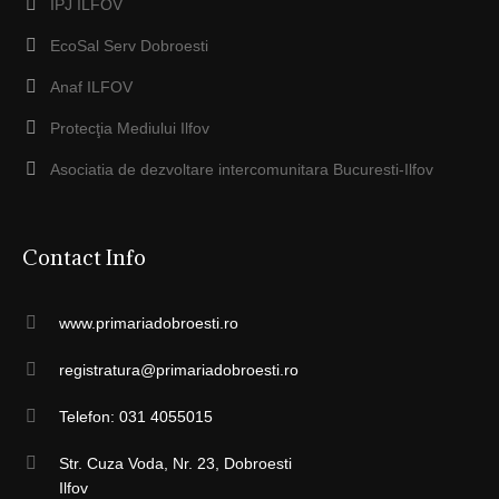
IPJ ILFOV
EcoSal Serv Dobroesti
Anaf ILFOV
Protecţia Mediului Ilfov
Asociatia de dezvoltare intercomunitara Bucuresti-Ilfov
Contact Info
www.primariadobroesti.ro
registratura@primariadobroesti.ro
Telefon: 031 4055015
Str. Cuza Voda, Nr. 23, Dobroesti
Ilfov