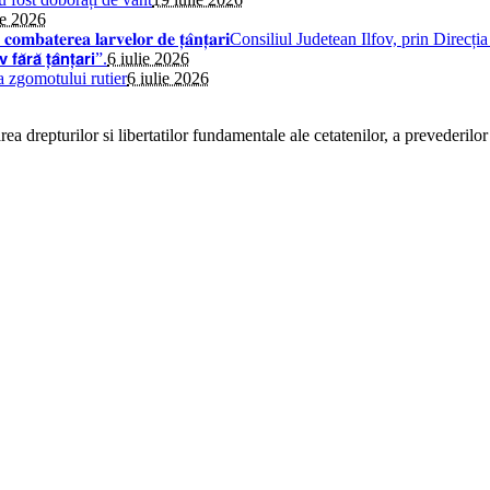
ie 2026
𝐢𝐧𝐬𝐞𝐜𝐭̦𝐢𝐞 𝐩𝐞𝐧𝐭𝐫𝐮 𝐜𝐨𝐦𝐛𝐚𝐭𝐞𝐫𝐞𝐚 𝐥𝐚𝐫𝐯𝐞𝐥𝐨𝐫 𝐝𝐞 𝐭̦𝐚̂𝐧𝐭̦𝐚𝐫𝐢Consiliul 
̆ 𝘁̦𝗮̂𝗻𝘁̦𝗮𝗿𝗶”.
6 iulie 2026
a zgomotului rutier
6 iulie 2026
a drepturilor si libertatilor fundamentale ale cetatenilor, a prevederilor 