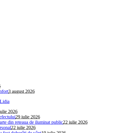
6
nfort
3 august 2026
iulie 2026
efectului
29 iulie 2026
parte din reteaua de iluminat public
22 iulie 2026
rsonal
22 iulie 2026
au fost doborâți de vânt
19 iulie 2026