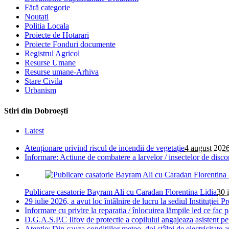
Fără categorie
Noutati
Politia Locala
Proiecte de Hotarari
Proiecte Fonduri documente
Registrul Agricol
Resurse Umane
Resurse umane-Arhiva
Stare Civila
Urbanism
Stiri din Dobroești
Latest
Atenționare privind riscul de incendii de vegetație
4 august 202
Informare: Actiune de combatere a larvelor / insectelor de disco
Publicare casatorie Bayram Ali cu Caradan Florentina Lidia
30 
29 iulie 2026, a avut loc întâlnire de lucru la sediul Instituției Pr
Informare cu privire la reparatia / înlocuirea lămpile led ce fac 
D.G.A.S.P.C Ilfov de protectie a copilului angajeaza asistent pe
Atenție; Din cauza condițiilor meteo, doi stâlpi de electricitate 