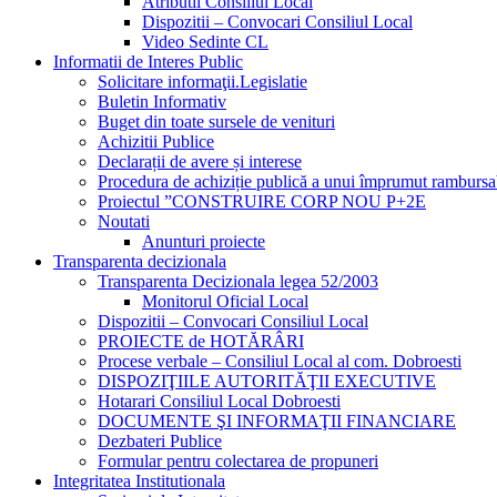
Atributii Consiliul Local
Dispozitii – Convocari Consiliul Local
Video Sedinte CL
Informatii de Interes Public
Solicitare informaţii.Legislatie
Buletin Informativ
Buget din toate sursele de venituri
Achizitii Publice
Declarații de avere și interese
Procedura de achiziție publică a unui împrumut rambursa
Proiectul ”CONSTRUIRE CORP NOU P+2E
Noutati
Anunturi proiecte
Transparenta decizionala
Transparenta Decizionala legea 52/2003
Monitorul Oficial Local
Dispozitii – Convocari Consiliul Local
PROIECTE de HOTĂRÂRI
Procese verbale – Consiliul Local al com. Dobroesti
DISPOZIŢIILE AUTORITĂŢII EXECUTIVE
Hotarari Consiliul Local Dobroesti
DOCUMENTE ŞI INFORMAŢII FINANCIARE
Dezbateri Publice
Formular pentru colectarea de propuneri
Integritatea Institutionala