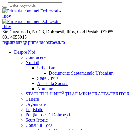
Str. Cuza Voda, Nr. 23
,
Dobroesti, Ilfov,
Cod Postal: 077085
,
031 4055015
registratura@ primariadobroesti.ro
Despre Noi
Conducere
Noutati
Urbanism
Documente Saptamanale Urbanism
Stare Civila
Asistenta Sociala
Anunturi
STATUTUL UNITĂŢII ADMINISTRATIV-TERITOR
Cariere
Organizare
Legislatie
Poliţia Locală Dobroești
Scurt Istoric
Consiliul Local