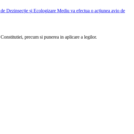
Judetean Ilfov, prin Direcția de Dezinsecție și Ecologizare Mediu va efectua o acțiunea avio de
Constitutiei, precum si punerea in aplicare a legilor.