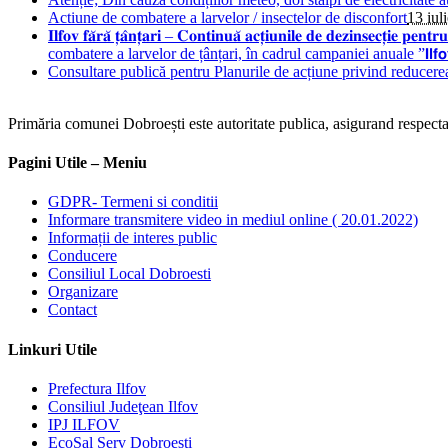
Actiune de combatere a larvelor / insectelor de disconfort
13 iul
𝐈𝐥𝐟𝐨𝐯 𝐟𝐚̆𝐫𝐚̆ 𝐭̦𝐚̂𝐧𝐭̦𝐚𝐫𝐢 – 𝐂𝐨𝐧𝐭𝐢𝐧𝐮𝐚̆ 𝐚𝐜𝐭̦𝐢𝐮𝐧𝐢𝐥𝐞 𝐝𝐞 𝐝𝐞
combatere a larvelor de țânțari, în cadrul campaniei anuale ”𝗜𝗹𝗳𝗼𝘃 𝗳𝗮̆𝗿𝗮
Consultare publică pentru Planurile de acțiune privind reducere
Primăria comunei Dobroești este autoritate publica, asigurand respectare
Pagini Utile – Meniu
GDPR- Termeni si conditii
Informare transmitere video in mediul online ( 20.01.2022)
Informații de interes public
Conducere
Consiliul Local Dobroesti
Organizare
Contact
Linkuri Utile
Prefectura Ilfov
Consiliul Judeţean Ilfov
IPJ ILFOV
EcoSal Serv Dobroesti