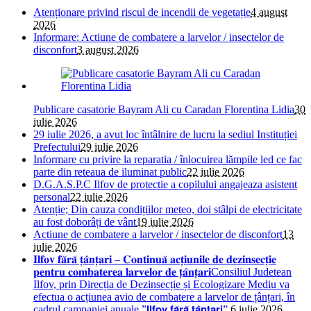
Atenționare privind riscul de incendii de vegetație
4 august
2026
Informare: Actiune de combatere a larvelor / insectelor de
disconfort
3 august 2026
Publicare casatorie Bayram Ali cu Caradan Florentina Lidia
30
iulie 2026
29 iulie 2026, a avut loc întâlnire de lucru la sediul Instituției
Prefectului
29 iulie 2026
Informare cu privire la reparatia / înlocuirea lămpile led ce fac
parte din reteaua de iluminat public
22 iulie 2026
D.G.A.S.P.C Ilfov de protectie a copilului angajeaza asistent
personal
22 iulie 2026
Atenție; Din cauza condițiilor meteo, doi stâlpi de electricitate
au fost doborâți de vânt
19 iulie 2026
Actiune de combatere a larvelor / insectelor de disconfort
13
iulie 2026
𝐈𝐥𝐟𝐨𝐯 𝐟𝐚̆𝐫𝐚̆ 𝐭̦𝐚̂𝐧𝐭̦𝐚𝐫𝐢 – 𝐂𝐨𝐧𝐭𝐢𝐧𝐮𝐚̆ 𝐚𝐜𝐭̦𝐢𝐮𝐧𝐢𝐥𝐞 𝐝𝐞 𝐝𝐞𝐳𝐢𝐧𝐬𝐞𝐜𝐭̦𝐢𝐞
𝐩𝐞𝐧𝐭𝐫𝐮 𝐜𝐨𝐦𝐛𝐚𝐭𝐞𝐫𝐞𝐚 𝐥𝐚𝐫𝐯𝐞𝐥𝐨𝐫 𝐝𝐞 𝐭̦𝐚̂𝐧𝐭̦𝐚𝐫𝐢Consiliul Judetean
Ilfov, prin Direcția de Dezinsecție și Ecologizare Mediu va
efectua o acțiunea avio de combatere a larvelor de țânțari, în
cadrul campaniei anuale ”𝗜𝗹𝗳𝗼𝘃 𝗳𝗮̆𝗿𝗮̆ 𝘁̦𝗮̂𝗻𝘁̦𝗮𝗿𝗶”.
6 iulie 2026