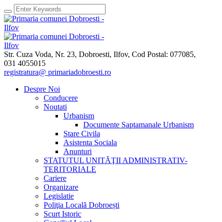
Str. Cuza Voda, Nr. 23
,
Dobroesti, Ilfov,
Cod Postal: 077085
,
031 4055015
registratura@ primariadobroesti.ro
Despre Noi
Conducere
Noutati
Urbanism
Documente Saptamanale Urbanism
Stare Civila
Asistenta Sociala
Anunturi
STATUTUL UNITĂŢII ADMINISTRATIV-
TERITORIALE
Cariere
Organizare
Legislatie
Poliţia Locală Dobroești
Scurt Istoric