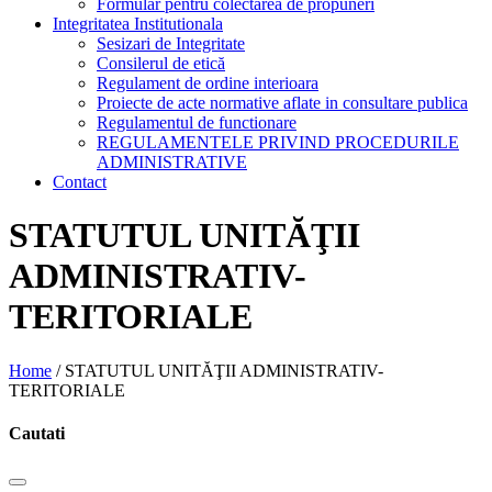
Formular pentru colectarea de propuneri
Integritatea Institutionala
Sesizari de Integritate
Consilerul de etică
Regulament de ordine interioara
Proiecte de acte normative aflate in consultare publica
Regulamentul de functionare
REGULAMENTELE PRIVIND PROCEDURILE
ADMINISTRATIVE
Contact
STATUTUL UNITĂŢII
ADMINISTRATIV-
TERITORIALE
Home
/
STATUTUL UNITĂŢII ADMINISTRATIV-
TERITORIALE
Cautati