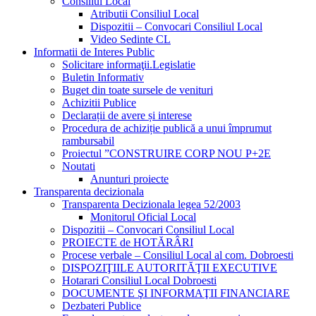
Consiliul Local
Atributii Consiliul Local
Dispozitii – Convocari Consiliul Local
Video Sedinte CL
Informatii de Interes Public
Solicitare informaţii.Legislatie
Buletin Informativ
Buget din toate sursele de venituri
Achizitii Publice
Declarații de avere și interese
Procedura de achiziție publică a unui împrumut
rambursabil
Proiectul ”CONSTRUIRE CORP NOU P+2E
Noutati
Anunturi proiecte
Transparenta decizionala
Transparenta Decizionala legea 52/2003
Monitorul Oficial Local
Dispozitii – Convocari Consiliul Local
PROIECTE de HOTĂRÂRI
Procese verbale – Consiliul Local al com. Dobroesti
DISPOZIŢIILE AUTORITĂŢII EXECUTIVE
Hotarari Consiliul Local Dobroesti
DOCUMENTE ŞI INFORMAŢII FINANCIARE
Dezbateri Publice