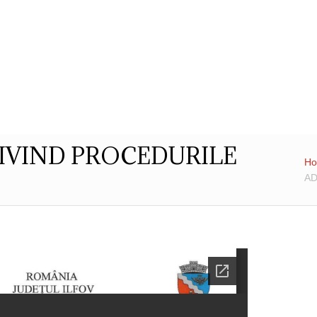
Str. Cuza Voda, Nr. 23
,
Dobroesti, Ilfov,
Cod Postal: 077085
,
0
ublic
Transparenta decizionala
Integritatea 
IVIND PROCEDURILE
H
AD