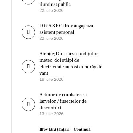
iluminat public
22 iulie 2026
D.G.A.S.P.C Ilfov angajeaza
asistent personal
22 iulie 2026
Atenție; Din cauza condițiilor
meteo, doi stâlpi de
electricitate au fost doborâți de
vânt
19 iulie 2026
Actiune de combatere a
larvelor / insectelor de
disconfort
13 iulie 2026
𝐈𝐥𝐟𝐨𝐯 𝐟𝐚̆𝐫𝐚̆ 𝐭̦𝐚̂𝐧𝐭̦𝐚𝐫𝐢 – 𝐂𝐨𝐧𝐭𝐢𝐧𝐮𝐚̆