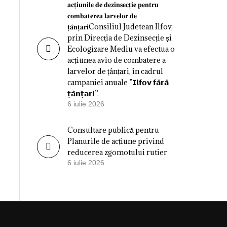
𝐚𝐜𝐭̦𝐢𝐮𝐧𝐢𝐥𝐞 𝐝𝐞 𝐝𝐞𝐳𝐢𝐧𝐬𝐞𝐜𝐭̦𝐢𝐞 𝐩𝐞𝐧𝐭𝐫𝐮
𝐜𝐨𝐦𝐛𝐚𝐭𝐞𝐫𝐞𝐚 𝐥𝐚𝐫𝐯𝐞𝐥𝐨𝐫 𝐝𝐞
𝐭̦𝐚̂𝐧𝐭̦𝐚𝐫𝐢Consiliul Judetean Ilfov,
prin Direcția de Dezinsecție și
Ecologizare Mediu va efectua o
acțiunea avio de combatere a
larvelor de țânțari, în cadrul
campaniei anuale ”𝗜𝗹𝗳𝗼𝘃 𝗳𝗮̆𝗿𝗮̆
𝘁̦𝗮̂𝗻𝘁̦𝗮𝗿𝗶”.
6 iulie 2026
Consultare publică pentru
Planurile de acțiune privind
reducerea zgomotului rutier
6 iulie 2026