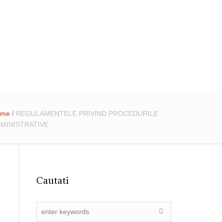
31 4055015
registratura@ primariadobroesti.ro
Institutionala
Contact
ome
/
REGULAMENTELE PRIVIND PROCEDURILE
MINISTRATIVE
Cautati