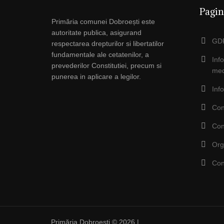
Pagin
Primăria comunei Dobroești este
autoritate publica, asigurand
GDP
respectarea drepturilor si libertatilor
fundamentale ale cetatenilor, a
Inf
prevederilor Constitutiei, precum si
med
punerea in aplicare a legilor.
Inf
Con
Con
Org
Con
Primăria Dobroești © 2026 |