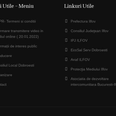
i Utile – Meniu
Linkuri Utile
R- Termeni si conditii
Prefectura Ilfov
ormare transmitere video in
Consiliul Judeţean Ilfov
iul online ( 20.01.2022)
IPJ ILFOV
ormații de interes public
EcoSal Serv Dobroesti
ducere
Anaf ILFOV
siliul Local Dobroesti
Protecţia Mediului Ilfov
anizare
Asociatia de dezvoltare
tact
intercomunitara Bucuresti-Il