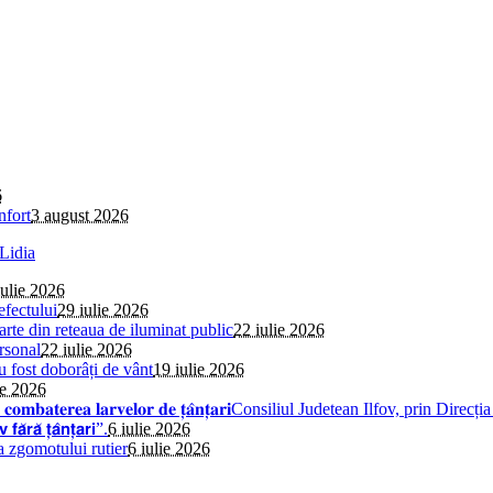
6
nfort
3 august 2026
iulie 2026
efectului
29 iulie 2026
parte din reteaua de iluminat public
22 iulie 2026
rsonal
22 iulie 2026
au fost doborâți de vânt
19 iulie 2026
ie 2026
𝐢𝐧𝐬𝐞𝐜𝐭̦𝐢𝐞 𝐩𝐞𝐧𝐭𝐫𝐮 𝐜𝐨𝐦𝐛𝐚𝐭𝐞𝐫𝐞𝐚 𝐥𝐚𝐫𝐯𝐞𝐥𝐨𝐫 𝐝𝐞 𝐭̦𝐚̂𝐧𝐭̦𝐚𝐫𝐢Consiliul 
̆ 𝘁̦𝗮̂𝗻𝘁̦𝗮𝗿𝗶”.
6 iulie 2026
a zgomotului rutier
6 iulie 2026