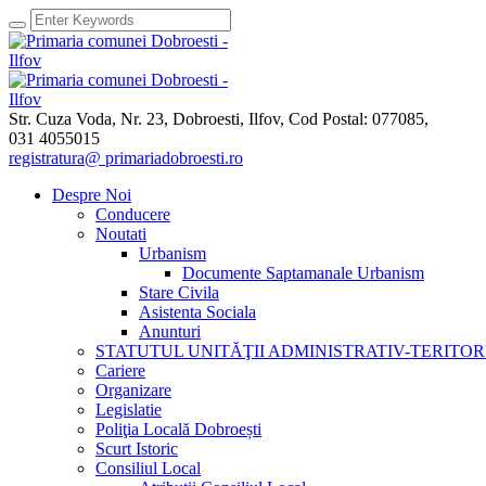
Str. Cuza Voda, Nr. 23
,
Dobroesti, Ilfov,
Cod Postal: 077085
,
031 4055015
registratura@ primariadobroesti.ro
Despre Noi
Conducere
Noutati
Urbanism
Documente Saptamanale Urbanism
Stare Civila
Asistenta Sociala
Anunturi
STATUTUL UNITĂŢII ADMINISTRATIV-TERITOR
Cariere
Organizare
Legislatie
Poliţia Locală Dobroești
Scurt Istoric
Consiliul Local