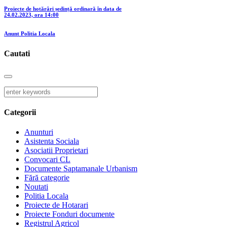
Proiecte de hotărâri ședință ordinară în data de
24.02.2023, ora 14:00
Anunt Politia Locala
Cautati
Categorii
Anunturi
Asistenta Sociala
Asociatii Proprietari
Convocari CL
Documente Saptamanale Urbanism
Fără categorie
Noutati
Politia Locala
Proiecte de Hotarari
Proiecte Fonduri documente
Registrul Agricol