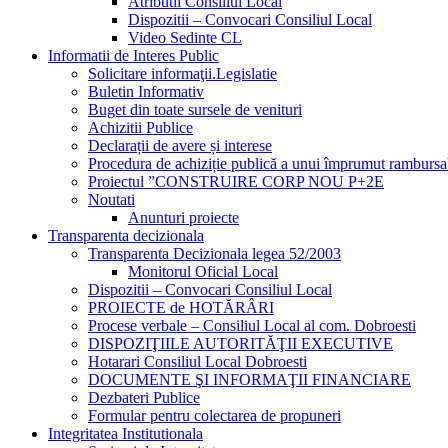
Atributii Consiliul Local
Dispozitii – Convocari Consiliul Local
Video Sedinte CL
Informatii de Interes Public
Solicitare informaţii.Legislatie
Buletin Informativ
Buget din toate sursele de venituri
Achizitii Publice
Declarații de avere și interese
Procedura de achiziție publică a unui împrumut rambursa
Proiectul ”CONSTRUIRE CORP NOU P+2E
Noutati
Anunturi proiecte
Transparenta decizionala
Transparenta Decizionala legea 52/2003
Monitorul Oficial Local
Dispozitii – Convocari Consiliul Local
PROIECTE de HOTĂRÂRI
Procese verbale – Consiliul Local al com. Dobroesti
DISPOZIŢIILE AUTORITĂŢII EXECUTIVE
Hotarari Consiliul Local Dobroesti
DOCUMENTE ŞI INFORMAŢII FINANCIARE
Dezbateri Publice
Formular pentru colectarea de propuneri
Integritatea Institutionala