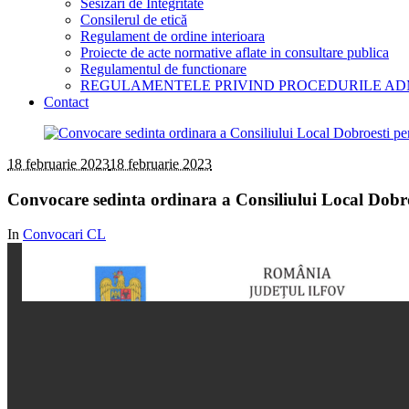
Sesizari de Integritate
Consilerul de etică
Regulament de ordine interioara
Proiecte de acte normative aflate in consultare publica
Regulamentul de functionare
REGULAMENTELE PRIVIND PROCEDURILE AD
Contact
18 februarie 2023
18 februarie 2023
Convocare sedinta ordinara a Consiliului Local Dobro
In
Convocari CL