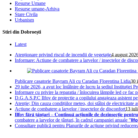
Resurse Umane
Resurse umane-Arhiva
Stare Civila
Urbanism
Stiri din Dobroești
Latest
Atenționare privind riscul de incendii de vegetație
4 august 202
Informare: Actiune de combatere a larvelor / insectelor de disco
Publicare casatorie Bayram Ali cu Caradan Florentina Lidia
30 
29 iulie 2026, a avut loc întâlnire de lucru la sediul Instituției Pr
Informare cu privire la reparatia / înlocuirea lămpile led ce fac 
D.G.A.S.P.C Ilfov de protectie a copilului angajeaza asistent pe
Atenție; Din cauza condițiilor meteo, doi stâlpi de electricitate 
Actiune de combatere a larvelor / insectelor de disconfort
13 iul
𝐈𝐥𝐟𝐨𝐯 𝐟𝐚̆𝐫𝐚̆ 𝐭̦𝐚̂𝐧𝐭̦𝐚𝐫𝐢 – 𝐂𝐨𝐧𝐭𝐢𝐧𝐮𝐚̆ 𝐚𝐜𝐭̦𝐢𝐮𝐧𝐢𝐥𝐞 𝐝𝐞 𝐝𝐞
combatere a larvelor de țânțari, în cadrul campaniei anuale ”𝗜𝗹𝗳𝗼𝘃 𝗳𝗮̆𝗿𝗮
Consultare publică pentru Planurile de acțiune privind reducere