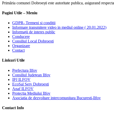
Primăria comunei Dobroești este autoritate publica, asigurand respectare
Pagini Utile – Meniu
GDPR- Termeni si conditii
Informare transmitere video in mediul online ( 20.01.2022)
Informații de interes public
Conducere
Consiliul Local Dobroesti
Organizare
Contact
Linkuri Utile
Prefectura Ilfov
Consiliul Judeţean Ilfov
IPJ ILFOV
EcoSal Serv Dobroesti
Anaf ILFOV
Protecţia Mediului Ilfov
Asociatia de dezvoltare intercomunitara Bucuresti-Ilfov
Contact Info