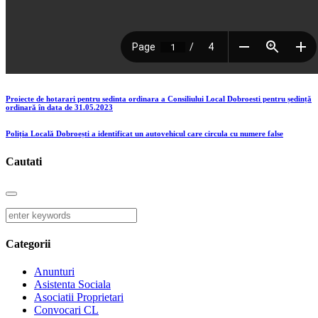
Proiecte de hotarari pentru sedinta ordinara a Consiliului Local Dobroesti pentru ședință
ordinară în data de 31.05.2023
Poliția Locală Dobroești a identificat un autovehicul care circula cu numere false
Cautati
Categorii
Anunturi
Asistenta Sociala
Asociatii Proprietari
Convocari CL