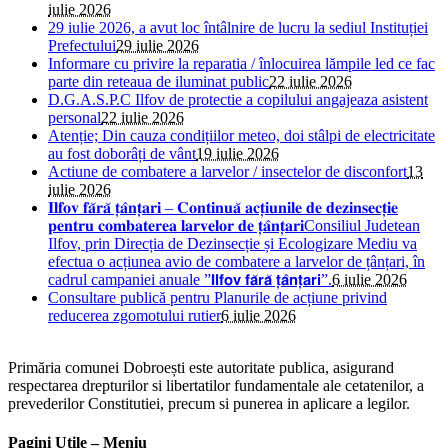
iulie 2026
29 iulie 2026, a avut loc întâlnire de lucru la sediul Instituției
Prefectului
29 iulie 2026
Informare cu privire la reparatia / înlocuirea lămpile led ce fac
parte din reteaua de iluminat public
22 iulie 2026
D.G.A.S.P.C Ilfov de protectie a copilului angajeaza asistent
personal
22 iulie 2026
Atenție; Din cauza condițiilor meteo, doi stâlpi de electricitate
au fost doborâți de vânt
19 iulie 2026
Actiune de combatere a larvelor / insectelor de disconfort
13
iulie 2026
𝐈𝐥𝐟𝐨𝐯 𝐟𝐚̆𝐫𝐚̆ 𝐭̦𝐚̂𝐧𝐭̦𝐚𝐫𝐢 – 𝐂𝐨𝐧𝐭𝐢𝐧𝐮𝐚̆ 𝐚𝐜𝐭̦𝐢𝐮𝐧𝐢𝐥𝐞 𝐝𝐞 𝐝𝐞𝐳𝐢𝐧𝐬𝐞𝐜𝐭̦𝐢𝐞
𝐩𝐞𝐧𝐭𝐫𝐮 𝐜𝐨𝐦𝐛𝐚𝐭𝐞𝐫𝐞𝐚 𝐥𝐚𝐫𝐯𝐞𝐥𝐨𝐫 𝐝𝐞 𝐭̦𝐚̂𝐧𝐭̦𝐚𝐫𝐢Consiliul Judetean
Ilfov, prin Direcția de Dezinsecție și Ecologizare Mediu va
efectua o acțiunea avio de combatere a larvelor de țânțari, în
cadrul campaniei anuale ”𝗜𝗹𝗳𝗼𝘃 𝗳𝗮̆𝗿𝗮̆ 𝘁̦𝗮̂𝗻𝘁̦𝗮𝗿𝗶”.
6 iulie 2026
Consultare publică pentru Planurile de acțiune privind
reducerea zgomotului rutier
6 iulie 2026
Primăria comunei Dobroești este autoritate publica, asigurand
respectarea drepturilor si libertatilor fundamentale ale cetatenilor, a
prevederilor Constitutiei, precum si punerea in aplicare a legilor.
Pagini Utile – Meniu