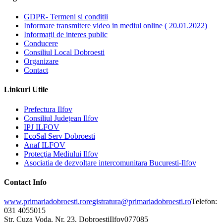
GDPR- Termeni si conditii
Informare transmitere video in mediul online ( 20.01.2022)
Informații de interes public
Conducere
Consiliul Local Dobroesti
Organizare
Contact
Linkuri Utile
Prefectura Ilfov
Consiliul Judeţean Ilfov
IPJ ILFOV
EcoSal Serv Dobroesti
Anaf ILFOV
Protecţia Mediului Ilfov
Asociatia de dezvoltare intercomunitara Bucuresti-Ilfov
Contact Info
www.primariadobroesti.ro
registratura@primariadobroesti.ro
Telefon:
031 4055015
Str. Cuza Voda, Nr. 23, Dobroesti
Ilfov
077085