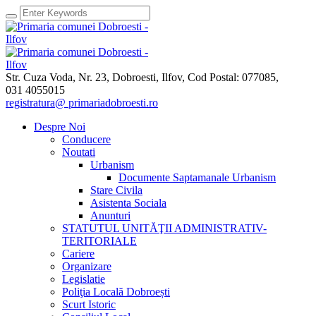
Str. Cuza Voda, Nr. 23
,
Dobroesti, Ilfov,
Cod Postal: 077085
,
031 4055015
registratura@ primariadobroesti.ro
Despre Noi
Conducere
Noutati
Urbanism
Documente Saptamanale Urbanism
Stare Civila
Asistenta Sociala
Anunturi
STATUTUL UNITĂŢII ADMINISTRATIV-
TERITORIALE
Cariere
Organizare
Legislatie
Poliţia Locală Dobroești
Scurt Istoric