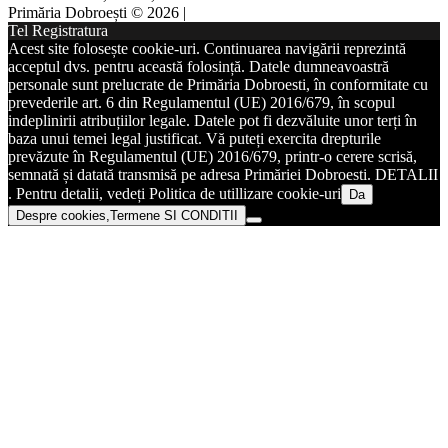
Primăria Dobroești © 2026 |
Tel Registratura
Acest site folosește cookie-uri. Continuarea navigării reprezintă
acceptul dvs. pentru această folosință. Datele dumneavoastră
personale sunt prelucrate de Primăria Dobroesti, în conformitate cu
prevederile art. 6 din Regulamentul (UE) 2016/679, în scopul
indeplinirii atribuțiilor legale. Datele pot fi dezvăluite unor terți în
baza unui temei legal justificat. Vă puteți exercita drepturile
prevăzute în Regulamentul (UE) 2016/679, printr-o cerere scrisă,
semnată și datată transmisă pe adresa Primăriei Dobroesti. DETALII
. Pentru detalii, vedeți Politica de utillizare cookie-uri
Da
Despre cookies,Termene SI CONDITII