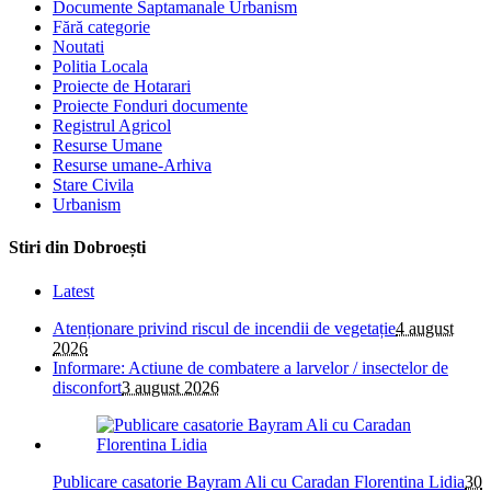
Documente Saptamanale Urbanism
Fără categorie
Noutati
Politia Locala
Proiecte de Hotarari
Proiecte Fonduri documente
Registrul Agricol
Resurse Umane
Resurse umane-Arhiva
Stare Civila
Urbanism
Stiri din Dobroești
Latest
Atenționare privind riscul de incendii de vegetație
4 august
2026
Informare: Actiune de combatere a larvelor / insectelor de
disconfort
3 august 2026
Publicare casatorie Bayram Ali cu Caradan Florentina Lidia
30