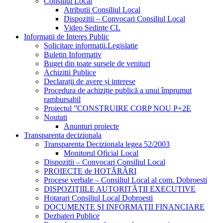
Consiliul Local
Atributii Consiliul Local
Dispozitii – Convocari Consiliul Local
Video Sedinte CL
Informatii de Interes Public
Solicitare informaţii.Legislatie
Buletin Informativ
Buget din toate sursele de venituri
Achizitii Publice
Declarații de avere și interese
Procedura de achiziție publică a unui împrumut
rambursabil
Proiectul ”CONSTRUIRE CORP NOU P+2E
Noutati
Anunturi proiecte
Transparenta decizionala
Transparenta Decizionala legea 52/2003
Monitorul Oficial Local
Dispozitii – Convocari Consiliul Local
PROIECTE de HOTĂRÂRI
Procese verbale – Consiliul Local al com. Dobroesti
DISPOZIŢIILE AUTORITĂŢII EXECUTIVE
Hotarari Consiliul Local Dobroesti
DOCUMENTE ŞI INFORMAŢII FINANCIARE
Dezbateri Publice