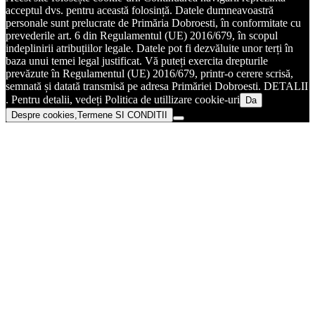
acceptul dvs. pentru această folosință. Datele dumneavoastră
personale sunt prelucrate de Primăria Dobroesti, în conformitate cu
prevederile art. 6 din Regulamentul (UE) 2016/679, în scopul
indeplinirii atribuțiilor legale. Datele pot fi dezvăluite unor terți în
baza unui temei legal justificat. Vă puteți exercita drepturile
prevăzute în Regulamentul (UE) 2016/679, printr-o cerere scrisă,
semnată și datată transmisă pe adresa Primăriei Dobroesti. DETALII
. Pentru detalii, vedeți Politica de utillizare cookie-uri
Da
Despre cookies,Termene SI CONDITII