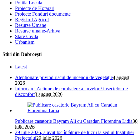
Politia Locala
Proiecte de Hotarari
Proiecte Fonduri documente
Registrul Agricol
Resurse Umane
Resurse umane-Arhiva
Stare Civila
Urbanism
Stiri din Dobroești
Latest
Atenționare privind riscul de incendii de vegetație
4 august
2026
Informare: Actiune de combatere a larvelor / insectelor de
disconfort
3 august 2026
Publicare casatorie Bayram Ali cu Caradan Florentina Lidia
30
iulie 2026
29 iulie 2026, a avut loc întâlnire de lucru la sediul Instituției
Prefectului
29 iulie 2026