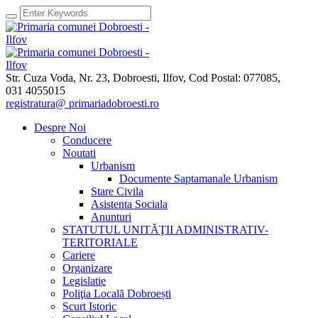
Str. Cuza Voda, Nr. 23
,
Dobroesti, Ilfov,
Cod Postal: 077085
,
031 4055015
registratura@ primariadobroesti.ro
Despre Noi
Conducere
Noutati
Urbanism
Documente Saptamanale Urbanism
Stare Civila
Asistenta Sociala
Anunturi
STATUTUL UNITĂŢII ADMINISTRATIV-
TERITORIALE
Cariere
Organizare
Legislatie
Poliţia Locală Dobroești
Scurt Istoric