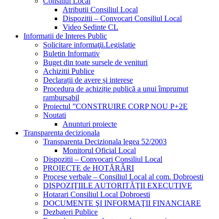
Consiliul Local
Atributii Consiliul Local
Dispozitii – Convocari Consiliul Local
Video Sedinte CL
Informatii de Interes Public
Solicitare informaţii.Legislatie
Buletin Informativ
Buget din toate sursele de venituri
Achizitii Publice
Declarații de avere și interese
Procedura de achiziție publică a unui împrumut
rambursabil
Proiectul ”CONSTRUIRE CORP NOU P+2E
Noutati
Anunturi proiecte
Transparenta decizionala
Transparenta Decizionala legea 52/2003
Monitorul Oficial Local
Dispozitii – Convocari Consiliul Local
PROIECTE de HOTĂRÂRI
Procese verbale – Consiliul Local al com. Dobroesti
DISPOZIŢIILE AUTORITĂŢII EXECUTIVE
Hotarari Consiliul Local Dobroesti
DOCUMENTE ŞI INFORMAŢII FINANCIARE
Dezbateri Publice