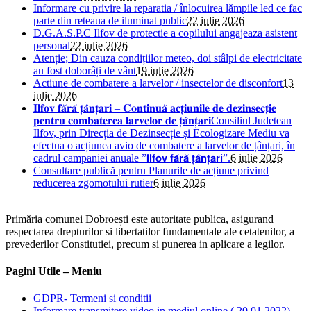
Informare cu privire la reparatia / înlocuirea lămpile led ce fac
parte din reteaua de iluminat public
22 iulie 2026
D.G.A.S.P.C Ilfov de protectie a copilului angajeaza asistent
personal
22 iulie 2026
Atenție; Din cauza condițiilor meteo, doi stâlpi de electricitate
au fost doborâți de vânt
19 iulie 2026
Actiune de combatere a larvelor / insectelor de disconfort
13
iulie 2026
𝐈𝐥𝐟𝐨𝐯 𝐟𝐚̆𝐫𝐚̆ 𝐭̦𝐚̂𝐧𝐭̦𝐚𝐫𝐢 – 𝐂𝐨𝐧𝐭𝐢𝐧𝐮𝐚̆ 𝐚𝐜𝐭̦𝐢𝐮𝐧𝐢𝐥𝐞 𝐝𝐞 𝐝𝐞𝐳𝐢𝐧𝐬𝐞𝐜𝐭̦𝐢𝐞
𝐩𝐞𝐧𝐭𝐫𝐮 𝐜𝐨𝐦𝐛𝐚𝐭𝐞𝐫𝐞𝐚 𝐥𝐚𝐫𝐯𝐞𝐥𝐨𝐫 𝐝𝐞 𝐭̦𝐚̂𝐧𝐭̦𝐚𝐫𝐢Consiliul Judetean
Ilfov, prin Direcția de Dezinsecție și Ecologizare Mediu va
efectua o acțiunea avio de combatere a larvelor de țânțari, în
cadrul campaniei anuale ”𝗜𝗹𝗳𝗼𝘃 𝗳𝗮̆𝗿𝗮̆ 𝘁̦𝗮̂𝗻𝘁̦𝗮𝗿𝗶”.
6 iulie 2026
Consultare publică pentru Planurile de acțiune privind
reducerea zgomotului rutier
6 iulie 2026
Primăria comunei Dobroești este autoritate publica, asigurand
respectarea drepturilor si libertatilor fundamentale ale cetatenilor, a
prevederilor Constitutiei, precum si punerea in aplicare a legilor.
Pagini Utile – Meniu
GDPR- Termeni si conditii
Informare transmitere video in mediul online ( 20.01.2022)