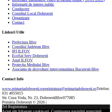
Informații de interes public
Conducere
Consiliul Local Dobroesti
Organizare
Contact
Linkuri Utile
Prefectura Ilfov
Consiliul Judeţean Ilfov
IPJ ILFOV
EcoSal Serv Dobroesti
Anaf ILFOV
Protecţia Mediului Ilfov
Asociatia de dezvoltare intercomunitara Bucuresti-Ilfov
Contact Info
www.primariadobroesti.ro
registratura@primariadobroesti.ro
Telefon:
031 4055015
Str. Cuza Voda, Nr. 23, Dobroesti
Ilfov
077085
Primăria Dobroești © 2026 |
Tel Registratura
Acest site folosește cookie-uri. Continuarea navigării reprezintă