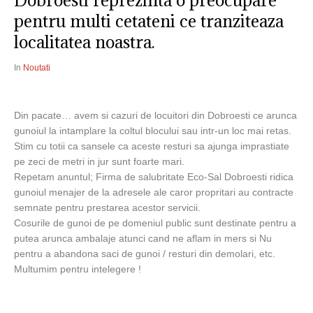
Dobroesti reprezinta o preocupare
pentru multi cetateni ce tranziteaza
localitatea noastra.
In
Noutati
Din pacate… avem si cazuri de locuitori din Dobroesti ce arunca
gunoiul la intamplare la coltul blocului sau intr-un loc mai retas.
Stim cu totii ca sansele ca aceste resturi sa ajunga imprastiate
pe zeci de metri in jur sunt foarte mari.
Repetam anuntul; Firma de salubritate Eco-Sal Dobroesti ridica
gunoiul menajer de la adresele ale caror propritari au contracte
semnate pentru prestarea acestor servicii.
Cosurile de gunoi de pe domeniul public sunt destinate pentru a
putea arunca ambalaje atunci cand ne aflam in mers si Nu
pentru a abandona saci de gunoi / resturi din demolari, etc.
Multumim pentru intelegere !