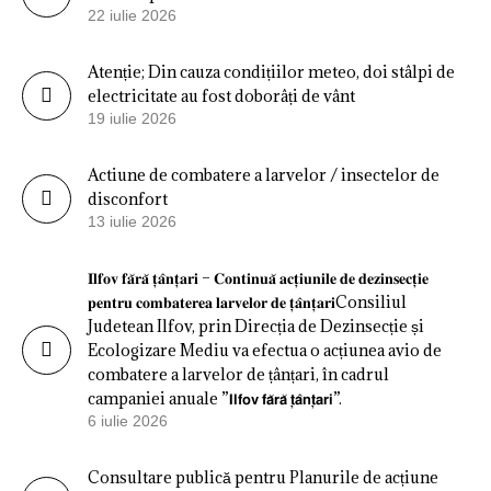
22 iulie 2026
Atenție; Din cauza condițiilor meteo, doi stâlpi de
electricitate au fost doborâți de vânt
19 iulie 2026
Actiune de combatere a larvelor / insectelor de
disconfort
13 iulie 2026
𝐈𝐥𝐟𝐨𝐯 𝐟𝐚̆𝐫𝐚̆ 𝐭̦𝐚̂𝐧𝐭̦𝐚𝐫𝐢 – 𝐂𝐨𝐧𝐭𝐢𝐧𝐮𝐚̆ 𝐚𝐜𝐭̦𝐢𝐮𝐧𝐢𝐥𝐞 𝐝𝐞 𝐝𝐞𝐳𝐢𝐧𝐬𝐞𝐜𝐭̦𝐢𝐞
𝐩𝐞𝐧𝐭𝐫𝐮 𝐜𝐨𝐦𝐛𝐚𝐭𝐞𝐫𝐞𝐚 𝐥𝐚𝐫𝐯𝐞𝐥𝐨𝐫 𝐝𝐞 𝐭̦𝐚̂𝐧𝐭̦𝐚𝐫𝐢Consiliul
Judetean Ilfov, prin Direcția de Dezinsecție și
Ecologizare Mediu va efectua o acțiunea avio de
combatere a larvelor de țânțari, în cadrul
campaniei anuale ”𝗜𝗹𝗳𝗼𝘃 𝗳𝗮̆𝗿𝗮̆ 𝘁̦𝗮̂𝗻𝘁̦𝗮𝗿𝗶”.
6 iulie 2026
Consultare publică pentru Planurile de acțiune