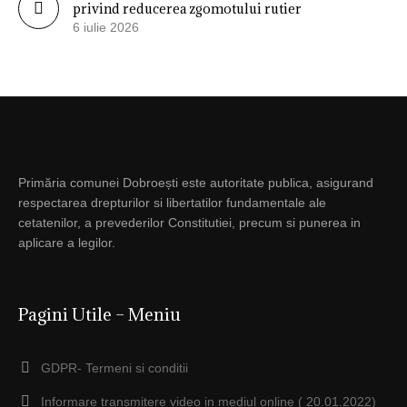
privind reducerea zgomotului rutier
6 iulie 2026
Primăria comunei Dobroești este autoritate publica, asigurand
respectarea drepturilor si libertatilor fundamentale ale
cetatenilor, a prevederilor Constitutiei, precum si punerea in
aplicare a legilor.
Pagini Utile – Meniu
GDPR- Termeni si conditii
Informare transmitere video in mediul online ( 20.01.2022)