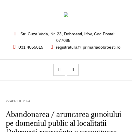
Str. Cuza Voda, Nr. 23
,
Dobroesti, Ilfov,
Cod Postal:
077085
,
031 4055015
registratura@ primariadobroesti.ro
22 APRILIE 2024
Abandonarea / aruncarea gunoiului
pe domeniul public al localitatii