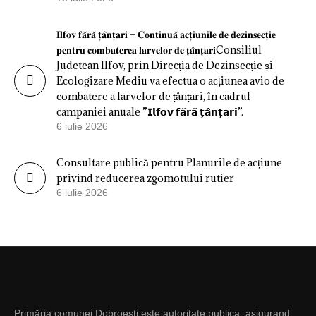
𝐈𝐥𝐟𝐨𝐯 𝐟𝐚̆𝐫𝐚̆ 𝐭̦𝐚̂𝐧𝐭̦𝐚𝐫𝐢 – 𝐂𝐨𝐧𝐭𝐢𝐧𝐮𝐚̆ 𝐚𝐜𝐭̦𝐢𝐮𝐧𝐢𝐥𝐞 𝐝𝐞 𝐝𝐞𝐳𝐢𝐧𝐬𝐞𝐜𝐭̦𝐢𝐞
𝐩𝐞𝐧𝐭𝐫𝐮 𝐜𝐨𝐦𝐛𝐚𝐭𝐞𝐫𝐞𝐚 𝐥𝐚𝐫𝐯𝐞𝐥𝐨𝐫 𝐝𝐞 𝐭̦𝐚̂𝐧𝐭̦𝐚𝐫𝐢Consiliul
Judetean Ilfov, prin Direcția de Dezinsecție și
Ecologizare Mediu va efectua o acțiunea avio de
combatere a larvelor de țânțari, în cadrul
campaniei anuale ”𝗜𝗹𝗳𝗼𝘃 𝗳𝗮̆𝗿𝗮̆ 𝘁̦𝗮̂𝗻𝘁̦𝗮𝗿𝗶”.
6 iulie 2026
Consultare publică pentru Planurile de acțiune
privind reducerea zgomotului rutier
6 iulie 2026
Primăria comunei Dobroești este autoritate publica, asigurand