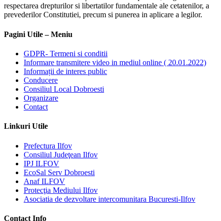
respectarea drepturilor si libertatilor fundamentale ale cetatenilor, a
prevederilor Constitutiei, precum si punerea in aplicare a legilor.
Pagini Utile – Meniu
GDPR- Termeni si conditii
Informare transmitere video in mediul online ( 20.01.2022)
Informații de interes public
Conducere
Consiliul Local Dobroesti
Organizare
Contact
Linkuri Utile
Prefectura Ilfov
Consiliul Judeţean Ilfov
IPJ ILFOV
EcoSal Serv Dobroesti
Anaf ILFOV
Protecţia Mediului Ilfov
Asociatia de dezvoltare intercomunitara Bucuresti-Ilfov
Contact Info