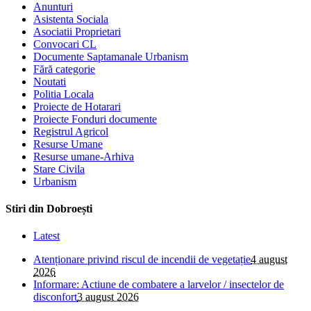
Anunturi
Asistenta Sociala
Asociatii Proprietari
Convocari CL
Documente Saptamanale Urbanism
Fără categorie
Noutati
Politia Locala
Proiecte de Hotarari
Proiecte Fonduri documente
Registrul Agricol
Resurse Umane
Resurse umane-Arhiva
Stare Civila
Urbanism
Stiri din Dobroești
Latest
Atenționare privind riscul de incendii de vegetație
4 august
2026
Informare: Actiune de combatere a larvelor / insectelor de
disconfort
3 august 2026