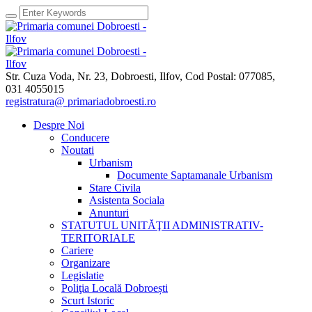
Str. Cuza Voda, Nr. 23
,
Dobroesti, Ilfov,
Cod Postal: 077085
,
031 4055015
registratura@ primariadobroesti.ro
Despre Noi
Conducere
Noutati
Urbanism
Documente Saptamanale Urbanism
Stare Civila
Asistenta Sociala
Anunturi
STATUTUL UNITĂŢII ADMINISTRATIV-
TERITORIALE
Cariere
Organizare
Legislatie
Poliţia Locală Dobroești
Scurt Istoric