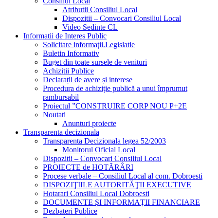
Consiliul Local
Atributii Consiliul Local
Dispozitii – Convocari Consiliul Local
Video Sedinte CL
Informatii de Interes Public
Solicitare informaţii.Legislatie
Buletin Informativ
Buget din toate sursele de venituri
Achizitii Publice
Declarații de avere și interese
Procedura de achiziție publică a unui împrumut
rambursabil
Proiectul ”CONSTRUIRE CORP NOU P+2E
Noutati
Anunturi proiecte
Transparenta decizionala
Transparenta Decizionala legea 52/2003
Monitorul Oficial Local
Dispozitii – Convocari Consiliul Local
PROIECTE de HOTĂRÂRI
Procese verbale – Consiliul Local al com. Dobroesti
DISPOZIŢIILE AUTORITĂŢII EXECUTIVE
Hotarari Consiliul Local Dobroesti
DOCUMENTE ŞI INFORMAŢII FINANCIARE
Dezbateri Publice