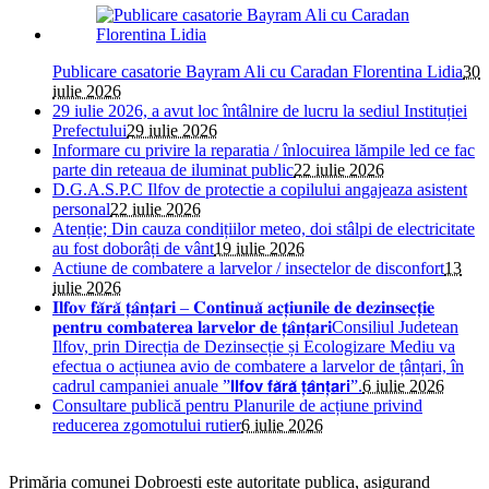
Publicare casatorie Bayram Ali cu Caradan Florentina Lidia
30
iulie 2026
29 iulie 2026, a avut loc întâlnire de lucru la sediul Instituției
Prefectului
29 iulie 2026
Informare cu privire la reparatia / înlocuirea lămpile led ce fac
parte din reteaua de iluminat public
22 iulie 2026
D.G.A.S.P.C Ilfov de protectie a copilului angajeaza asistent
personal
22 iulie 2026
Atenție; Din cauza condițiilor meteo, doi stâlpi de electricitate
au fost doborâți de vânt
19 iulie 2026
Actiune de combatere a larvelor / insectelor de disconfort
13
iulie 2026
𝐈𝐥𝐟𝐨𝐯 𝐟𝐚̆𝐫𝐚̆ 𝐭̦𝐚̂𝐧𝐭̦𝐚𝐫𝐢 – 𝐂𝐨𝐧𝐭𝐢𝐧𝐮𝐚̆ 𝐚𝐜𝐭̦𝐢𝐮𝐧𝐢𝐥𝐞 𝐝𝐞 𝐝𝐞𝐳𝐢𝐧𝐬𝐞𝐜𝐭̦𝐢𝐞
𝐩𝐞𝐧𝐭𝐫𝐮 𝐜𝐨𝐦𝐛𝐚𝐭𝐞𝐫𝐞𝐚 𝐥𝐚𝐫𝐯𝐞𝐥𝐨𝐫 𝐝𝐞 𝐭̦𝐚̂𝐧𝐭̦𝐚𝐫𝐢Consiliul Judetean
Ilfov, prin Direcția de Dezinsecție și Ecologizare Mediu va
efectua o acțiunea avio de combatere a larvelor de țânțari, în
cadrul campaniei anuale ”𝗜𝗹𝗳𝗼𝘃 𝗳𝗮̆𝗿𝗮̆ 𝘁̦𝗮̂𝗻𝘁̦𝗮𝗿𝗶”.
6 iulie 2026
Consultare publică pentru Planurile de acțiune privind
reducerea zgomotului rutier
6 iulie 2026
Primăria comunei Dobroești este autoritate publica, asigurand