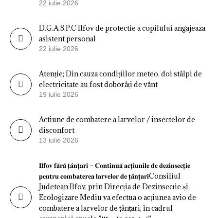
22 iulie 2026
D.G.A.S.P.C Ilfov de protectie a copilului angajeaza
asistent personal
22 iulie 2026
Atenție; Din cauza condițiilor meteo, doi stâlpi de
electricitate au fost doborâți de vânt
19 iulie 2026
Actiune de combatere a larvelor / insectelor de
disconfort
13 iulie 2026
𝐈𝐥𝐟𝐨𝐯 𝐟𝐚̆𝐫𝐚̆ 𝐭̦𝐚̂𝐧𝐭̦𝐚𝐫𝐢 – 𝐂𝐨𝐧𝐭𝐢𝐧𝐮𝐚̆ 𝐚𝐜𝐭̦𝐢𝐮𝐧𝐢𝐥𝐞 𝐝𝐞 𝐝𝐞𝐳𝐢𝐧𝐬𝐞𝐜𝐭̦𝐢𝐞
𝐩𝐞𝐧𝐭𝐫𝐮 𝐜𝐨𝐦𝐛𝐚𝐭𝐞𝐫𝐞𝐚 𝐥𝐚𝐫𝐯𝐞𝐥𝐨𝐫 𝐝𝐞 𝐭̦𝐚̂𝐧𝐭̦𝐚𝐫𝐢Consiliul
Judetean Ilfov, prin Direcția de Dezinsecție și
Ecologizare Mediu va efectua o acțiunea avio de
combatere a larvelor de țânțari, în cadrul