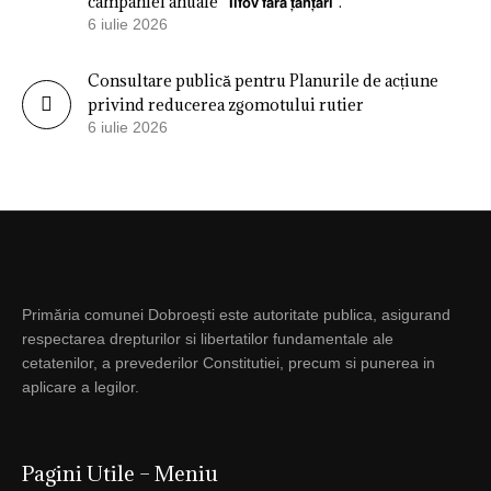
campaniei anuale ”𝗜𝗹𝗳𝗼𝘃 𝗳𝗮̆𝗿𝗮̆ 𝘁̦𝗮̂𝗻𝘁̦𝗮𝗿𝗶”.
6 iulie 2026
Consultare publică pentru Planurile de acțiune
privind reducerea zgomotului rutier
6 iulie 2026
Primăria comunei Dobroești este autoritate publica, asigurand
respectarea drepturilor si libertatilor fundamentale ale
cetatenilor, a prevederilor Constitutiei, precum si punerea in
aplicare a legilor.
Pagini Utile – Meniu