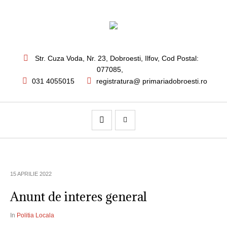
Str. Cuza Voda, Nr. 23
,
Dobroesti, Ilfov,
Cod Postal:
077085
,
031 4055015
registratura@ primariadobroesti.ro
15 APRILIE 2022
Anunt de interes general
In
Politia Locala