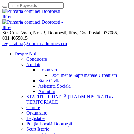
Str. Cuza Voda, Nr. 23
,
Dobroesti, Ilfov,
Cod Postal: 077085
,
031 4055015
registratura@ primariadobroesti.ro
Despre Noi
Conducere
Noutati
Urbanism
Documente Saptamanale Urbanism
Stare Civila
Asistenta Sociala
Anunturi
STATUTUL UNITĂŢII ADMINISTRATIV-
TERITORIALE
Cariere
Organizare
Legislatie
Poliţia Locală Dobroești
Scurt Istoric