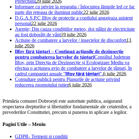
Prefectului
29 iulie 2026
Informare cu privire la reparatia / înlocuirea lămpile led ce fac
parte din reteaua de iluminat public
22 iulie 2026
D.G.A.S.P.C Ilfov de protectie a copilului angajeaza asistent
personal
22 iulie 2026
Atenție; Din cauza condițiilor meteo, doi stâlpi de electricitate
au fost doborâți de vânt
19 iulie 2026
Actiune de combatere a larvelor / insectelor de disconfort
13
iulie 2026
𝐈𝐥𝐟𝐨𝐯 𝐟𝐚̆𝐫𝐚̆ 𝐭̦𝐚̂𝐧𝐭̦𝐚𝐫𝐢 – 𝐂𝐨𝐧𝐭𝐢𝐧𝐮𝐚̆ 𝐚𝐜𝐭̦𝐢𝐮𝐧𝐢𝐥𝐞 𝐝𝐞 𝐝𝐞𝐳𝐢𝐧𝐬𝐞𝐜𝐭̦𝐢𝐞
𝐩𝐞𝐧𝐭𝐫𝐮 𝐜𝐨𝐦𝐛𝐚𝐭𝐞𝐫𝐞𝐚 𝐥𝐚𝐫𝐯𝐞𝐥𝐨𝐫 𝐝𝐞 𝐭̦𝐚̂𝐧𝐭̦𝐚𝐫𝐢Consiliul Judetean
Ilfov, prin Direcția de Dezinsecție și Ecologizare Mediu va
efectua o acțiunea avio de combatere a larvelor de țânțari, în
cadrul campaniei anuale ”𝗜𝗹𝗳𝗼𝘃 𝗳𝗮̆𝗿𝗮̆ 𝘁̦𝗮̂𝗻𝘁̦𝗮𝗿𝗶”.
6 iulie 2026
Consultare publică pentru Planurile de acțiune privind
reducerea zgomotului rutier
6 iulie 2026
Primăria comunei Dobroești este autoritate publica, asigurand
respectarea drepturilor si libertatilor fundamentale ale cetatenilor, a
prevederilor Constitutiei, precum si punerea in aplicare a legilor.
Pagini Utile – Meniu
GDPR- Termeni si conditii