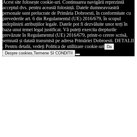
Acest site folosește cookie-uri. Continuarea navigării reprezintă
acceptul dvs. pentru această folosință. Datele dumneavoastră
personale sunt prelucrate de Primăria Dobroesti, în conformitate cu
prevederile art. 6 din Regulamentul (UE) 2016/679, în scopul
indeplinirii atribuțiilor legale. Datele pot fi dezvăluite unor terți în
baza unui temei legal justificat. Vă puteți exercita drepturile
prevăzute în Regulamentul (UE) 2016/679, printr-o cerere scrisă,
semnată și datată transmisă pe adresa Primăriei Dobroesti. DETALII
. Pentru detalii, vedeți Politica de utillizare cookie-uri
Da
Despre cookies,Termene SI CONDITII