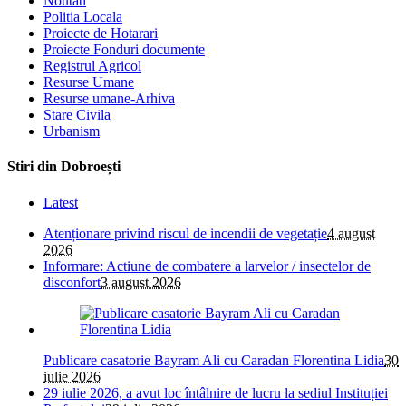
Noutati
Politia Locala
Proiecte de Hotarari
Proiecte Fonduri documente
Registrul Agricol
Resurse Umane
Resurse umane-Arhiva
Stare Civila
Urbanism
Stiri din Dobroești
Latest
Atenționare privind riscul de incendii de vegetație
4 august
2026
Informare: Actiune de combatere a larvelor / insectelor de
disconfort
3 august 2026
Publicare casatorie Bayram Ali cu Caradan Florentina Lidia
30
iulie 2026
29 iulie 2026, a avut loc întâlnire de lucru la sediul Instituției