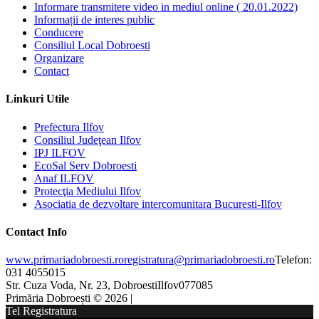
Informare transmitere video in mediul online ( 20.01.2022)
Informații de interes public
Conducere
Consiliul Local Dobroesti
Organizare
Contact
Linkuri Utile
Prefectura Ilfov
Consiliul Judeţean Ilfov
IPJ ILFOV
EcoSal Serv Dobroesti
Anaf ILFOV
Protecţia Mediului Ilfov
Asociatia de dezvoltare intercomunitara Bucuresti-Ilfov
Contact Info
www.primariadobroesti.ro
registratura@primariadobroesti.ro
Telefon:
031 4055015
Str. Cuza Voda, Nr. 23, Dobroesti
Ilfov
077085
Primăria Dobroești © 2026 |
Tel Registratura