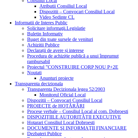
Consiliul Local
Atributii Consiliul Local
Dispozitii – Convocari Consiliul Local
Video Sedinte CL
Informatii de Interes Public
Solicitare informaţii.Legislatie
Buletin Informativ
Buget din toate sursele de venituri
Achizitii Publice
Declarații de avere și interese
Procedura de achiziție publică a unui împrumut
rambursabil
Proiectul ”CONSTRUIRE CORP NOU P+2E
Noutati
Anunturi proiecte
Transparenta decizionala
Transparenta Decizionala legea 52/2003
Monitorul Oficial Local
Dispozitii – Convocari Consiliul Local
PROIECTE de HOTĂRÂRI
Procese verbale – Consiliul Local al com. Dobroesti
DISPOZIŢIILE AUTORITĂŢII EXECUTIVE
Hotarari Consiliul Local Dobroesti
DOCUMENTE ŞI INFORMAŢII FINANCIARE
Dezbateri Publice