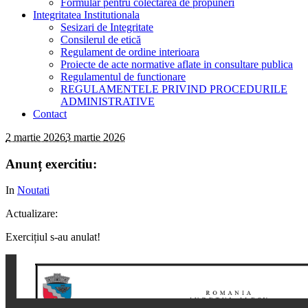
Formular pentru colectarea de propuneri
Integritatea Institutionala
Sesizari de Integritate
Consilerul de etică
Regulament de ordine interioara
Proiecte de acte normative aflate in consultare publica
Regulamentul de functionare
REGULAMENTELE PRIVIND PROCEDURILE
ADMINISTRATIVE
Contact
2 martie 2026
3 martie 2026
Anunț exercitiu:
In
Noutati
Actualizare:
Exercițiul s-au anulat!