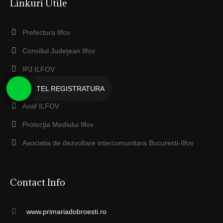
Linkuri Utile
Prefectura Ilfov
Consiliul Judeţean Ilfov
IPJ ILFOV
EcoSal Serv Dobroesti
TEL REGISTRATURA
Anaf ILFOV
Protecţia Mediului Ilfov
Asociatia de dezvoltare intercomunitara Bucuresti-Ilfov
Contact Info
www.primariadobroesti.ro