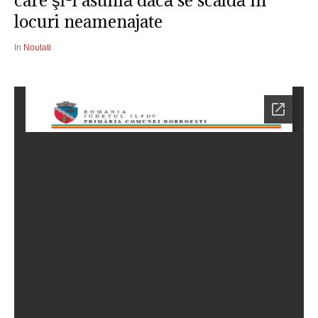
care şi-l asumă dacă se scaldă în
locuri neamenajate
In
Noutati