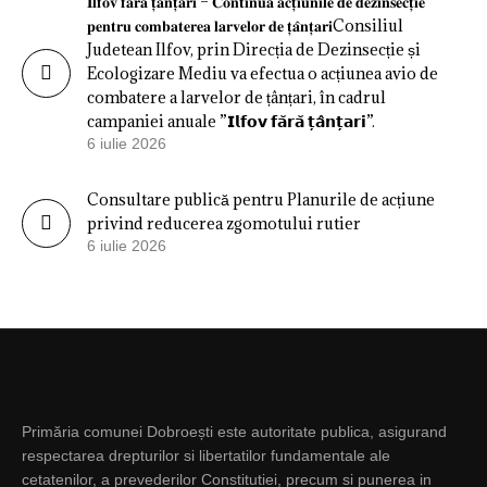
𝐈𝐥𝐟𝐨𝐯 𝐟𝐚̆𝐫𝐚̆ 𝐭̦𝐚̂𝐧𝐭̦𝐚𝐫𝐢 – 𝐂𝐨𝐧𝐭𝐢𝐧𝐮𝐚̆ 𝐚𝐜𝐭̦𝐢𝐮𝐧𝐢𝐥𝐞 𝐝𝐞 𝐝𝐞𝐳𝐢𝐧𝐬𝐞𝐜𝐭̦𝐢𝐞
𝐩𝐞𝐧𝐭𝐫𝐮 𝐜𝐨𝐦𝐛𝐚𝐭𝐞𝐫𝐞𝐚 𝐥𝐚𝐫𝐯𝐞𝐥𝐨𝐫 𝐝𝐞 𝐭̦𝐚̂𝐧𝐭̦𝐚𝐫𝐢Consiliul
Judetean Ilfov, prin Direcția de Dezinsecție și
Ecologizare Mediu va efectua o acțiunea avio de
combatere a larvelor de țânțari, în cadrul
campaniei anuale ”𝗜𝗹𝗳𝗼𝘃 𝗳𝗮̆𝗿𝗮̆ 𝘁̦𝗮̂𝗻𝘁̦𝗮𝗿𝗶”.
6 iulie 2026
Consultare publică pentru Planurile de acțiune
privind reducerea zgomotului rutier
6 iulie 2026
Primăria comunei Dobroești este autoritate publica, asigurand
respectarea drepturilor si libertatilor fundamentale ale
cetatenilor, a prevederilor Constitutiei, precum si punerea in