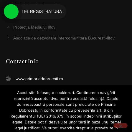
EcoSal Serv Dobroesti
TEL REGISTRATURA
Anaf ILFOV
Protecţia Mediului Ilfov
Asociatia de dezvoltare intercomunitara Bucuresti-Ilfov
Contact Info
www.primariadobroesti.ro
registratura@primariadobroesti.ro
Acest site folosește cookie-uri. Continuarea navigării
reprezintă acceptul dvs. pentru această folosință. Datele
Telefon: 031 4055015
dumneavoastră personale sunt prelucrate de Primăria
Dobroesti, în conformitate cu prevederile art. 6 din
Str. Cuza Voda, Nr. 23, Dobroesti
Regulamentul (UE) 2016/679, în scopul indeplinirii atribuțiilor
legale. Datele pot fi dezvăluite unor terți în baza unui temei
Ilfov
legal justificat. Vă puteți exercita drepturile prevăzute în
077085