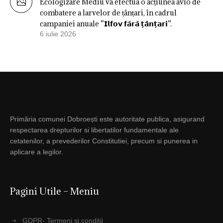
Ecologizare Mediu va efectua o acțiunea avio de
combatere a larvelor de țânțari, în cadrul
campaniei anuale ”𝗜𝗹𝗳𝗼𝘃 𝗳𝗮̆𝗿𝗮̆ 𝘁̦𝗮̂𝗻𝘁̦𝗮𝗿𝗶”.
6 iulie 2026
Primăria comunei Dobroești este autoritate publica, asigurand
respectarea drepturilor si libertatilor fundamentale ale
cetatenilor, a prevederilor Constitutiei, precum si punerea in
aplicare a legilor.
Pagini Utile – Meniu
GDPR- Termeni si conditii