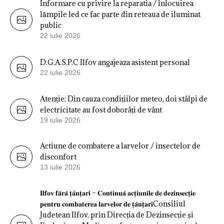
Informare cu privire la reparatia / înlocuirea
lămpile led ce fac parte din reteaua de iluminat
public
22 iulie 2026
D.G.A.S.P.C Ilfov angajeaza asistent personal
22 iulie 2026
Atenție; Din cauza condițiilor meteo, doi stâlpi de
electricitate au fost doborâți de vânt
19 iulie 2026
Actiune de combatere a larvelor / insectelor de
disconfort
13 iulie 2026
𝐈𝐥𝐟𝐨𝐯 𝐟𝐚̆𝐫𝐚̆ 𝐭̦𝐚̂𝐧𝐭̦𝐚𝐫𝐢 – 𝐂𝐨𝐧𝐭𝐢𝐧𝐮𝐚̆ 𝐚𝐜𝐭̦𝐢𝐮𝐧𝐢𝐥𝐞 𝐝𝐞 𝐝𝐞𝐳𝐢𝐧𝐬𝐞𝐜𝐭̦𝐢𝐞
𝐩𝐞𝐧𝐭𝐫𝐮 𝐜𝐨𝐦𝐛𝐚𝐭𝐞𝐫𝐞𝐚 𝐥𝐚𝐫𝐯𝐞𝐥𝐨𝐫 𝐝𝐞 𝐭̦𝐚̂𝐧𝐭̦𝐚𝐫𝐢Consiliul
Judetean Ilfov, prin Direcția de Dezinsecție și