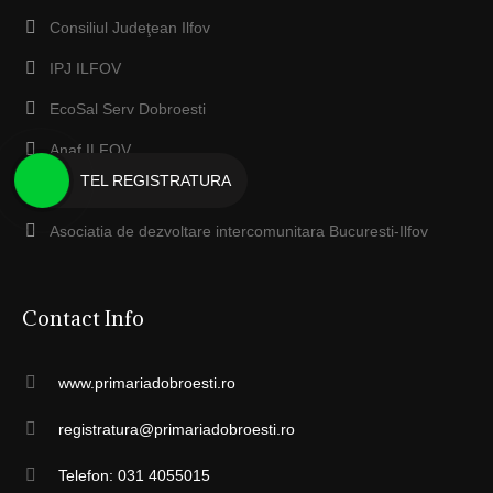
Consiliul Judeţean Ilfov
IPJ ILFOV
EcoSal Serv Dobroesti
Anaf ILFOV
TEL REGISTRATURA
Protecţia Mediului Ilfov
Asociatia de dezvoltare intercomunitara Bucuresti-Ilfov
Contact Info
www.primariadobroesti.ro
registratura@primariadobroesti.ro
Telefon: 031 4055015