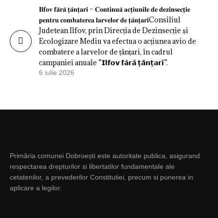
𝐈𝐥𝐟𝐨𝐯 𝐟𝐚̆𝐫𝐚̆ 𝐭̦𝐚̂𝐧𝐭̦𝐚𝐫𝐢 – 𝐂𝐨𝐧𝐭𝐢𝐧𝐮𝐚̆ 𝐚𝐜𝐭̦𝐢𝐮𝐧𝐢𝐥𝐞 𝐝𝐞 𝐝𝐞𝐳𝐢𝐧𝐬𝐞𝐜𝐭̦𝐢𝐞
𝐩𝐞𝐧𝐭𝐫𝐮 𝐜𝐨𝐦𝐛𝐚𝐭𝐞𝐫𝐞𝐚 𝐥𝐚𝐫𝐯𝐞𝐥𝐨𝐫 𝐝𝐞 𝐭̦𝐚̂𝐧𝐭̦𝐚𝐫𝐢Consiliul
Judetean Ilfov, prin Direcția de Dezinsecție și
Ecologizare Mediu va efectua o acțiunea avio de
combatere a larvelor de țânțari, în cadrul
campaniei anuale ”𝗜𝗹𝗳𝗼𝘃 𝗳𝗮̆𝗿𝗮̆ 𝘁̦𝗮̂𝗻𝘁̦𝗮𝗿𝗶”.
6 iulie 2026
Primăria comunei Dobroești este autoritate publica, asigurand
respectarea drepturilor si libertatilor fundamentale ale
cetatenilor, a prevederilor Constitutiei, precum si punerea in
aplicare a legilor.