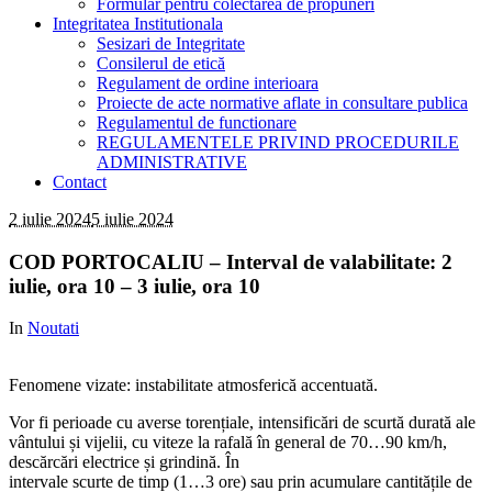
Formular pentru colectarea de propuneri
Integritatea Institutionala
Sesizari de Integritate
Consilerul de etică
Regulament de ordine interioara
Proiecte de acte normative aflate in consultare publica
Regulamentul de functionare
REGULAMENTELE PRIVIND PROCEDURILE
ADMINISTRATIVE
Contact
2 iulie 2024
5 iulie 2024
COD PORTOCALIU – Interval de valabilitate: 2
iulie, ora 10 – 3 iulie, ora 10
In
Noutati
Fenomene vizate: instabilitate atmosferică accentuată.
Vor fi perioade cu averse torențiale, intensificări de scurtă durată ale
vântului și vijelii, cu viteze la rafală în general de 70…90 km/h,
descărcări electrice și grindină. În
intervale scurte de timp (1…3 ore) sau prin acumulare cantitățile de