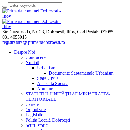
Str. Cuza Voda, Nr. 23
,
Dobroesti, Ilfov,
Cod Postal: 077085
,
031 4055015
registratura@ primariadobroesti.ro
Despre Noi
Conducere
Noutati
Urbanism
Documente Saptamanale Urbanism
Stare Civila
Asistenta Sociala
Anunturi
STATUTUL UNITĂŢII ADMINISTRATIV-
TERITORIALE
Cariere
Organizare
Legislatie
Poliţia Locală Dobroești
Scurt Istoric