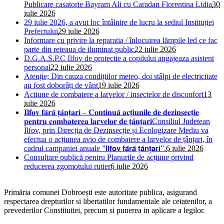
Publicare casatorie Bayram Ali cu Caradan Florentina Lidia
30
iulie 2026
29 iulie 2026, a avut loc întâlnire de lucru la sediul Instituției
Prefectului
29 iulie 2026
Informare cu privire la reparatia / înlocuirea lămpile led ce fac
parte din reteaua de iluminat public
22 iulie 2026
D.G.A.S.P.C Ilfov de protectie a copilului angajeaza asistent
personal
22 iulie 2026
Atenție; Din cauza condițiilor meteo, doi stâlpi de electricitate
au fost doborâți de vânt
19 iulie 2026
Actiune de combatere a larvelor / insectelor de disconfort
13
iulie 2026
𝐈𝐥𝐟𝐨𝐯 𝐟𝐚̆𝐫𝐚̆ 𝐭̦𝐚̂𝐧𝐭̦𝐚𝐫𝐢 – 𝐂𝐨𝐧𝐭𝐢𝐧𝐮𝐚̆ 𝐚𝐜𝐭̦𝐢𝐮𝐧𝐢𝐥𝐞 𝐝𝐞 𝐝𝐞𝐳𝐢𝐧𝐬𝐞𝐜𝐭̦𝐢𝐞
𝐩𝐞𝐧𝐭𝐫𝐮 𝐜𝐨𝐦𝐛𝐚𝐭𝐞𝐫𝐞𝐚 𝐥𝐚𝐫𝐯𝐞𝐥𝐨𝐫 𝐝𝐞 𝐭̦𝐚̂𝐧𝐭̦𝐚𝐫𝐢Consiliul Judetean
Ilfov, prin Direcția de Dezinsecție și Ecologizare Mediu va
efectua o acțiunea avio de combatere a larvelor de țânțari, în
cadrul campaniei anuale ”𝗜𝗹𝗳𝗼𝘃 𝗳𝗮̆𝗿𝗮̆ 𝘁̦𝗮̂𝗻𝘁̦𝗮𝗿𝗶”.
6 iulie 2026
Consultare publică pentru Planurile de acțiune privind
reducerea zgomotului rutier
6 iulie 2026
Primăria comunei Dobroești este autoritate publica, asigurand
respectarea drepturilor si libertatilor fundamentale ale cetatenilor, a
prevederilor Constitutiei, precum si punerea in aplicare a legilor.