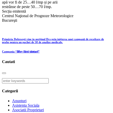
apă vor fi de 25…40 l/mp și pe arii
restrânse de peste 50…70 l/mp.
Secția emitentă
Centrul Naţional de Prognoze Meteorologice
Bucureşti
Primăria Dobroești vine in sprijinul Dvs prin inițierea unei campanii de recoltare de
probe pentru un pachet de 58 de analize medicale.
Campania “𝐈𝐥𝐟𝐨𝐯 𝐟𝐚̆𝐫𝐚̆ 𝐭̦𝐚̂𝐧𝐭̦𝐚𝐫𝐢”
Cautati
Categorii
Anunturi
Asistenta Sociala
Asociatii Proprietari