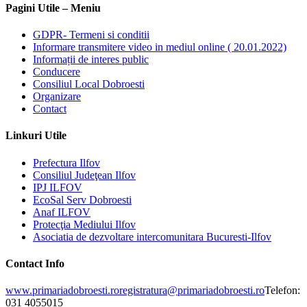
Pagini Utile – Meniu
GDPR- Termeni si conditii
Informare transmitere video in mediul online ( 20.01.2022)
Informații de interes public
Conducere
Consiliul Local Dobroesti
Organizare
Contact
Linkuri Utile
Prefectura Ilfov
Consiliul Judeţean Ilfov
IPJ ILFOV
EcoSal Serv Dobroesti
Anaf ILFOV
Protecţia Mediului Ilfov
Asociatia de dezvoltare intercomunitara Bucuresti-Ilfov
Contact Info
www.primariadobroesti.ro
registratura@primariadobroesti.ro
Telefon:
031 4055015