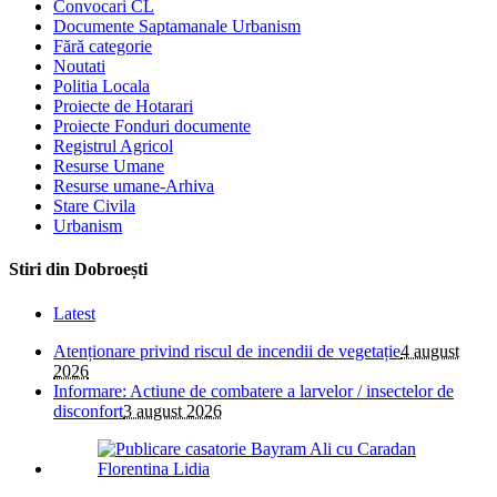
Convocari CL
Documente Saptamanale Urbanism
Fără categorie
Noutati
Politia Locala
Proiecte de Hotarari
Proiecte Fonduri documente
Registrul Agricol
Resurse Umane
Resurse umane-Arhiva
Stare Civila
Urbanism
Stiri din Dobroești
Latest
Atenționare privind riscul de incendii de vegetație
4 august
2026
Informare: Actiune de combatere a larvelor / insectelor de
disconfort
3 august 2026