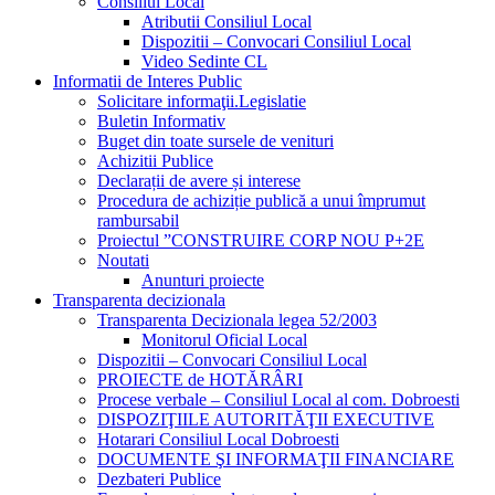
Consiliul Local
Atributii Consiliul Local
Dispozitii – Convocari Consiliul Local
Video Sedinte CL
Informatii de Interes Public
Solicitare informaţii.Legislatie
Buletin Informativ
Buget din toate sursele de venituri
Achizitii Publice
Declarații de avere și interese
Procedura de achiziție publică a unui împrumut
rambursabil
Proiectul ”CONSTRUIRE CORP NOU P+2E
Noutati
Anunturi proiecte
Transparenta decizionala
Transparenta Decizionala legea 52/2003
Monitorul Oficial Local
Dispozitii – Convocari Consiliul Local
PROIECTE de HOTĂRÂRI
Procese verbale – Consiliul Local al com. Dobroesti
DISPOZIŢIILE AUTORITĂŢII EXECUTIVE
Hotarari Consiliul Local Dobroesti
DOCUMENTE ŞI INFORMAŢII FINANCIARE
Dezbateri Publice