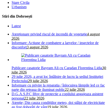
Stare Civila
Urbanism
Stiri din Dobroești
Latest
Atenționare privind riscul de incendii de vegetație
4 august
2026
Informare: Actiune de combatere a larvelor / insectelor de
disconfort
3 august 2026
Publicare casatorie Bayram Ali cu Caradan Florentina Lidia
30
iulie 2026
29 iulie 2026, a avut loc întâlnire de lucru la sediul Instituției
Prefectului
29 iulie 2026
Informare cu privire la reparatia / înlocuirea lămpile led ce fac
parte din reteaua de iluminat public
22 iulie 2026
D.G.A.S.P.C Ilfov de protectie a copilului angajeaza asistent
personal
22 iulie 2026
Atenție; Din cauza condițiilor meteo, doi stâlpi de electricitate
au fost doborâți de vânt
19 iulie 2026