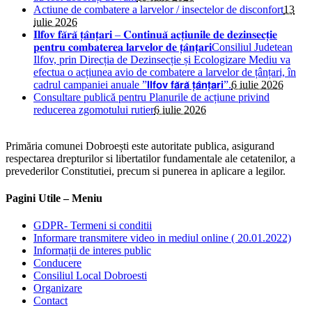
Actiune de combatere a larvelor / insectelor de disconfort
13
iulie 2026
𝐈𝐥𝐟𝐨𝐯 𝐟𝐚̆𝐫𝐚̆ 𝐭̦𝐚̂𝐧𝐭̦𝐚𝐫𝐢 – 𝐂𝐨𝐧𝐭𝐢𝐧𝐮𝐚̆ 𝐚𝐜𝐭̦𝐢𝐮𝐧𝐢𝐥𝐞 𝐝𝐞 𝐝𝐞𝐳𝐢𝐧𝐬𝐞𝐜𝐭̦𝐢𝐞
𝐩𝐞𝐧𝐭𝐫𝐮 𝐜𝐨𝐦𝐛𝐚𝐭𝐞𝐫𝐞𝐚 𝐥𝐚𝐫𝐯𝐞𝐥𝐨𝐫 𝐝𝐞 𝐭̦𝐚̂𝐧𝐭̦𝐚𝐫𝐢Consiliul Judetean
Ilfov, prin Direcția de Dezinsecție și Ecologizare Mediu va
efectua o acțiunea avio de combatere a larvelor de țânțari, în
cadrul campaniei anuale ”𝗜𝗹𝗳𝗼𝘃 𝗳𝗮̆𝗿𝗮̆ 𝘁̦𝗮̂𝗻𝘁̦𝗮𝗿𝗶”.
6 iulie 2026
Consultare publică pentru Planurile de acțiune privind
reducerea zgomotului rutier
6 iulie 2026
Primăria comunei Dobroești este autoritate publica, asigurand
respectarea drepturilor si libertatilor fundamentale ale cetatenilor, a
prevederilor Constitutiei, precum si punerea in aplicare a legilor.
Pagini Utile – Meniu
GDPR- Termeni si conditii
Informare transmitere video in mediul online ( 20.01.2022)
Informații de interes public
Conducere
Consiliul Local Dobroesti
Organizare
Contact