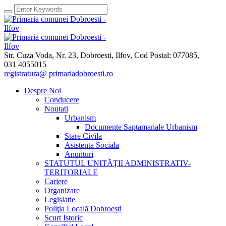
Str. Cuza Voda, Nr. 23
,
Dobroesti, Ilfov,
Cod Postal: 077085
,
031 4055015
registratura@ primariadobroesti.ro
Despre Noi
Conducere
Noutati
Urbanism
Documente Saptamanale Urbanism
Stare Civila
Asistenta Sociala
Anunturi
STATUTUL UNITĂŢII ADMINISTRATIV-
TERITORIALE
Cariere
Organizare
Legislatie
Poliţia Locală Dobroești
Scurt Istoric