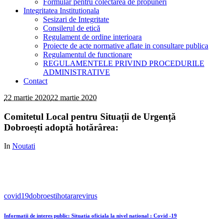
Formular pentru colectarea de propuneri
Integritatea Institutionala
Sesizari de Integritate
Consilerul de etică
Regulament de ordine interioara
Proiecte de acte normative aflate in consultare publica
Regulamentul de functionare
REGULAMENTELE PRIVIND PROCEDURILE
ADMINISTRATIVE
Contact
22 martie 2020
22 martie 2020
Comitetul Local pentru Situații de Urgență
Dobroești adoptă hotărârea:
In
Noutati
covid19
dobroesti
hotarare
virus
Informatii de interes public: Situatia oficiala la nivel national : Covid -19