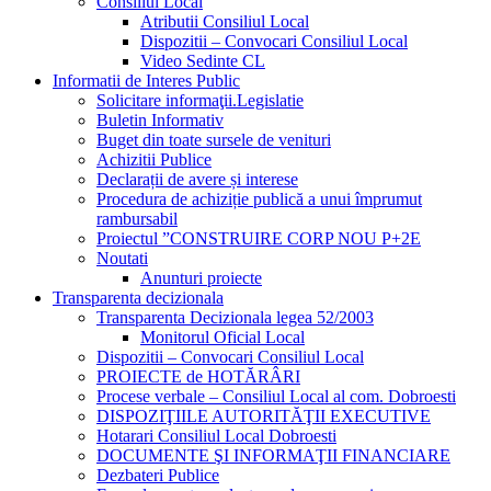
Consiliul Local
Atributii Consiliul Local
Dispozitii – Convocari Consiliul Local
Video Sedinte CL
Informatii de Interes Public
Solicitare informaţii.Legislatie
Buletin Informativ
Buget din toate sursele de venituri
Achizitii Publice
Declarații de avere și interese
Procedura de achiziție publică a unui împrumut
rambursabil
Proiectul ”CONSTRUIRE CORP NOU P+2E
Noutati
Anunturi proiecte
Transparenta decizionala
Transparenta Decizionala legea 52/2003
Monitorul Oficial Local
Dispozitii – Convocari Consiliul Local
PROIECTE de HOTĂRÂRI
Procese verbale – Consiliul Local al com. Dobroesti
DISPOZIŢIILE AUTORITĂŢII EXECUTIVE
Hotarari Consiliul Local Dobroesti
DOCUMENTE ŞI INFORMAŢII FINANCIARE
Dezbateri Publice