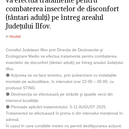
va efectua tratamente pentru
combaterea insectelor de disconfort
(tântari adulți) pe întreg arealul
Județului Ilfov.
In
Noutati
Consiliul Județean Ilfov prin Direcția de Dezinsectie şi
Ecologizare Mediu va efectua tratamente pentru combaterea
insectelor de disconfort (tântari adulți) pe întreg arealul Județului
Ilfov.
⚫ Acţiunea se va face terestru, prin pulverizare cu instalațiile
montate pe autoutilitare, în intervalul orar 22:00 – 05:00, cu
produsul STING
⚫ Dezinsecția se efectuează pe străzile şi spațiile verzi din
interiorul localității.
⚫ Perioada aplicării tratamentului: 5-11 AUGUST 2025.
Tratamentul se efectuează în prima zi din intervalul menționat în
adresă.
În cazul în care condițiile meteo nu permit desfăşurarea acțiunii,