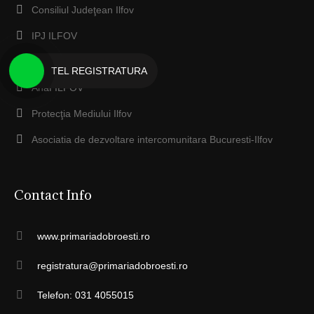
Consiliul Judeţean Ilfov
IPJ ILFOV
EcoSal Serv Dobroesti
TEL REGISTRATURA
Anaf ILFOV
Protecţia Mediului Ilfov
Asociatia de dezvoltare intercomunitara Bucuresti-Ilfov
Contact Info
www.primariadobroesti.ro
registratura@primariadobroesti.ro
Telefon: 031 4055015