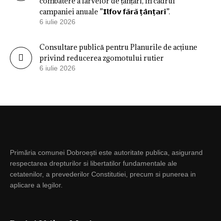
combatere a larvelor de țânțari, în cadrul
campaniei anuale ”𝗜𝗹𝗳𝗼𝘃 𝗳𝗮̆𝗿𝗮̆ 𝘁̦𝗮̂𝗻𝘁̦𝗮𝗿𝗶”.
6 iulie 2026
Consultare publică pentru Planurile de acțiune
privind reducerea zgomotului rutier
6 iulie 2026
Primăria comunei Dobroești este autoritate publica, asigurand
respectarea drepturilor si libertatilor fundamentale ale
cetatenilor, a prevederilor Constitutiei, precum si punerea in
aplicare a legilor.