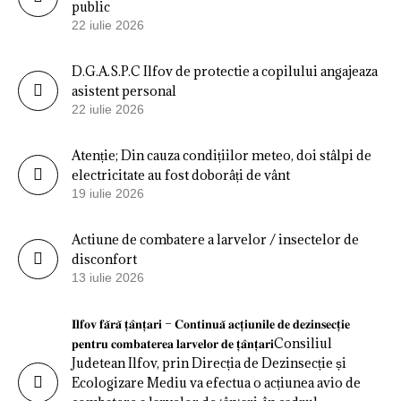
public
22 iulie 2026
D.G.A.S.P.C Ilfov de protectie a copilului angajeaza
asistent personal
22 iulie 2026
Atenție; Din cauza condițiilor meteo, doi stâlpi de
electricitate au fost doborâți de vânt
19 iulie 2026
Actiune de combatere a larvelor / insectelor de
disconfort
13 iulie 2026
𝐈𝐥𝐟𝐨𝐯 𝐟𝐚̆𝐫𝐚̆ 𝐭̦𝐚̂𝐧𝐭̦𝐚𝐫𝐢 – 𝐂𝐨𝐧𝐭𝐢𝐧𝐮𝐚̆ 𝐚𝐜𝐭̦𝐢𝐮𝐧𝐢𝐥𝐞 𝐝𝐞 𝐝𝐞𝐳𝐢𝐧𝐬𝐞𝐜𝐭̦𝐢𝐞
𝐩𝐞𝐧𝐭𝐫𝐮 𝐜𝐨𝐦𝐛𝐚𝐭𝐞𝐫𝐞𝐚 𝐥𝐚𝐫𝐯𝐞𝐥𝐨𝐫 𝐝𝐞 𝐭̦𝐚̂𝐧𝐭̦𝐚𝐫𝐢Consiliul
Judetean Ilfov, prin Direcția de Dezinsecție și
Ecologizare Mediu va efectua o acțiunea avio de