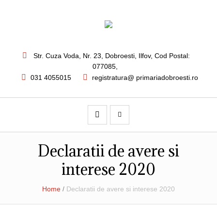
Str. Cuza Voda, Nr. 23
,
Dobroesti, Ilfov,
Cod Postal:
077085
,
031 4055015
registratura@ primariadobroesti.ro
Declaratii de avere si
interese 2020
Home
/
Declaratii de avere si interese 2020