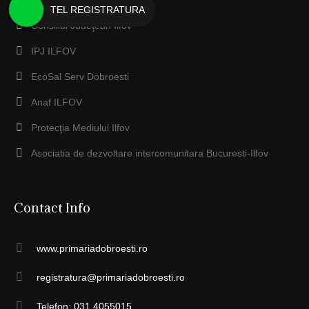
TEL REGISTRATURA
Consiliul Judeţean Ilfov
IPJ ILFOV
EcoSal Serv Dobroesti
Anaf ILFOV
Protecţia Mediului Ilfov
Asociatia de dezvoltare intercomunitara Bucuresti-Ilfov
Contact Info
www.primariadobroesti.ro
registratura@primariadobroesti.ro
Telefon: 031 4055015