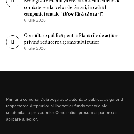
Ecologizare Mediu va efectua o acțiunea avio de
combatere a larvelor de țânțari, în cadrul
campaniei anuale ”𝗜𝗹𝗳𝗼𝘃 𝗳𝗮̆𝗿𝗮̆ 𝘁̦𝗮̂𝗻𝘁̦𝗮𝗿𝗶”.
6 iulie 2026
Consultare publică pentru Planurile de acțiune
privind reducerea zgomotului rutier
6 iulie 2026
Primăria comunei Dobroești este autoritate publica, asigurand
respectarea drepturilor si libertatilor fundamentale ale
cetatenilor, a prevederilor Constitutiei, precum si punerea in
aplicare a legilor.