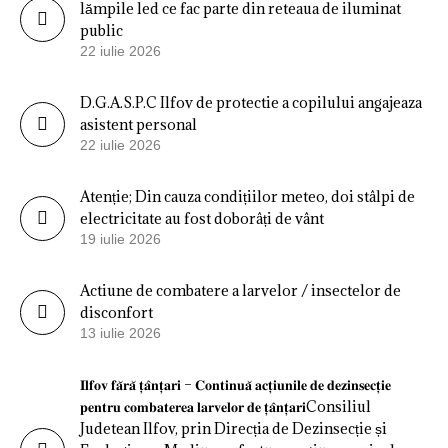
lămpile led ce fac parte din reteaua de iluminat
public
22 iulie 2026
D.G.A.S.P.C Ilfov de protectie a copilului angajeaza
asistent personal
22 iulie 2026
Atenție; Din cauza condițiilor meteo, doi stâlpi de
electricitate au fost doborâți de vânt
19 iulie 2026
Actiune de combatere a larvelor / insectelor de
disconfort
13 iulie 2026
𝐈𝐥𝐟𝐨𝐯 𝐟𝐚̆𝐫𝐚̆ 𝐭̦𝐚̂𝐧𝐭̦𝐚𝐫𝐢 – 𝐂𝐨𝐧𝐭𝐢𝐧𝐮𝐚̆ 𝐚𝐜𝐭̦𝐢𝐮𝐧𝐢𝐥𝐞 𝐝𝐞 𝐝𝐞𝐳𝐢𝐧𝐬𝐞𝐜𝐭̦𝐢𝐞
𝐩𝐞𝐧𝐭𝐫𝐮 𝐜𝐨𝐦𝐛𝐚𝐭𝐞𝐫𝐞𝐚 𝐥𝐚𝐫𝐯𝐞𝐥𝐨𝐫 𝐝𝐞 𝐭̦𝐚̂𝐧𝐭̦𝐚𝐫𝐢Consiliul
Judetean Ilfov, prin Direcția de Dezinsecție și