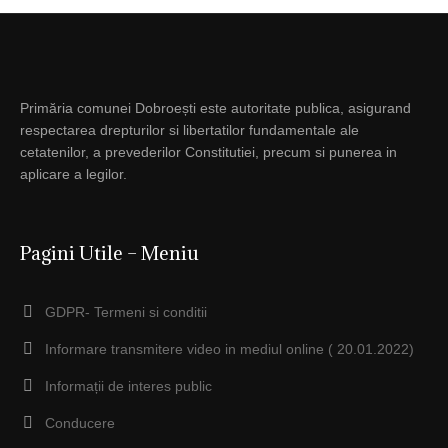
Primăria comunei Dobroești este autoritate publica, asigurand
respectarea drepturilor si libertatilor fundamentale ale
cetatenilor, a prevederilor Constitutiei, precum si punerea in
aplicare a legilor.
Pagini Utile – Meniu
GDPR- Termeni si conditii
Informare transmitere video in mediul online ( 20.01.2022)
Informații de interes public
Conducere