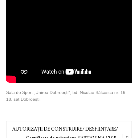
Sala de Sport „Unirea Dobroești”, bd. Nicolae Bălcescu nr. 16-
18, sat Dobroești.
AUTORIZAȚII DE CONSTRUIRE/ DESFIINȚARE/