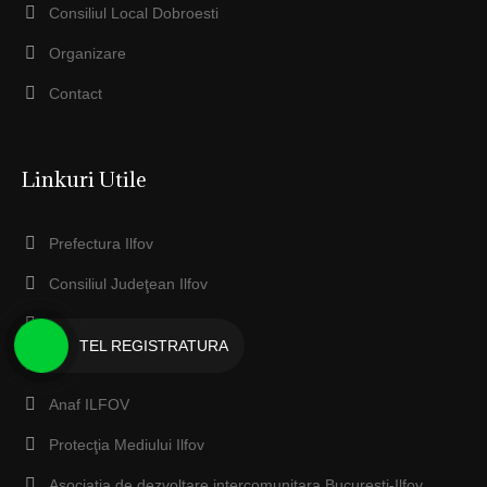
Consiliul Local Dobroesti
Organizare
Contact
Linkuri Utile
Prefectura Ilfov
Consiliul Judeţean Ilfov
IPJ ILFOV
TEL REGISTRATURA
EcoSal Serv Dobroesti
Anaf ILFOV
Protecţia Mediului Ilfov
Asociatia de dezvoltare intercomunitara Bucuresti-Ilfov