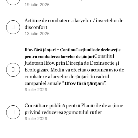
19 iulie 2026
Actiune de combatere a larvelor / insectelor de
disconfort
13 iulie 2026
𝐈𝐥𝐟𝐨𝐯 𝐟𝐚̆𝐫𝐚̆ 𝐭̦𝐚̂𝐧𝐭̦𝐚𝐫𝐢 – 𝐂𝐨𝐧𝐭𝐢𝐧𝐮𝐚̆ 𝐚𝐜𝐭̦𝐢𝐮𝐧𝐢𝐥𝐞 𝐝𝐞 𝐝𝐞𝐳𝐢𝐧𝐬𝐞𝐜𝐭̦𝐢𝐞
𝐩𝐞𝐧𝐭𝐫𝐮 𝐜𝐨𝐦𝐛𝐚𝐭𝐞𝐫𝐞𝐚 𝐥𝐚𝐫𝐯𝐞𝐥𝐨𝐫 𝐝𝐞 𝐭̦𝐚̂𝐧𝐭̦𝐚𝐫𝐢Consiliul
Judetean Ilfov, prin Direcția de Dezinsecție și
Ecologizare Mediu va efectua o acțiunea avio de
combatere a larvelor de țânțari, în cadrul
campaniei anuale ”𝗜𝗹𝗳𝗼𝘃 𝗳𝗮̆𝗿𝗮̆ 𝘁̦𝗮̂𝗻𝘁̦𝗮𝗿𝗶”.
6 iulie 2026
Consultare publică pentru Planurile de acțiune
privind reducerea zgomotului rutier
6 iulie 2026