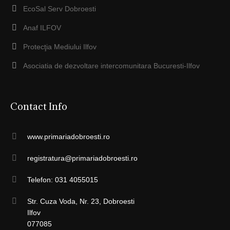
EcoSal Serv Dobroesti
Anaf ILFOV
Protecţia Mediului Ilfov
Asociatia de dezvoltare intercomunitara Bucuresti-Ilfov
Contact Info
www.primariadobroesti.ro
registratura@primariadobroesti.ro
Telefon: 031 4055015
Str. Cuza Voda, Nr. 23, Dobroesti
Ilfov
077085