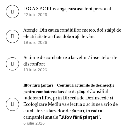
D.G.A.S.P.C Ilfov angajeaza asistent personal
22 iulie 2026
Atenție; Din cauza condițiilor meteo, doi stâlpi de
electricitate au fost doborâți de vânt
19 iulie 2026
Actiune de combatere a larvelor / insectelor de
disconfort
13 iulie 2026
𝐈𝐥𝐟𝐨𝐯 𝐟𝐚̆𝐫𝐚̆ 𝐭̦𝐚̂𝐧𝐭̦𝐚𝐫𝐢 – 𝐂𝐨𝐧𝐭𝐢𝐧𝐮𝐚̆ 𝐚𝐜𝐭̦𝐢𝐮𝐧𝐢𝐥𝐞 𝐝𝐞 𝐝𝐞𝐳𝐢𝐧𝐬𝐞𝐜𝐭̦𝐢𝐞
𝐩𝐞𝐧𝐭𝐫𝐮 𝐜𝐨𝐦𝐛𝐚𝐭𝐞𝐫𝐞𝐚 𝐥𝐚𝐫𝐯𝐞𝐥𝐨𝐫 𝐝𝐞 𝐭̦𝐚̂𝐧𝐭̦𝐚𝐫𝐢Consiliul
Judetean Ilfov, prin Direcția de Dezinsecție și
Ecologizare Mediu va efectua o acțiunea avio de
combatere a larvelor de țânțari, în cadrul
campaniei anuale ”𝗜𝗹𝗳𝗼𝘃 𝗳𝗮̆𝗿𝗮̆ 𝘁̦𝗮̂𝗻𝘁̦𝗮𝗿𝗶”.
6 iulie 2026