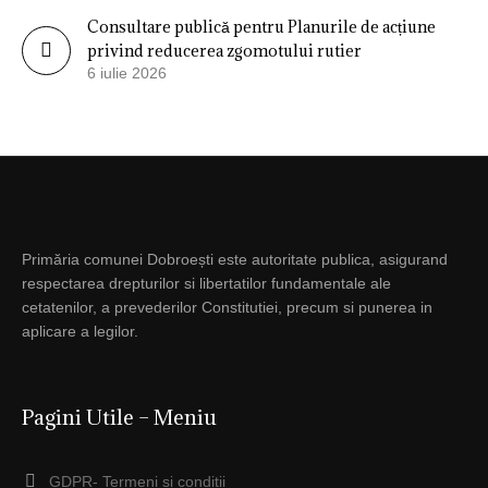
Consultare publică pentru Planurile de acțiune
privind reducerea zgomotului rutier
6 iulie 2026
Primăria comunei Dobroești este autoritate publica, asigurand
respectarea drepturilor si libertatilor fundamentale ale
cetatenilor, a prevederilor Constitutiei, precum si punerea in
aplicare a legilor.
Pagini Utile – Meniu
GDPR- Termeni si conditii