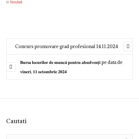
In
Noutati
Concurs promovare grad profesional 14.11.2024
𝐁𝐮𝐫𝐬𝐚 𝐥𝐨𝐜𝐮𝐫𝐢𝐥𝐨𝐫 𝐝𝐞 𝐦𝐮𝐧𝐜𝐚̆ 𝐩𝐞𝐧𝐭𝐫𝐮 𝐚𝐛𝐬𝐨𝐥𝐯𝐞𝐧𝐭̦𝐢 pe data de
𝐯𝐢𝐧𝐞𝐫𝐢, 𝟏𝟏 𝐨𝐜𝐭𝐨𝐦𝐛𝐫𝐢𝐞 𝟐𝟎𝟐𝟒
Cautati