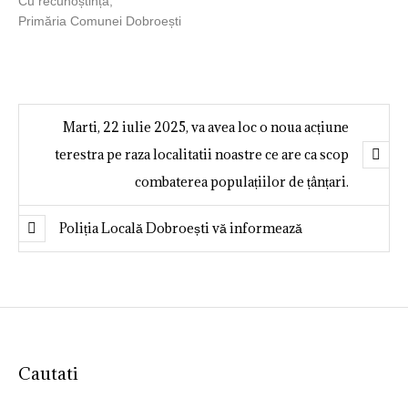
Cu recunoștință,
Primăria Comunei Dobroești
Marti, 22 iulie 2025, va avea loc o noua acțiune
terestra pe raza localitatii noastre ce are ca scop
combaterea populațiilor de țânțari.
Poliția Locală Dobroești vă informează
Cautati