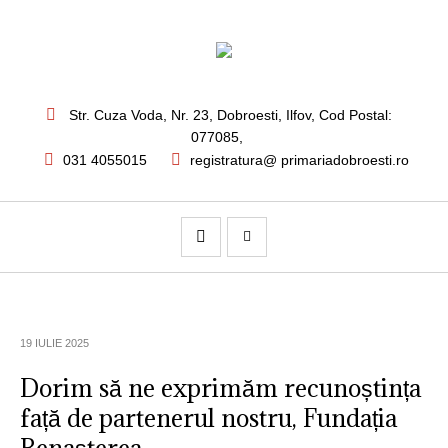
Str. Cuza Voda, Nr. 23
,
Dobroesti, Ilfov,
Cod Postal:
077085
,
031 4055015
registratura@ primariadobroesti.ro
19 IULIE 2025
Dorim să ne exprimăm recunoștința
față de partenerul nostru, Fundația