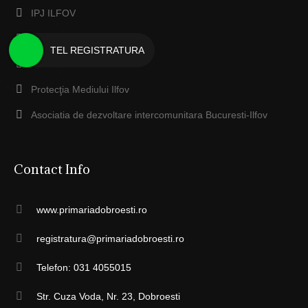
IPJ ILFOV
EcoSal Serv Dobroesti
TEL REGISTRATURA
Anaf ILFOV
Protecţia Mediului Ilfov
Asociatia de dezvoltare intercomunitara Bucuresti-Ilfov
Contact Info
www.primariadobroesti.ro
registratura@primariadobroesti.ro
Telefon: 031 4055015
Str. Cuza Voda, Nr. 23, Dobroesti