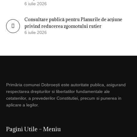
6 iulie 2026
Consultare publică pentru Planurile de acțiune
privind reducerea zgomotului rutier
6 iulie 2026
Primăria comunei Dobroești este autoritate publica, asigurand
respectarea drepturilor si libertatilor fundamentale ale
cetatenilor, a prevederilor Constitutiei, precum si punerea in
aplicare a legilor.
Pagini Utile – Meniu