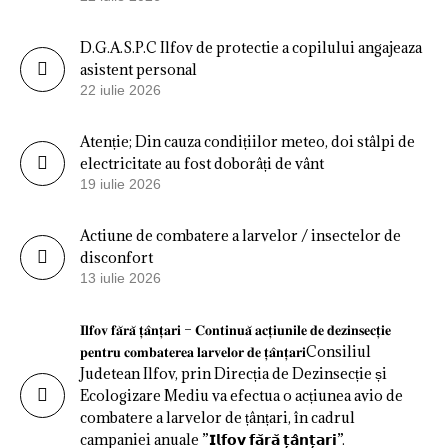
D.G.A.S.P.C Ilfov de protectie a copilului angajeaza
asistent personal
22 iulie 2026
Atenție; Din cauza condițiilor meteo, doi stâlpi de
electricitate au fost doborâți de vânt
19 iulie 2026
Actiune de combatere a larvelor / insectelor de
disconfort
13 iulie 2026
𝐈𝐥𝐟𝐨𝐯 𝐟𝐚̆𝐫𝐚̆ 𝐭̦𝐚̂𝐧𝐭̦𝐚𝐫𝐢 – 𝐂𝐨𝐧𝐭𝐢𝐧𝐮𝐚̆ 𝐚𝐜𝐭̦𝐢𝐮𝐧𝐢𝐥𝐞 𝐝𝐞 𝐝𝐞𝐳𝐢𝐧𝐬𝐞𝐜𝐭̦𝐢𝐞
𝐩𝐞𝐧𝐭𝐫𝐮 𝐜𝐨𝐦𝐛𝐚𝐭𝐞𝐫𝐞𝐚 𝐥𝐚𝐫𝐯𝐞𝐥𝐨𝐫 𝐝𝐞 𝐭̦𝐚̂𝐧𝐭̦𝐚𝐫𝐢Consiliul
Judetean Ilfov, prin Direcția de Dezinsecție și
Ecologizare Mediu va efectua o acțiunea avio de
combatere a larvelor de țânțari, în cadrul
campaniei anuale ”𝗜𝗹𝗳𝗼𝘃 𝗳𝗮̆𝗿𝗮̆ 𝘁̦𝗮̂𝗻𝘁̦𝗮𝗿𝗶”.