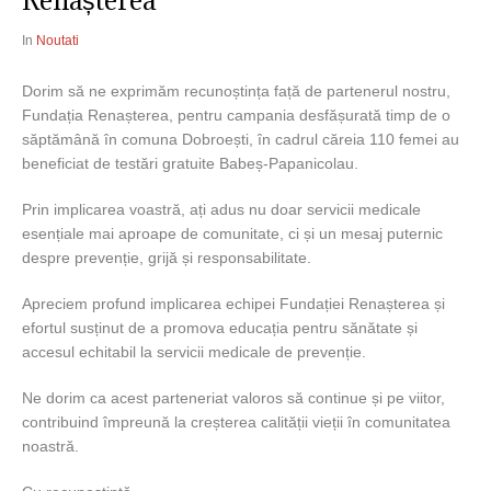
Renașterea
In
Noutati
Dorim să ne exprimăm recunoștința față de partenerul nostru,
Fundația Renașterea, pentru campania desfășurată timp de o
săptămână în comuna Dobroești, în cadrul căreia 110 femei au
beneficiat de testări gratuite Babeș-Papanicolau.
Prin implicarea voastră, ați adus nu doar servicii medicale
esențiale mai aproape de comunitate, ci și un mesaj puternic
despre prevenție, grijă și responsabilitate.
Apreciem profund implicarea echipei Fundației Renașterea și
efortul susținut de a promova educația pentru sănătate și
accesul echitabil la servicii medicale de prevenție.
Ne dorim ca acest parteneriat valoros să continue și pe viitor,
contribuind împreună la creșterea calității vieții în comunitatea
noastră.