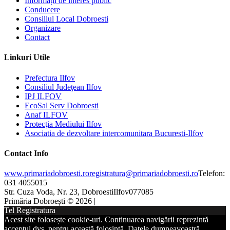
Informații de interes public
Conducere
Consiliul Local Dobroesti
Organizare
Contact
Linkuri Utile
Prefectura Ilfov
Consiliul Judeţean Ilfov
IPJ ILFOV
EcoSal Serv Dobroesti
Anaf ILFOV
Protecţia Mediului Ilfov
Asociatia de dezvoltare intercomunitara Bucuresti-Ilfov
Contact Info
www.primariadobroesti.ro
registratura@primariadobroesti.ro
Telefon:
031 4055015
Str. Cuza Voda, Nr. 23, Dobroesti
Ilfov
077085
Primăria Dobroești © 2026 |
Tel Registratura
Acest site folosește cookie-uri. Continuarea navigării reprezintă
acceptul dvs. pentru această folosință. Datele dumneavoastră