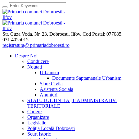
Str. Cuza Voda, Nr. 23
,
Dobroesti, Ilfov,
Cod Postal: 077085
,
031 4055015
registratura@ primariadobroesti.ro
Despre Noi
Conducere
Noutati
Urbanism
Documente Saptamanale Urbanism
Stare Civila
Asistenta Sociala
Anunturi
STATUTUL UNITĂŢII ADMINISTRATIV-
TERITORIALE
Cariere
Organizare
Legislatie
Poliţia Locală Dobroești
Scurt Istoric