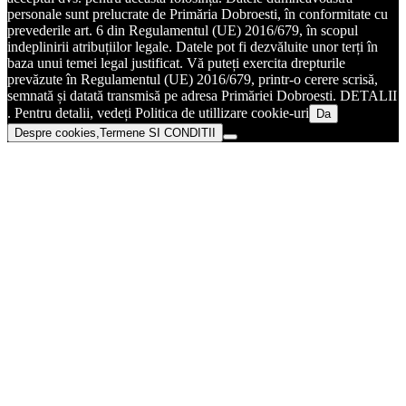
personale sunt prelucrate de Primăria Dobroesti, în conformitate cu
prevederile art. 6 din Regulamentul (UE) 2016/679, în scopul
indeplinirii atribuțiilor legale. Datele pot fi dezvăluite unor terți în
baza unui temei legal justificat. Vă puteți exercita drepturile
prevăzute în Regulamentul (UE) 2016/679, printr-o cerere scrisă,
semnată și datată transmisă pe adresa Primăriei Dobroesti. DETALII
. Pentru detalii, vedeți Politica de utillizare cookie-uri
Da
Despre cookies,Termene SI CONDITII