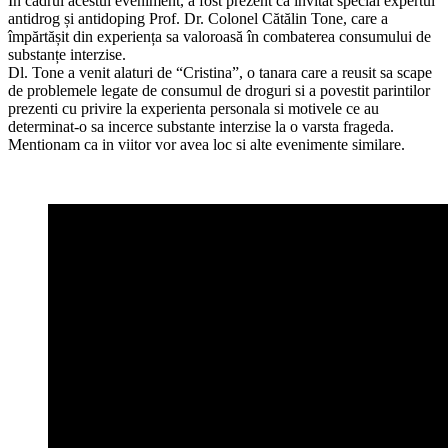
În cadrul acestui eveniment, a fost prezent ca invitat special expertul
antidrog și antidoping Prof. Dr. Colonel Cătălin Tone, care a
împărtășit din experiența sa valoroasă în combaterea consumului de
substanțe interzise.
Dl. Tone a venit alaturi de “Cristina”, o tanara care a reusit sa scape
de problemele legate de consumul de droguri si a povestit parintilor
prezenti cu privire la experienta personala si motivele ce au
determinat-o sa incerce substante interzise la o varsta frageda.
Mentionam ca in viitor vor avea loc si alte evenimente similare.