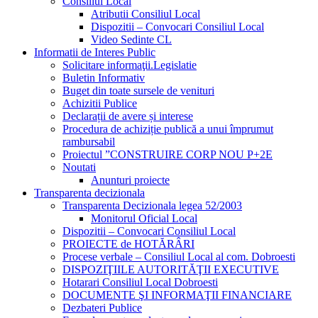
Consiliul Local
Atributii Consiliul Local
Dispozitii – Convocari Consiliul Local
Video Sedinte CL
Informatii de Interes Public
Solicitare informaţii.Legislatie
Buletin Informativ
Buget din toate sursele de venituri
Achizitii Publice
Declarații de avere și interese
Procedura de achiziție publică a unui împrumut
rambursabil
Proiectul ”CONSTRUIRE CORP NOU P+2E
Noutati
Anunturi proiecte
Transparenta decizionala
Transparenta Decizionala legea 52/2003
Monitorul Oficial Local
Dispozitii – Convocari Consiliul Local
PROIECTE de HOTĂRÂRI
Procese verbale – Consiliul Local al com. Dobroesti
DISPOZIŢIILE AUTORITĂŢII EXECUTIVE
Hotarari Consiliul Local Dobroesti
DOCUMENTE ŞI INFORMAŢII FINANCIARE
Dezbateri Publice