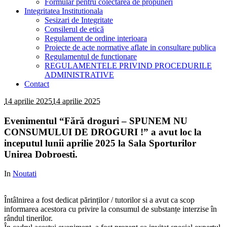
Formular pentru colectarea de propuneri
Integritatea Institutionala
Sesizari de Integritate
Consilerul de etică
Regulament de ordine interioara
Proiecte de acte normative aflate in consultare publica
Regulamentul de functionare
REGULAMENTELE PRIVIND PROCEDURILE
ADMINISTRATIVE
Contact
14 aprilie 2025
14 aprilie 2025
Evenimentul “Fără droguri – SPUNEM NU
CONSUMULUI DE DROGURI !” a avut loc la
inceputul lunii aprilie 2025 la Sala Sporturilor
Unirea Dobroesti.
In
Noutati
Întâlnirea a fost dedicat părinților / tutorilor si a avut ca scop
informarea acestora cu privire la consumul de substanțe interzise în
rândul tinerilor.