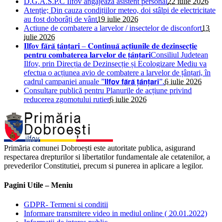
D.G.A.S.P.C Ilfov angajeaza asistent personal
22 iulie 2026
Atenție; Din cauza condițiilor meteo, doi stâlpi de electricitate
au fost doborâți de vânt
19 iulie 2026
Actiune de combatere a larvelor / insectelor de disconfort
13
iulie 2026
𝐈𝐥𝐟𝐨𝐯 𝐟𝐚̆𝐫𝐚̆ 𝐭̦𝐚̂𝐧𝐭̦𝐚𝐫𝐢 – 𝐂𝐨𝐧𝐭𝐢𝐧𝐮𝐚̆ 𝐚𝐜𝐭̦𝐢𝐮𝐧𝐢𝐥𝐞 𝐝𝐞 𝐝𝐞𝐳𝐢𝐧𝐬𝐞𝐜𝐭̦𝐢𝐞
𝐩𝐞𝐧𝐭𝐫𝐮 𝐜𝐨𝐦𝐛𝐚𝐭𝐞𝐫𝐞𝐚 𝐥𝐚𝐫𝐯𝐞𝐥𝐨𝐫 𝐝𝐞 𝐭̦𝐚̂𝐧𝐭̦𝐚𝐫𝐢Consiliul Judetean
Ilfov, prin Direcția de Dezinsecție și Ecologizare Mediu va
efectua o acțiunea avio de combatere a larvelor de țânțari, în
cadrul campaniei anuale ”𝗜𝗹𝗳𝗼𝘃 𝗳𝗮̆𝗿𝗮̆ 𝘁̦𝗮̂𝗻𝘁̦𝗮𝗿𝗶”.
6 iulie 2026
Consultare publică pentru Planurile de acțiune privind
reducerea zgomotului rutier
6 iulie 2026
Primăria comunei Dobroești este autoritate publica, asigurand
respectarea drepturilor si libertatilor fundamentale ale cetatenilor, a
prevederilor Constitutiei, precum si punerea in aplicare a legilor.
Pagini Utile – Meniu
GDPR- Termeni si conditii
Informare transmitere video in mediul online ( 20.01.2022)