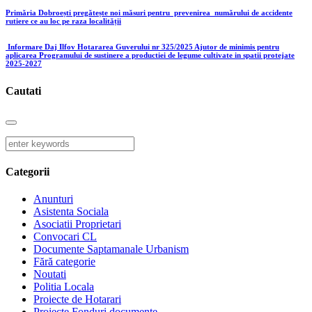
Primăria Dobroești pregătește noi măsuri pentru prevenirea numărului de accidente
rutiere ce au loc pe raza localității
Informare Daj Ilfov Hotararea Guverului nr 325/2025 Ajutor de minimis pentru
aplicarea Programului de sustinere a productiei de legume cultivate in spatii protejate
2025-2027
Cautati
Categorii
Anunturi
Asistenta Sociala
Asociatii Proprietari
Convocari CL
Documente Saptamanale Urbanism
Fără categorie
Noutati
Politia Locala
Proiecte de Hotarari
Proiecte Fonduri documente