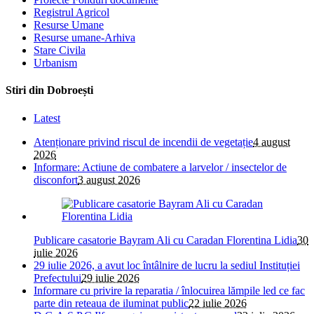
Registrul Agricol
Resurse Umane
Resurse umane-Arhiva
Stare Civila
Urbanism
Stiri din Dobroești
Latest
Atenționare privind riscul de incendii de vegetație
4 august
2026
Informare: Actiune de combatere a larvelor / insectelor de
disconfort
3 august 2026
Publicare casatorie Bayram Ali cu Caradan Florentina Lidia
30
iulie 2026
29 iulie 2026, a avut loc întâlnire de lucru la sediul Instituției
Prefectului
29 iulie 2026
Informare cu privire la reparatia / înlocuirea lămpile led ce fac
parte din reteaua de iluminat public
22 iulie 2026