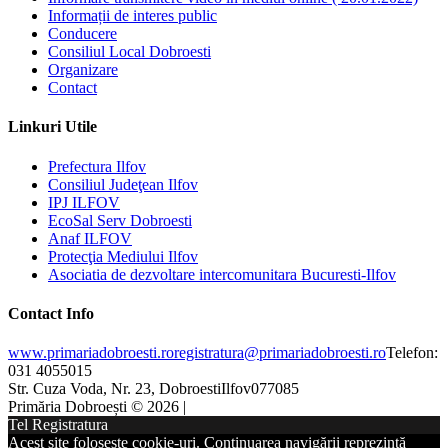
Informații de interes public
Conducere
Consiliul Local Dobroesti
Organizare
Contact
Linkuri Utile
Prefectura Ilfov
Consiliul Judeţean Ilfov
IPJ ILFOV
EcoSal Serv Dobroesti
Anaf ILFOV
Protecţia Mediului Ilfov
Asociatia de dezvoltare intercomunitara Bucuresti-Ilfov
Contact Info
www.primariadobroesti.ro
registratura@primariadobroesti.ro
Telefon:
031 4055015
Str. Cuza Voda, Nr. 23, Dobroesti
Ilfov
077085
Primăria Dobroești © 2026 |
Tel Registratura
Acest site folosește cookie-uri. Continuarea navigării reprezintă