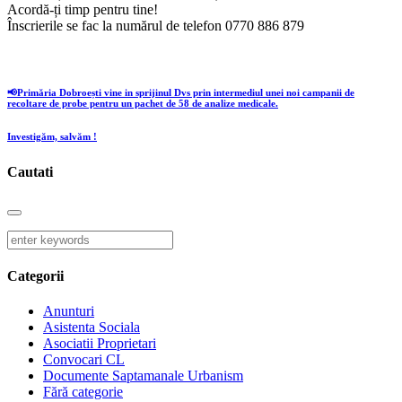
Acordă-ți timp pentru tine!
Înscrierile se fac la numărul de telefon 0770 886 879
📢Primăria Dobroești vine in sprijinul Dvs prin intermediul unei noi campanii de
recoltare de probe pentru un pachet de 58 de analize medicale.
Investigăm, salvăm !
Cautati
Categorii
Anunturi
Asistenta Sociala
Asociatii Proprietari
Convocari CL
Documente Saptamanale Urbanism
Fără categorie