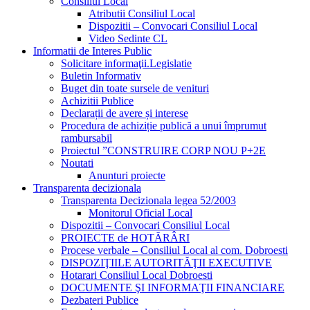
Consiliul Local
Atributii Consiliul Local
Dispozitii – Convocari Consiliul Local
Video Sedinte CL
Informatii de Interes Public
Solicitare informaţii.Legislatie
Buletin Informativ
Buget din toate sursele de venituri
Achizitii Publice
Declarații de avere și interese
Procedura de achiziție publică a unui împrumut
rambursabil
Proiectul ”CONSTRUIRE CORP NOU P+2E
Noutati
Anunturi proiecte
Transparenta decizionala
Transparenta Decizionala legea 52/2003
Monitorul Oficial Local
Dispozitii – Convocari Consiliul Local
PROIECTE de HOTĂRÂRI
Procese verbale – Consiliul Local al com. Dobroesti
DISPOZIŢIILE AUTORITĂŢII EXECUTIVE
Hotarari Consiliul Local Dobroesti
DOCUMENTE ŞI INFORMAŢII FINANCIARE
Dezbateri Publice