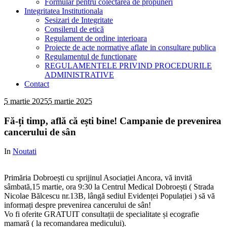
Formular pentru colectarea de propuneri
Integritatea Institutionala
Sesizari de Integritate
Consilerul de etică
Regulament de ordine interioara
Proiecte de acte normative aflate in consultare publica
Regulamentul de functionare
REGULAMENTELE PRIVIND PROCEDURILE
ADMINISTRATIVE
Contact
5 martie 2025
5 martie 2025
Fă-ți timp, află că ești bine! Campanie de prevenirea
cancerului de sân
In
Noutati
Primăria Dobroești cu sprijinul Asociației Ancora, vă invită
sâmbată,15 martie, ora 9:30 la Centrul Medical Dobroești ( Strada
Nicolae Bălcescu nr.13B, lângă sediul Evidenței Populației ) să vă
informați despre prevenirea cancerului de sân!
Vo fi oferite GRATUIT consultații de specialitate și ecografie
mamară ( la recomandarea medicului).