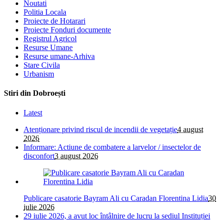
Noutati
Politia Locala
Proiecte de Hotarari
Proiecte Fonduri documente
Registrul Agricol
Resurse Umane
Resurse umane-Arhiva
Stare Civila
Urbanism
Stiri din Dobroești
Latest
Atenționare privind riscul de incendii de vegetație
4 august
2026
Informare: Actiune de combatere a larvelor / insectelor de
disconfort
3 august 2026
Publicare casatorie Bayram Ali cu Caradan Florentina Lidia
30
iulie 2026
29 iulie 2026, a avut loc întâlnire de lucru la sediul Instituției