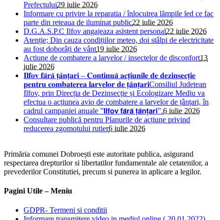
Prefectului
29 iulie 2026
Informare cu privire la reparatia / înlocuirea lămpile led ce fac
parte din reteaua de iluminat public
22 iulie 2026
D.G.A.S.P.C Ilfov angajeaza asistent personal
22 iulie 2026
Atenție; Din cauza condițiilor meteo, doi stâlpi de electricitate
au fost doborâți de vânt
19 iulie 2026
Actiune de combatere a larvelor / insectelor de disconfort
13
iulie 2026
𝐈𝐥𝐟𝐨𝐯 𝐟𝐚̆𝐫𝐚̆ 𝐭̦𝐚̂𝐧𝐭̦𝐚𝐫𝐢 – 𝐂𝐨𝐧𝐭𝐢𝐧𝐮𝐚̆ 𝐚𝐜𝐭̦𝐢𝐮𝐧𝐢𝐥𝐞 𝐝𝐞 𝐝𝐞𝐳𝐢𝐧𝐬𝐞𝐜𝐭̦𝐢𝐞
𝐩𝐞𝐧𝐭𝐫𝐮 𝐜𝐨𝐦𝐛𝐚𝐭𝐞𝐫𝐞𝐚 𝐥𝐚𝐫𝐯𝐞𝐥𝐨𝐫 𝐝𝐞 𝐭̦𝐚̂𝐧𝐭̦𝐚𝐫𝐢Consiliul Judetean
Ilfov, prin Direcția de Dezinsecție și Ecologizare Mediu va
efectua o acțiunea avio de combatere a larvelor de țânțari, în
cadrul campaniei anuale ”𝗜𝗹𝗳𝗼𝘃 𝗳𝗮̆𝗿𝗮̆ 𝘁̦𝗮̂𝗻𝘁̦𝗮𝗿𝗶”.
6 iulie 2026
Consultare publică pentru Planurile de acțiune privind
reducerea zgomotului rutier
6 iulie 2026
Primăria comunei Dobroești este autoritate publica, asigurand
respectarea drepturilor si libertatilor fundamentale ale cetatenilor, a
prevederilor Constitutiei, precum si punerea in aplicare a legilor.
Pagini Utile – Meniu
GDPR- Termeni si conditii
Informare transmitere video in mediul online ( 20.01.2022)