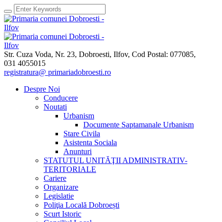
Str. Cuza Voda, Nr. 23
,
Dobroesti, Ilfov,
Cod Postal: 077085
,
031 4055015
registratura@ primariadobroesti.ro
Despre Noi
Conducere
Noutati
Urbanism
Documente Saptamanale Urbanism
Stare Civila
Asistenta Sociala
Anunturi
STATUTUL UNITĂŢII ADMINISTRATIV-
TERITORIALE
Cariere
Organizare
Legislatie
Poliţia Locală Dobroești
Scurt Istoric