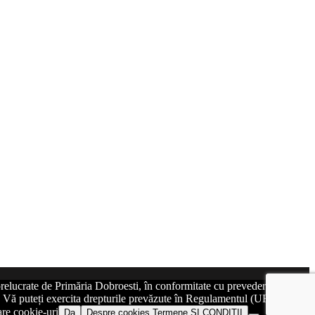
relucrate de Primăria Dobroesti, în conformitate cu prevederile art. 6
at. Vă puteți exercita drepturile prevăzute în Regulamentul (UE)
are cookie-uri
Da
Despre cookies,Termene SI CONDITII