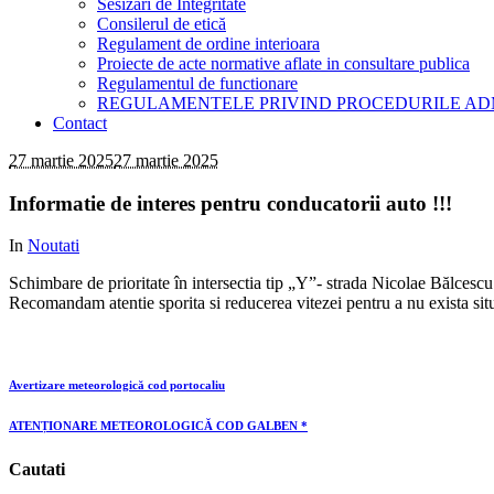
Sesizari de Integritate
Consilerul de etică
Regulament de ordine interioara
Proiecte de acte normative aflate in consultare publica
Regulamentul de functionare
REGULAMENTELE PRIVIND PROCEDURILE AD
Contact
27 martie 2025
27 martie 2025
Informatie de interes pentru conducatorii auto !!!
In
Noutati
Schimbare de prioritate în intersectia tip „Y”- strada Nicolae Bălces
Recomandam atentie sporita si reducerea vitezei pentru a nu exista situ
Avertizare meteorologică cod portocaliu
ATENȚIONARE METEOROLOGICĂ COD GALBEN *
Cautati