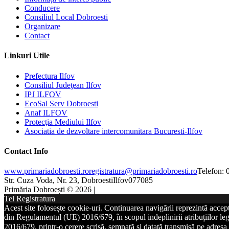
Conducere
Consiliul Local Dobroesti
Organizare
Contact
Linkuri Utile
Prefectura Ilfov
Consiliul Judeţean Ilfov
IPJ ILFOV
EcoSal Serv Dobroesti
Anaf ILFOV
Protecţia Mediului Ilfov
Asociatia de dezvoltare intercomunitara Bucuresti-Ilfov
Contact Info
www.primariadobroesti.ro
registratura@primariadobroesti.ro
Telefon:
Str. Cuza Voda, Nr. 23, Dobroesti
Ilfov
077085
Primăria Dobroești © 2026 |
Tel Registratura
Acest site folosește cookie-uri. Continuarea navigării reprezintă accep
din Regulamentul (UE) 2016/679, în scopul indeplinirii atribuțiilor lega
2016/679, printr-o cerere scrisă, semnată și datată transmisă pe adresa 