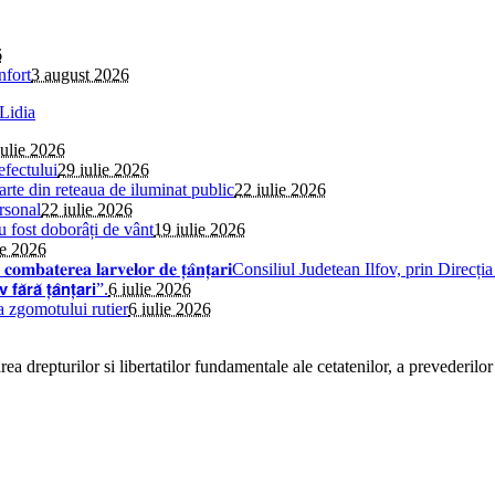
6
nfort
3 august 2026
iulie 2026
efectului
29 iulie 2026
parte din reteaua de iluminat public
22 iulie 2026
rsonal
22 iulie 2026
au fost doborâți de vânt
19 iulie 2026
ie 2026
𝐢𝐧𝐬𝐞𝐜𝐭̦𝐢𝐞 𝐩𝐞𝐧𝐭𝐫𝐮 𝐜𝐨𝐦𝐛𝐚𝐭𝐞𝐫𝐞𝐚 𝐥𝐚𝐫𝐯𝐞𝐥𝐨𝐫 𝐝𝐞 𝐭̦𝐚̂𝐧𝐭̦𝐚𝐫𝐢Consiliul 
̆ 𝘁̦𝗮̂𝗻𝘁̦𝗮𝗿𝗶”.
6 iulie 2026
a zgomotului rutier
6 iulie 2026
a drepturilor si libertatilor fundamentale ale cetatenilor, a prevederilor 