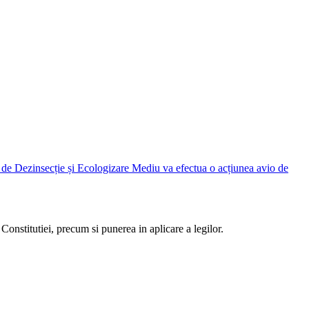
Judetean Ilfov, prin Direcția de Dezinsecție și Ecologizare Mediu va efectua o acțiunea avio de
Constitutiei, precum si punerea in aplicare a legilor.