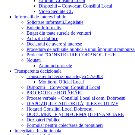
Atributii Consiliul Local
Dispozitii – Convocari Consiliul Local
Video Sedinte CL
Informatii de Interes Public
Solicitare informaţii.Legislatie
Buletin Informativ
Buget din toate sursele de venituri
Achizitii Publice
Declarații de avere și interese
Procedura de achiziție publică a unui împrumut rambursa
Proiectul ”CONSTRUIRE CORP NOU P+2E
Noutati
Anunturi proiecte
Transparenta decizionala
Transparenta Decizionala legea 52/2003
Monitorul Oficial Local
Dispozitii – Convocari Consiliul Local
PROIECTE de HOTĂRÂRI
Procese verbale – Consiliul Local al com. Dobroesti
DISPOZIŢIILE AUTORITĂŢII EXECUTIVE
Hotarari Consiliul Local Dobroesti
DOCUMENTE ŞI INFORMAŢII FINANCIARE
Dezbateri Publice
Formular pentru colectarea de propuneri
Integritatea Institutionala