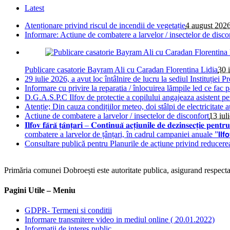
Latest
Atenționare privind riscul de incendii de vegetație
4 august 202
Informare: Actiune de combatere a larvelor / insectelor de disco
Publicare casatorie Bayram Ali cu Caradan Florentina Lidia
30 
29 iulie 2026, a avut loc întâlnire de lucru la sediul Instituției Pr
Informare cu privire la reparatia / înlocuirea lămpile led ce fac 
D.G.A.S.P.C Ilfov de protectie a copilului angajeaza asistent pe
Atenție; Din cauza condițiilor meteo, doi stâlpi de electricitate 
Actiune de combatere a larvelor / insectelor de disconfort
13 iul
𝐈𝐥𝐟𝐨𝐯 𝐟𝐚̆𝐫𝐚̆ 𝐭̦𝐚̂𝐧𝐭̦𝐚𝐫𝐢 – 𝐂𝐨𝐧𝐭𝐢𝐧𝐮𝐚̆ 𝐚𝐜𝐭̦𝐢𝐮𝐧𝐢𝐥𝐞 𝐝𝐞 𝐝𝐞
combatere a larvelor de țânțari, în cadrul campaniei anuale ”𝗜𝗹𝗳𝗼𝘃 𝗳𝗮̆𝗿𝗮
Consultare publică pentru Planurile de acțiune privind reducere
Primăria comunei Dobroești este autoritate publica, asigurand respectare
Pagini Utile – Meniu
GDPR- Termeni si conditii
Informare transmitere video in mediul online ( 20.01.2022)
Informații de interes public