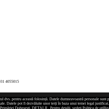
 031 4055015
tul dvs. pentru această folosință. Datele dumneavoastră personale sunt p
le. Datele pot fi dezvăluite unor terți în baza unui temei legal justific
Primăriei Dobroesti. DETALII . Pentru detalii, vedeți Politica de utilliz