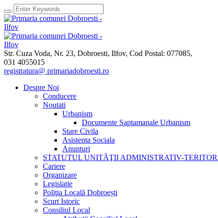
Str. Cuza Voda, Nr. 23
,
Dobroesti, Ilfov,
Cod Postal: 077085
,
031 4055015
registratura@ primariadobroesti.ro
Despre Noi
Conducere
Noutati
Urbanism
Documente Saptamanale Urbanism
Stare Civila
Asistenta Sociala
Anunturi
STATUTUL UNITĂŢII ADMINISTRATIV-TERITOR
Cariere
Organizare
Legislatie
Poliţia Locală Dobroești
Scurt Istoric
Consiliul Local