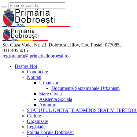
Str. Cuza Voda, Nr. 23
,
Dobroesti, Ilfov,
Cod Postal: 077085
,
031 4055015
registratura@ primariadobroesti.ro
Despre Noi
Conducere
Noutati
Urbanism
Documente Saptamanale Urbanism
Stare Civila
Asistenta Sociala
Anunturi
STATUTUL UNITĂŢII ADMINISTRATIV-TERITOR
Cariere
Organizare
Legislatie
Poliţia Locală Dobroești