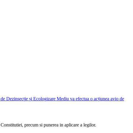
Judetean Ilfov, prin Direcția de Dezinsecție și Ecologizare Mediu va efectua o acțiunea avio de
Constitutiei, precum si punerea in aplicare a legilor.