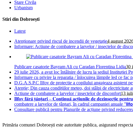
Stare Civila
Urbanism
Stiri din Dobroești
Latest
Atenționare privind riscul de incendii de vegetație
4 august 202
Informare: Actiune de combatere a larvelor / insectelor de disco
Publicare casatorie Bayram Ali cu Caradan Florentina Lidia
30 
29 iulie 2026, a avut loc întâlnire de lucru la sediul Instituției Pr
Informare cu privire la reparatia / înlocuirea lămpile led ce fac 
D.G.A.S.P.C Ilfov de protectie a copilului angajeaza asistent pe
Atenție; Din cauza condițiilor meteo, doi stâlpi de electricitate 
Actiune de combatere a larvelor / insectelor de disconfort
13 iul
𝐈𝐥𝐟𝐨𝐯 𝐟𝐚̆𝐫𝐚̆ 𝐭̦𝐚̂𝐧𝐭̦𝐚𝐫𝐢 – 𝐂𝐨𝐧𝐭𝐢𝐧𝐮𝐚̆ 𝐚𝐜𝐭̦𝐢𝐮𝐧𝐢𝐥𝐞 𝐝𝐞 𝐝𝐞
combatere a larvelor de țânțari, în cadrul campaniei anuale ”𝗜𝗹𝗳𝗼𝘃 𝗳𝗮̆𝗿𝗮
Consultare publică pentru Planurile de acțiune privind reducere
Primăria comunei Dobroești este autoritate publica, asigurand respectare