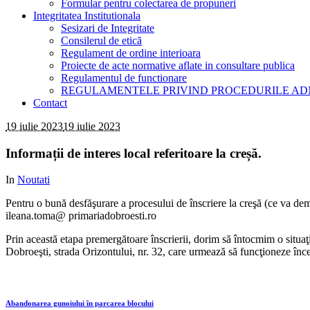
Formular pentru colectarea de propuneri
Integritatea Institutionala
Sesizari de Integritate
Consilerul de etică
Regulament de ordine interioara
Proiecte de acte normative aflate in consultare publica
Regulamentul de functionare
REGULAMENTELE PRIVIND PROCEDURILE AD
Contact
19 iulie 2023
19 iulie 2023
Informații de interes local referitoare la creșă.
In
Noutati
Pentru o bună desfăşurare a procesului de înscriere la creşă (ce va de
ileana.toma@ primariadobroesti.ro
Prin această etapa premergătoare înscrierii, dorim să întocmim o situaţ
Dobroeşti, strada Orizontului, nr. 32, care urmează să funcţioneze î
Abandonarea gunoiului în parcarea blocului