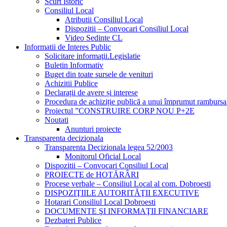
Scurt Istoric
Consiliul Local
Atributii Consiliul Local
Dispozitii – Convocari Consiliul Local
Video Sedinte CL
Informatii de Interes Public
Solicitare informaţii.Legislatie
Buletin Informativ
Buget din toate sursele de venituri
Achizitii Publice
Declarații de avere și interese
Procedura de achiziție publică a unui împrumut rambursa
Proiectul ”CONSTRUIRE CORP NOU P+2E
Noutati
Anunturi proiecte
Transparenta decizionala
Transparenta Decizionala legea 52/2003
Monitorul Oficial Local
Dispozitii – Convocari Consiliul Local
PROIECTE de HOTĂRÂRI
Procese verbale – Consiliul Local al com. Dobroesti
DISPOZIŢIILE AUTORITĂŢII EXECUTIVE
Hotarari Consiliul Local Dobroesti
DOCUMENTE ŞI INFORMAŢII FINANCIARE
Dezbateri Publice