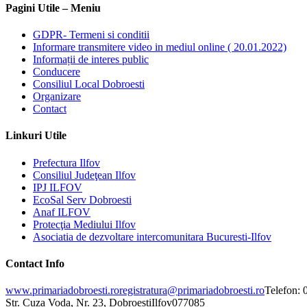
Pagini Utile – Meniu
GDPR- Termeni si conditii
Informare transmitere video in mediul online ( 20.01.2022)
Informații de interes public
Conducere
Consiliul Local Dobroesti
Organizare
Contact
Linkuri Utile
Prefectura Ilfov
Consiliul Judeţean Ilfov
IPJ ILFOV
EcoSal Serv Dobroesti
Anaf ILFOV
Protecţia Mediului Ilfov
Asociatia de dezvoltare intercomunitara Bucuresti-Ilfov
Contact Info
www.primariadobroesti.ro
registratura@primariadobroesti.ro
Telefon:
Str. Cuza Voda, Nr. 23, Dobroesti
Ilfov
077085