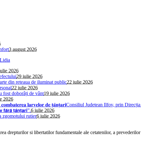
6
nfort
3 august 2026
iulie 2026
efectului
29 iulie 2026
parte din reteaua de iluminat public
22 iulie 2026
rsonal
22 iulie 2026
au fost doborâți de vânt
19 iulie 2026
ie 2026
𝐢𝐧𝐬𝐞𝐜𝐭̦𝐢𝐞 𝐩𝐞𝐧𝐭𝐫𝐮 𝐜𝐨𝐦𝐛𝐚𝐭𝐞𝐫𝐞𝐚 𝐥𝐚𝐫𝐯𝐞𝐥𝐨𝐫 𝐝𝐞 𝐭̦𝐚̂𝐧𝐭̦𝐚𝐫𝐢Consiliul 
̆ 𝘁̦𝗮̂𝗻𝘁̦𝗮𝗿𝗶”.
6 iulie 2026
a zgomotului rutier
6 iulie 2026
a drepturilor si libertatilor fundamentale ale cetatenilor, a prevederilor 