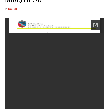
MIRIȘTILOR
In
Noutati