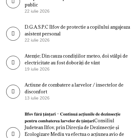
public
22 iulie 2026
D.G.A.S.P.C Ilfov de protectie a copilului angajeaza
asistent personal
22 iulie 2026
Atenție; Din cauza condițiilor meteo, doi stâlpi de
electricitate au fost doborâți de vânt
19 iulie 2026
Actiune de combatere a larvelor / insectelor de
disconfort
13 iulie 2026
𝐈𝐥𝐟𝐨𝐯 𝐟𝐚̆𝐫𝐚̆ 𝐭̦𝐚̂𝐧𝐭̦𝐚𝐫𝐢 – 𝐂𝐨𝐧𝐭𝐢𝐧𝐮𝐚̆ 𝐚𝐜𝐭̦𝐢𝐮𝐧𝐢𝐥𝐞 𝐝𝐞 𝐝𝐞𝐳𝐢𝐧𝐬𝐞𝐜𝐭̦𝐢𝐞
𝐩𝐞𝐧𝐭𝐫𝐮 𝐜𝐨𝐦𝐛𝐚𝐭𝐞𝐫𝐞𝐚 𝐥𝐚𝐫𝐯𝐞𝐥𝐨𝐫 𝐝𝐞 𝐭̦𝐚̂𝐧𝐭̦𝐚𝐫𝐢Consiliul
Judetean Ilfov, prin Direcția de Dezinsecție și
Ecologizare Mediu va efectua o acțiunea avio de