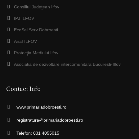
Consiliul Judeţean Ilfov
IPJ ILFOV
EcoSal Serv Dobroesti
Anaf ILFOV
Protecţia Mediului Ilfov
Asociatia de dezvoltare intercomunitara Bucuresti-Ilfov
Contact Info
www.primariadobroesti.ro
registratura@primariadobroesti.ro
Telefon: 031 4055015