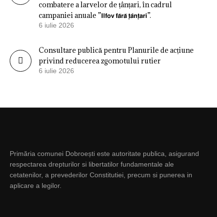
combatere a larvelor de țânțari, în cadrul
campaniei anuale ”𝗜𝗹𝗳𝗼𝘃 𝗳𝗮̆𝗿𝗮̆ 𝘁̦𝗮̂𝗻𝘁̦𝗮𝗿𝗶”.
6 iulie 2026
Consultare publică pentru Planurile de acțiune
privind reducerea zgomotului rutier
6 iulie 2026
Primăria comunei Dobroești este autoritate publica, asigurand
respectarea drepturilor si libertatilor fundamentale ale
cetatenilor, a prevederilor Constitutiei, precum si punerea in
aplicare a legilor.