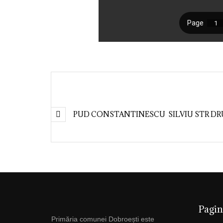
PUD CONSTANTINESCU SILVIU STR DR
Pagin
Primăria comunei Dobroești este