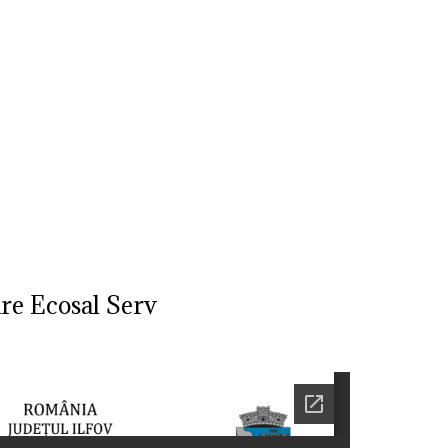
Str. Cuza Voda, Nr. 23
,
Dobroesti, Ilfov,
Cod Postal: 077085
,
0
ublic
Transparenta decizionala
Integritatea 
are Ecosal Serv