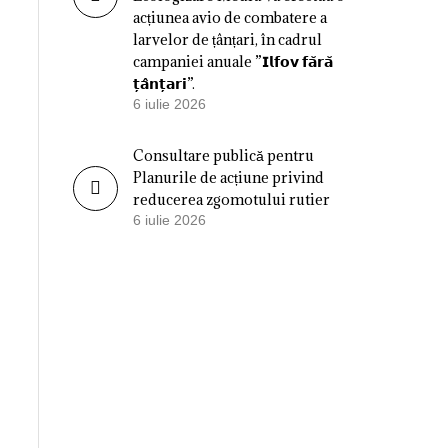
acțiunea avio de combatere a
larvelor de țânțari, în cadrul
campaniei anuale ”𝗜𝗹𝗳𝗼𝘃 𝗳𝗮̆𝗿𝗮̆
𝘁̦𝗮̂𝗻𝘁̦𝗮𝗿𝗶”.
6 iulie 2026
Consultare publică pentru
Planurile de acțiune privind
reducerea zgomotului rutier
6 iulie 2026