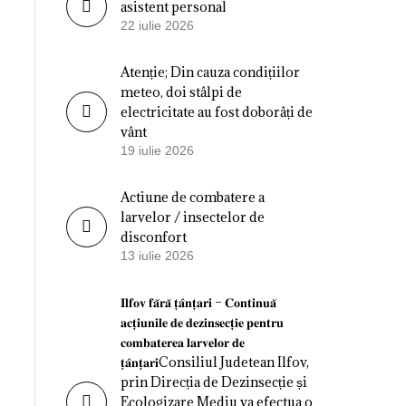
asistent personal
22 iulie 2026
Atenție; Din cauza condițiilor
meteo, doi stâlpi de
electricitate au fost doborâți de
vânt
19 iulie 2026
Actiune de combatere a
larvelor / insectelor de
disconfort
13 iulie 2026
𝐈𝐥𝐟𝐨𝐯 𝐟𝐚̆𝐫𝐚̆ 𝐭̦𝐚̂𝐧𝐭̦𝐚𝐫𝐢 – 𝐂𝐨𝐧𝐭𝐢𝐧𝐮𝐚̆
𝐚𝐜𝐭̦𝐢𝐮𝐧𝐢𝐥𝐞 𝐝𝐞 𝐝𝐞𝐳𝐢𝐧𝐬𝐞𝐜𝐭̦𝐢𝐞 𝐩𝐞𝐧𝐭𝐫𝐮
𝐜𝐨𝐦𝐛𝐚𝐭𝐞𝐫𝐞𝐚 𝐥𝐚𝐫𝐯𝐞𝐥𝐨𝐫 𝐝𝐞
𝐭̦𝐚̂𝐧𝐭̦𝐚𝐫𝐢Consiliul Judetean Ilfov,
prin Direcția de Dezinsecție și
Ecologizare Mediu va efectua o