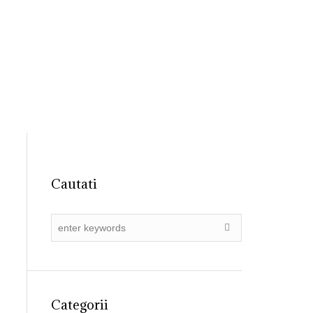
31 4055015
registratura@ primariadobroesti.ro
Institutionala
Contact
Cautati
Categorii