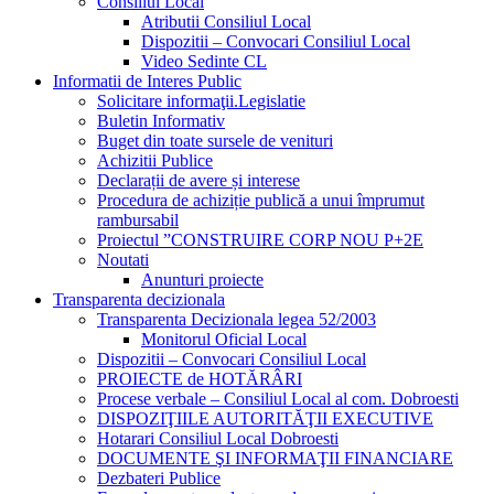
Consiliul Local
Atributii Consiliul Local
Dispozitii – Convocari Consiliul Local
Video Sedinte CL
Informatii de Interes Public
Solicitare informaţii.Legislatie
Buletin Informativ
Buget din toate sursele de venituri
Achizitii Publice
Declarații de avere și interese
Procedura de achiziție publică a unui împrumut
rambursabil
Proiectul ”CONSTRUIRE CORP NOU P+2E
Noutati
Anunturi proiecte
Transparenta decizionala
Transparenta Decizionala legea 52/2003
Monitorul Oficial Local
Dispozitii – Convocari Consiliul Local
PROIECTE de HOTĂRÂRI
Procese verbale – Consiliul Local al com. Dobroesti
DISPOZIŢIILE AUTORITĂŢII EXECUTIVE
Hotarari Consiliul Local Dobroesti
DOCUMENTE ŞI INFORMAŢII FINANCIARE
Dezbateri Publice