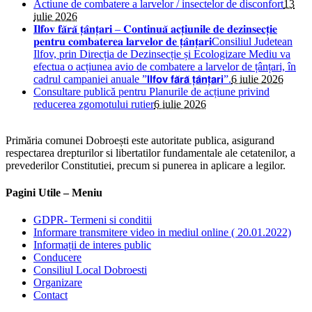
Actiune de combatere a larvelor / insectelor de disconfort
13
iulie 2026
𝐈𝐥𝐟𝐨𝐯 𝐟𝐚̆𝐫𝐚̆ 𝐭̦𝐚̂𝐧𝐭̦𝐚𝐫𝐢 – 𝐂𝐨𝐧𝐭𝐢𝐧𝐮𝐚̆ 𝐚𝐜𝐭̦𝐢𝐮𝐧𝐢𝐥𝐞 𝐝𝐞 𝐝𝐞𝐳𝐢𝐧𝐬𝐞𝐜𝐭̦𝐢𝐞
𝐩𝐞𝐧𝐭𝐫𝐮 𝐜𝐨𝐦𝐛𝐚𝐭𝐞𝐫𝐞𝐚 𝐥𝐚𝐫𝐯𝐞𝐥𝐨𝐫 𝐝𝐞 𝐭̦𝐚̂𝐧𝐭̦𝐚𝐫𝐢Consiliul Judetean
Ilfov, prin Direcția de Dezinsecție și Ecologizare Mediu va
efectua o acțiunea avio de combatere a larvelor de țânțari, în
cadrul campaniei anuale ”𝗜𝗹𝗳𝗼𝘃 𝗳𝗮̆𝗿𝗮̆ 𝘁̦𝗮̂𝗻𝘁̦𝗮𝗿𝗶”.
6 iulie 2026
Consultare publică pentru Planurile de acțiune privind
reducerea zgomotului rutier
6 iulie 2026
Primăria comunei Dobroești este autoritate publica, asigurand
respectarea drepturilor si libertatilor fundamentale ale cetatenilor, a
prevederilor Constitutiei, precum si punerea in aplicare a legilor.
Pagini Utile – Meniu
GDPR- Termeni si conditii
Informare transmitere video in mediul online ( 20.01.2022)
Informații de interes public
Conducere
Consiliul Local Dobroesti
Organizare
Contact