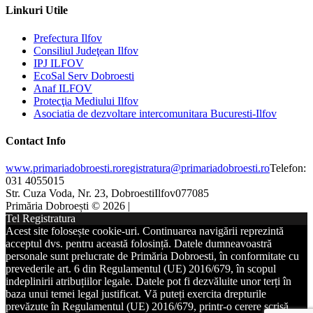
Linkuri Utile
Prefectura Ilfov
Consiliul Judeţean Ilfov
IPJ ILFOV
EcoSal Serv Dobroesti
Anaf ILFOV
Protecţia Mediului Ilfov
Asociatia de dezvoltare intercomunitara Bucuresti-Ilfov
Contact Info
www.primariadobroesti.ro
registratura@primariadobroesti.ro
Telefon:
031 4055015
Str. Cuza Voda, Nr. 23, Dobroesti
Ilfov
077085
Primăria Dobroești © 2026 |
Tel Registratura
Acest site folosește cookie-uri. Continuarea navigării reprezintă
acceptul dvs. pentru această folosință. Datele dumneavoastră
personale sunt prelucrate de Primăria Dobroesti, în conformitate cu
prevederile art. 6 din Regulamentul (UE) 2016/679, în scopul
indeplinirii atribuțiilor legale. Datele pot fi dezvăluite unor terți în
baza unui temei legal justificat. Vă puteți exercita drepturile
prevăzute în Regulamentul (UE) 2016/679, printr-o cerere scrisă,