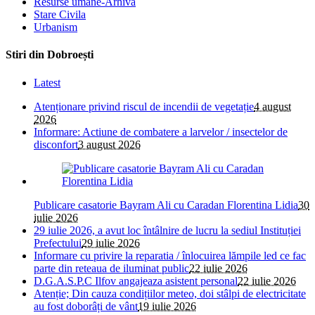
Resurse umane-Arhiva
Stare Civila
Urbanism
Stiri din Dobroești
Latest
Atenționare privind riscul de incendii de vegetație
4 august
2026
Informare: Actiune de combatere a larvelor / insectelor de
disconfort
3 august 2026
Publicare casatorie Bayram Ali cu Caradan Florentina Lidia
30
iulie 2026
29 iulie 2026, a avut loc întâlnire de lucru la sediul Instituției
Prefectului
29 iulie 2026
Informare cu privire la reparatia / înlocuirea lămpile led ce fac
parte din reteaua de iluminat public
22 iulie 2026
D.G.A.S.P.C Ilfov angajeaza asistent personal
22 iulie 2026
Atenție; Din cauza condițiilor meteo, doi stâlpi de electricitate
au fost doborâți de vânt
19 iulie 2026