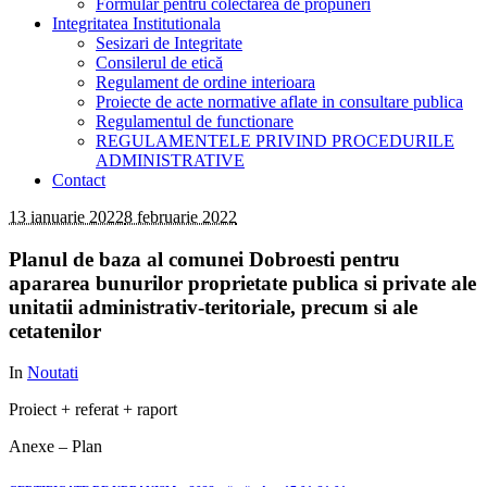
Formular pentru colectarea de propuneri
Integritatea Institutionala
Sesizari de Integritate
Consilerul de etică
Regulament de ordine interioara
Proiecte de acte normative aflate in consultare publica
Regulamentul de functionare
REGULAMENTELE PRIVIND PROCEDURILE
ADMINISTRATIVE
Contact
13 ianuarie 2022
8 februarie 2022
Planul de baza al comunei Dobroesti pentru
apararea bunurilor proprietate publica si private ale
unitatii administrativ-teritoriale, precum si ale
cetatenilor
In
Noutati
Proiect + referat + raport
Anexe – Plan