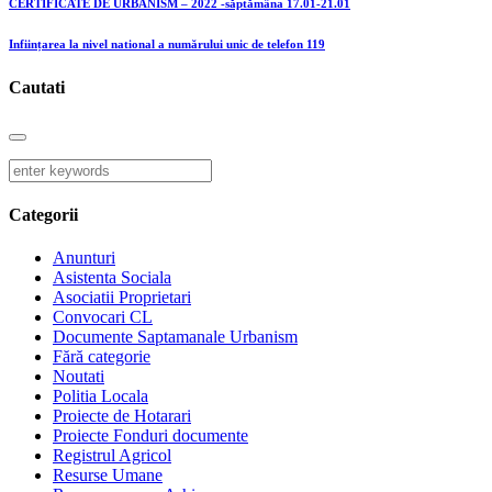
CERTIFICATE DE URBANISM – 2022 -săptămâna 17.01-21.01
Inființarea la nivel national a numărului unic de telefon 119
Cautati
Categorii
Anunturi
Asistenta Sociala
Asociatii Proprietari
Convocari CL
Documente Saptamanale Urbanism
Fără categorie
Noutati
Politia Locala
Proiecte de Hotarari
Proiecte Fonduri documente
Registrul Agricol
Resurse Umane