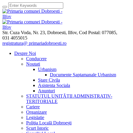
Str. Cuza Voda, Nr. 23
,
Dobroesti, Ilfov,
Cod Postal: 077085
,
031 4055015
registratura@ primariadobroesti.ro
Despre Noi
Conducere
Noutati
Urbanism
Documente Saptamanale Urbanism
Stare Civila
Asistenta Sociala
Anunturi
STATUTUL UNITĂŢII ADMINISTRATIV-
TERITORIALE
Cariere
Organizare
Legislatie
Poliţia Locală Dobroești
Scurt Istoric