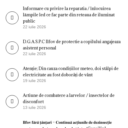
Informare cu privire la reparatia / înlocuirea
lămpile led ce fac parte din reteaua de iluminat
public
22 iulie 2026
D.G.A.S.P.C Ilfov de protectie a copilului angajeaza
asistent personal
22 iulie 2026
Atenție; Din cauza condițiilor meteo, doi stâlpi de
electricitate au fost doborâți de vânt
19 iulie 2026
Actiune de combatere a larvelor / insectelor de
disconfort
13 iulie 2026
𝐈𝐥𝐟𝐨𝐯 𝐟𝐚̆𝐫𝐚̆ 𝐭̦𝐚̂𝐧𝐭̦𝐚𝐫𝐢 – 𝐂𝐨𝐧𝐭𝐢𝐧𝐮𝐚̆ 𝐚𝐜𝐭̦𝐢𝐮𝐧𝐢𝐥𝐞 𝐝𝐞 𝐝𝐞𝐳𝐢𝐧𝐬𝐞𝐜𝐭̦𝐢𝐞