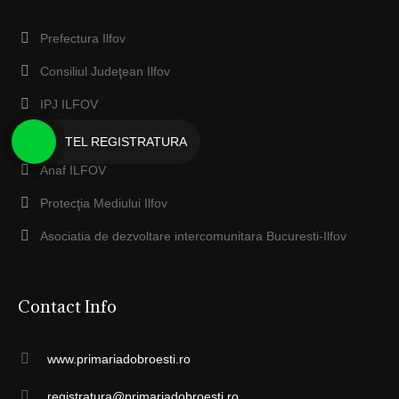
Prefectura Ilfov
Consiliul Judeţean Ilfov
IPJ ILFOV
EcoSal Serv Dobroesti
TEL REGISTRATURA
Anaf ILFOV
Protecţia Mediului Ilfov
Asociatia de dezvoltare intercomunitara Bucuresti-Ilfov
Contact Info
www.primariadobroesti.ro
registratura@primariadobroesti.ro