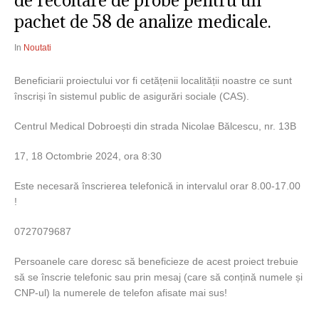
de recoltare de probe pentru un
pachet de 58 de analize medicale.
In
Noutati
Beneficiarii proiectului vor fi cetățenii localității noastre ce sunt
înscriși în sistemul public de asigurări sociale (CAS).
Centrul Medical Dobroești din strada Nicolae Bălcescu, nr. 13B
17, 18 Octombrie 2024, ora 8:30
Este necesară înscrierea telefonică in intervalul orar 8.00-17.00
!
0727079687
Persoanele care doresc să beneficieze de acest proiect trebuie
să se înscrie telefonic sau prin mesaj (care să conțină numele și
CNP-ul) la numerele de telefon afisate mai sus!