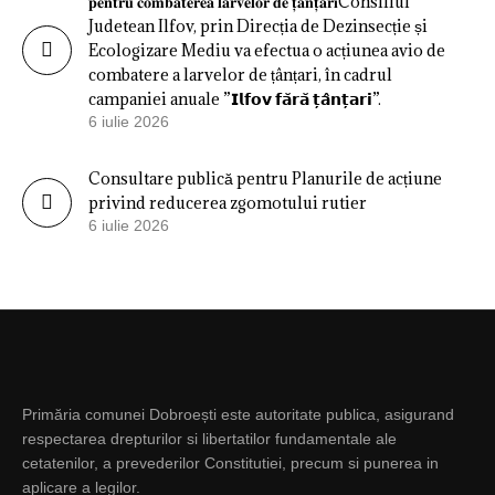
𝐩𝐞𝐧𝐭𝐫𝐮 𝐜𝐨𝐦𝐛𝐚𝐭𝐞𝐫𝐞𝐚 𝐥𝐚𝐫𝐯𝐞𝐥𝐨𝐫 𝐝𝐞 𝐭̦𝐚̂𝐧𝐭̦𝐚𝐫𝐢Consiliul
Judetean Ilfov, prin Direcția de Dezinsecție și
Ecologizare Mediu va efectua o acțiunea avio de
combatere a larvelor de țânțari, în cadrul
campaniei anuale ”𝗜𝗹𝗳𝗼𝘃 𝗳𝗮̆𝗿𝗮̆ 𝘁̦𝗮̂𝗻𝘁̦𝗮𝗿𝗶”.
6 iulie 2026
Consultare publică pentru Planurile de acțiune
privind reducerea zgomotului rutier
6 iulie 2026
Primăria comunei Dobroești este autoritate publica, asigurand
respectarea drepturilor si libertatilor fundamentale ale
cetatenilor, a prevederilor Constitutiei, precum si punerea in
aplicare a legilor.