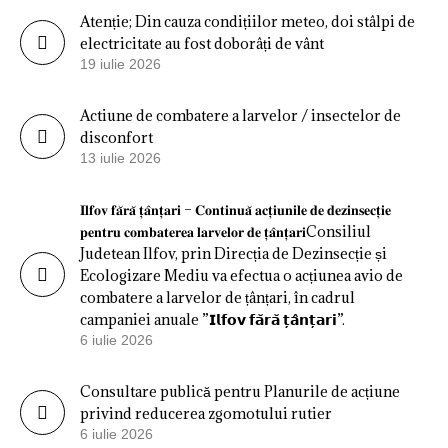
Atenție; Din cauza condițiilor meteo, doi stâlpi de
electricitate au fost doborâți de vânt
19 iulie 2026
Actiune de combatere a larvelor / insectelor de
disconfort
13 iulie 2026
𝐈𝐥𝐟𝐨𝐯 𝐟𝐚̆𝐫𝐚̆ 𝐭̦𝐚̂𝐧𝐭̦𝐚𝐫𝐢 – 𝐂𝐨𝐧𝐭𝐢𝐧𝐮𝐚̆ 𝐚𝐜𝐭̦𝐢𝐮𝐧𝐢𝐥𝐞 𝐝𝐞 𝐝𝐞𝐳𝐢𝐧𝐬𝐞𝐜𝐭̦𝐢𝐞
𝐩𝐞𝐧𝐭𝐫𝐮 𝐜𝐨𝐦𝐛𝐚𝐭𝐞𝐫𝐞𝐚 𝐥𝐚𝐫𝐯𝐞𝐥𝐨𝐫 𝐝𝐞 𝐭̦𝐚̂𝐧𝐭̦𝐚𝐫𝐢Consiliul
Judetean Ilfov, prin Direcția de Dezinsecție și
Ecologizare Mediu va efectua o acțiunea avio de
combatere a larvelor de țânțari, în cadrul
campaniei anuale ”𝗜𝗹𝗳𝗼𝘃 𝗳𝗮̆𝗿𝗮̆ 𝘁̦𝗮̂𝗻𝘁̦𝗮𝗿𝗶”.
6 iulie 2026
Consultare publică pentru Planurile de acțiune
privind reducerea zgomotului rutier
6 iulie 2026