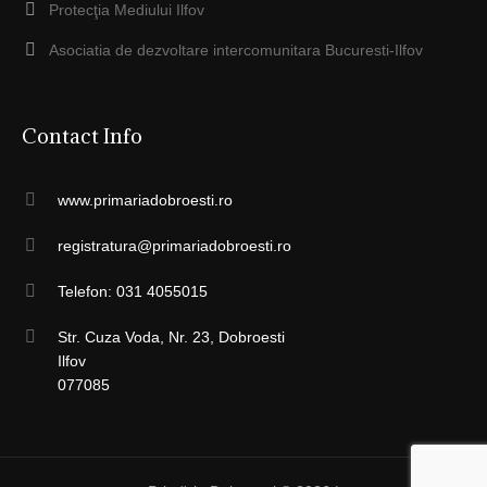
Protecţia Mediului Ilfov
Asociatia de dezvoltare intercomunitara Bucuresti-Ilfov
Contact Info
www.primariadobroesti.ro
registratura@primariadobroesti.ro
Telefon: 031 4055015
Str. Cuza Voda, Nr. 23, Dobroesti
Ilfov
077085