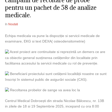
campanii de recoltare de probe
pentru un pachet de 58 de analize
medicale.
In
Noutati
Echipa medicala va pune la
dispoziție si servicii medicale de
examinare, EKG si text DEXA( osteodensitometrie)
Acest proiect are continuitate si reprezintă un demers ce are
ca obiectiv general susținerea cetățenilor din localitate prin
facilitarea accesului la servicii medicale cu rol de prevenție.
Beneficiarii proiectului sunt cetățenii localității noastre ce sunt
înscriși în sistemul public de asigurări sociale (CAS).
Recoltarea probelor de sange va avea loc la
Centrul Medical Dobroești din strada Nicolae Bălcescu, nr. 13B
in zilele de 18 si 19 Septembrie 2025, incepand cu ora 8:00