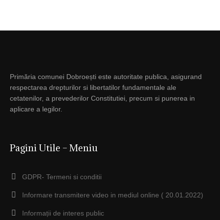
Primăria comunei Dobroești este autoritate publica, asigurand
respectarea drepturilor si libertatilor fundamentale ale
cetatenilor, a prevederilor Constitutiei, precum si punerea in
aplicare a legilor.
Pagini Utile – Meniu
GDPR- Termeni si conditii
Informare transmitere video in mediul online ( 20.01.2022)
Informații de interes public