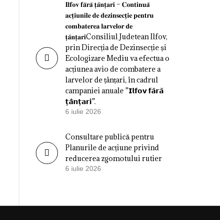
𝐈𝐥𝐟𝐨𝐯 𝐟𝐚̆𝐫𝐚̆ 𝐭̦𝐚̂𝐧𝐭̦𝐚𝐫𝐢 – 𝐂𝐨𝐧𝐭𝐢𝐧𝐮𝐚̆
𝐚𝐜𝐭̦𝐢𝐮𝐧𝐢𝐥𝐞 𝐝𝐞 𝐝𝐞𝐳𝐢𝐧𝐬𝐞𝐜𝐭̦𝐢𝐞 𝐩𝐞𝐧𝐭𝐫𝐮
𝐜𝐨𝐦𝐛𝐚𝐭𝐞𝐫𝐞𝐚 𝐥𝐚𝐫𝐯𝐞𝐥𝐨𝐫 𝐝𝐞
𝐭̦𝐚̂𝐧𝐭̦𝐚𝐫𝐢Consiliul Judetean Ilfov,
prin Direcția de Dezinsecție și
Ecologizare Mediu va efectua o
acțiunea avio de combatere a
larvelor de țânțari, în cadrul
campaniei anuale ”𝗜𝗹𝗳𝗼𝘃 𝗳𝗮̆𝗿𝗮̆
𝘁̦𝗮̂𝗻𝘁̦𝗮𝗿𝗶”.
6 iulie 2026
Consultare publică pentru
Planurile de acțiune privind
reducerea zgomotului rutier
6 iulie 2026