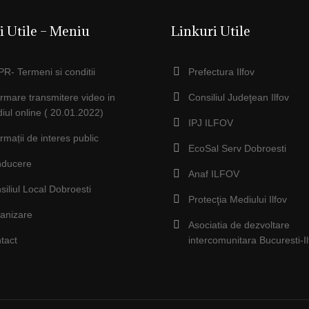
i Utile – Meniu
Linkuri Utile
R- Termeni si conditii
Prefectura Ilfov
ormare transmitere video in
Consiliul Judeţean Ilfov
iul online ( 20.01.2022)
IPJ ILFOV
ormații de interes public
EcoSal Serv Dobroesti
ducere
Anaf ILFOV
siliul Local Dobroesti
Protecţia Mediului Ilfov
anizare
Asociatia de dezvoltare
tact
intercomunitara Bucuresti-Il