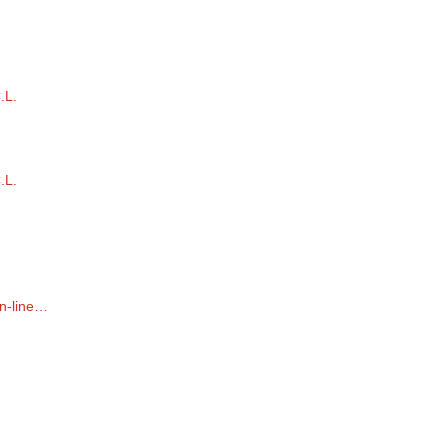
.L.
.L.
on-line…