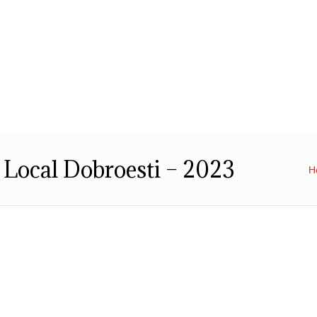
Str. Cuza Voda, Nr. 23
,
Dobroesti, Ilfov,
Cod Postal: 077085
,
0
ublic
Transparenta decizionala
Integritatea 
l Local Dobroesti – 2023
H