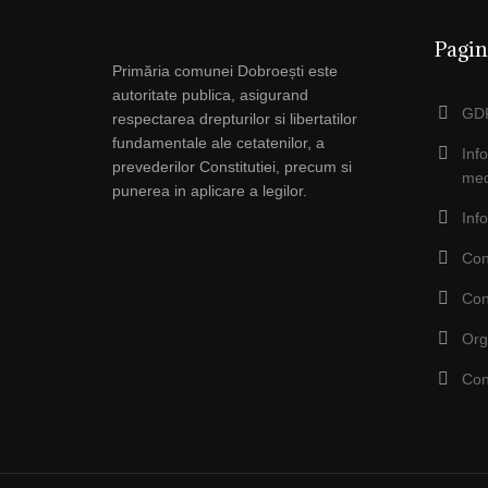
Pagin
Primăria comunei Dobroești este
autoritate publica, asigurand
GDP
respectarea drepturilor si libertatilor
fundamentale ale cetatenilor, a
Inf
prevederilor Constitutiei, precum si
med
punerea in aplicare a legilor.
Inf
Con
Con
Org
Con