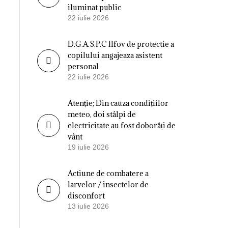
iluminat public
22 iulie 2026
D.G.A.S.P.C Ilfov de protectie a
copilului angajeaza asistent
personal
22 iulie 2026
Atenție; Din cauza condițiilor
meteo, doi stâlpi de
electricitate au fost doborâți de
vânt
19 iulie 2026
Actiune de combatere a
larvelor / insectelor de
disconfort
13 iulie 2026