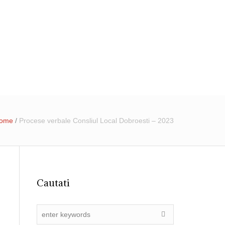
31 4055015
registratura@ primariadobroesti.ro
Institutionala
Contact
ome
/
Procese verbale Consliul Local Dobroesti – 2023
Cautati