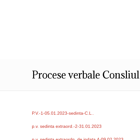
Despre Noi
Informatii de Interes P
Procese verbale Consliu
P.V.-1-05.01.2023-sedinta-C.L..
p.v. sedinta extraord.-2-31.01.2023
p.v. sedinta extraordn. de indata 4-09.02.2023