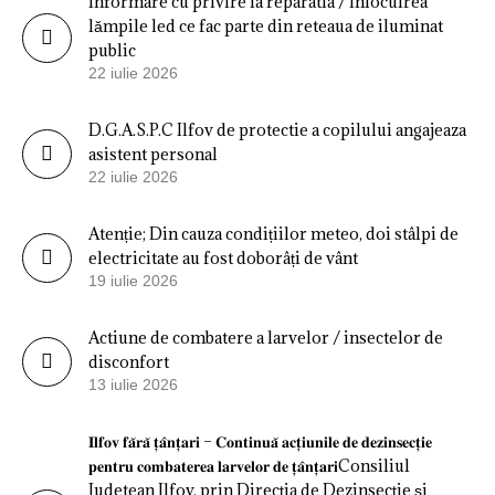
Informare cu privire la reparatia / înlocuirea
lămpile led ce fac parte din reteaua de iluminat
public
22 iulie 2026
D.G.A.S.P.C Ilfov de protectie a copilului angajeaza
asistent personal
22 iulie 2026
Atenție; Din cauza condițiilor meteo, doi stâlpi de
electricitate au fost doborâți de vânt
19 iulie 2026
Actiune de combatere a larvelor / insectelor de
disconfort
13 iulie 2026
𝐈𝐥𝐟𝐨𝐯 𝐟𝐚̆𝐫𝐚̆ 𝐭̦𝐚̂𝐧𝐭̦𝐚𝐫𝐢 – 𝐂𝐨𝐧𝐭𝐢𝐧𝐮𝐚̆ 𝐚𝐜𝐭̦𝐢𝐮𝐧𝐢𝐥𝐞 𝐝𝐞 𝐝𝐞𝐳𝐢𝐧𝐬𝐞𝐜𝐭̦𝐢𝐞
𝐩𝐞𝐧𝐭𝐫𝐮 𝐜𝐨𝐦𝐛𝐚𝐭𝐞𝐫𝐞𝐚 𝐥𝐚𝐫𝐯𝐞𝐥𝐨𝐫 𝐝𝐞 𝐭̦𝐚̂𝐧𝐭̦𝐚𝐫𝐢Consiliul
Judetean Ilfov, prin Direcția de Dezinsecție și