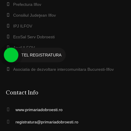
Prefectura Ilfov
Consiliul Judeţean Ilfov
IPJ ILFOV
EcoSal Serv Dobroesti
Anaf ILFOV
TEL REGISTRATURA
Protecţia Mediului Ilfov
Asociatia de dezvoltare intercomunitara Bucuresti-Ilfov
Contact Info
www.primariadobroesti.ro
registratura@primariadobroesti.ro