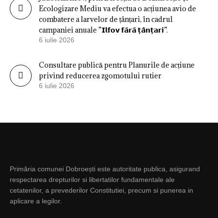
Ecologizare Mediu va efectua o acțiunea avio de
combatere a larvelor de țânțari, în cadrul
campaniei anuale ”𝗜𝗹𝗳𝗼𝘃 𝗳𝗮̆𝗿𝗮̆ 𝘁̦𝗮̂𝗻𝘁̦𝗮𝗿𝗶”.
6 iulie 2026
Consultare publică pentru Planurile de acțiune
privind reducerea zgomotului rutier
6 iulie 2026
Primăria comunei Dobroești este autoritate publica, asigurand
respectarea drepturilor si libertatilor fundamentale ale
cetatenilor, a prevederilor Constitutiei, precum si punerea in
aplicare a legilor.