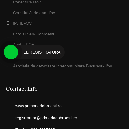
Prefectura Ilfov
Consiliul Judeţean Ilfov
IPJ ILFOV
EcoSal Serv Dobroesti
Anaf ILFOV
TEL REGISTRATURA
Protecţia Mediului Ilfov
Asociatia de dezvoltare intercomunitara Bucuresti-Ilfov
Contact Info
www.primariadobroesti.ro
registratura@primariadobroesti.ro