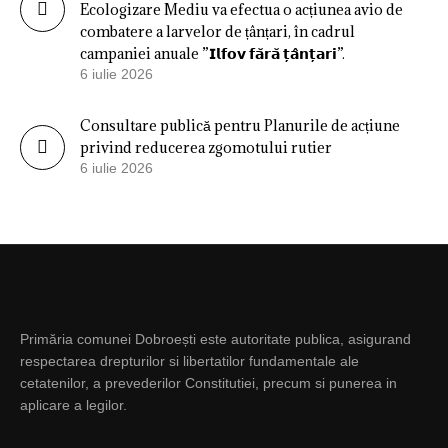
Ecologizare Mediu va efectua o acțiunea avio de
combatere a larvelor de țânțari, în cadrul
campaniei anuale ”𝗜𝗹𝗳𝗼𝘃 𝗳𝗮̆𝗿𝗮̆ 𝘁̦𝗮̂𝗻𝘁̦𝗮𝗿𝗶”.
6 iulie 2026
Consultare publică pentru Planurile de acțiune
privind reducerea zgomotului rutier
6 iulie 2026
Primăria comunei Dobroești este autoritate publica, asigurand
respectarea drepturilor si libertatilor fundamentale ale
cetatenilor, a prevederilor Constitutiei, precum si punerea in
aplicare a legilor.