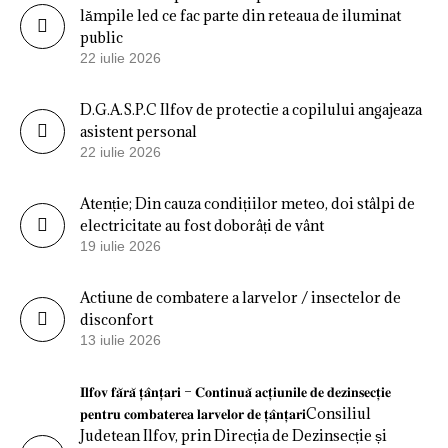
lămpile led ce fac parte din reteaua de iluminat
public
22 iulie 2026
D.G.A.S.P.C Ilfov de protectie a copilului angajeaza
asistent personal
22 iulie 2026
Atenție; Din cauza condițiilor meteo, doi stâlpi de
electricitate au fost doborâți de vânt
19 iulie 2026
Actiune de combatere a larvelor / insectelor de
disconfort
13 iulie 2026
𝐈𝐥𝐟𝐨𝐯 𝐟𝐚̆𝐫𝐚̆ 𝐭̦𝐚̂𝐧𝐭̦𝐚𝐫𝐢 – 𝐂𝐨𝐧𝐭𝐢𝐧𝐮𝐚̆ 𝐚𝐜𝐭̦𝐢𝐮𝐧𝐢𝐥𝐞 𝐝𝐞 𝐝𝐞𝐳𝐢𝐧𝐬𝐞𝐜𝐭̦𝐢𝐞
𝐩𝐞𝐧𝐭𝐫𝐮 𝐜𝐨𝐦𝐛𝐚𝐭𝐞𝐫𝐞𝐚 𝐥𝐚𝐫𝐯𝐞𝐥𝐨𝐫 𝐝𝐞 𝐭̦𝐚̂𝐧𝐭̦𝐚𝐫𝐢Consiliul
Judetean Ilfov, prin Direcția de Dezinsecție și