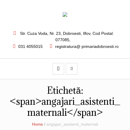
Str. Cuza Voda, Nr. 23
,
Dobroesti, Ilfov,
Cod Postal:
077085
,
031 4055015
registratura@ primariadobroesti.ro
Etichetă:
<span>angajari_asistenti_
maternali</span>
Home
/
angajari_asistenti_maternali