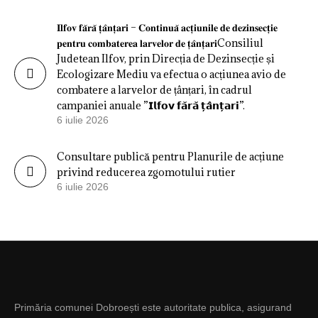
𝐈𝐥𝐟𝐨𝐯 𝐟𝐚̆𝐫𝐚̆ 𝐭̦𝐚̂𝐧𝐭̦𝐚𝐫𝐢 – 𝐂𝐨𝐧𝐭𝐢𝐧𝐮𝐚̆ 𝐚𝐜𝐭̦𝐢𝐮𝐧𝐢𝐥𝐞 𝐝𝐞 𝐝𝐞𝐳𝐢𝐧𝐬𝐞𝐜𝐭̦𝐢𝐞
𝐩𝐞𝐧𝐭𝐫𝐮 𝐜𝐨𝐦𝐛𝐚𝐭𝐞𝐫𝐞𝐚 𝐥𝐚𝐫𝐯𝐞𝐥𝐨𝐫 𝐝𝐞 𝐭̦𝐚̂𝐧𝐭̦𝐚𝐫𝐢Consiliul
Judetean Ilfov, prin Direcția de Dezinsecție și
Ecologizare Mediu va efectua o acțiunea avio de
combatere a larvelor de țânțari, în cadrul
campaniei anuale ”𝗜𝗹𝗳𝗼𝘃 𝗳𝗮̆𝗿𝗮̆ 𝘁̦𝗮̂𝗻𝘁̦𝗮𝗿𝗶”.
6 iulie 2026
Consultare publică pentru Planurile de acțiune
privind reducerea zgomotului rutier
6 iulie 2026
Primăria comunei Dobroești este autoritate publica, asigurand