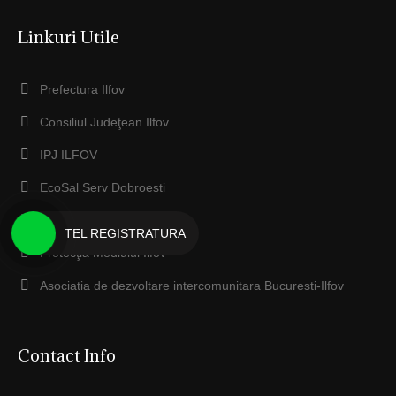
Linkuri Utile
Prefectura Ilfov
Consiliul Judeţean Ilfov
IPJ ILFOV
EcoSal Serv Dobroesti
Anaf ILFOV
TEL REGISTRATURA
Protecţia Mediului Ilfov
Asociatia de dezvoltare intercomunitara Bucuresti-Ilfov
Contact Info