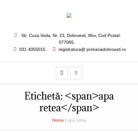
Str. Cuza Voda, Nr. 23
,
Dobroesti, Ilfov,
Cod Postal:
077085
,
031 4055015
registratura@ primariadobroesti.ro
Etichetă: <span>apa
retea</span>
Home
/
apa retea