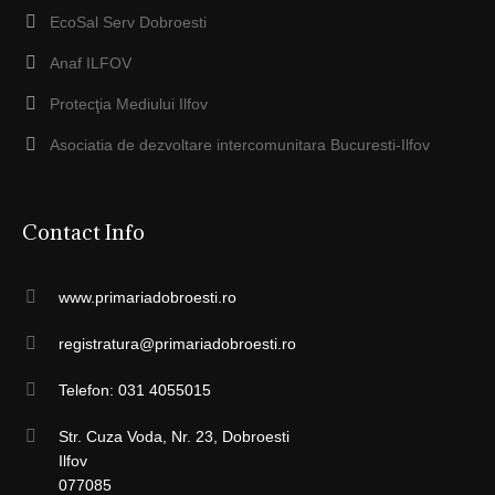
EcoSal Serv Dobroesti
Anaf ILFOV
Protecţia Mediului Ilfov
Asociatia de dezvoltare intercomunitara Bucuresti-Ilfov
Contact Info
www.primariadobroesti.ro
registratura@primariadobroesti.ro
Telefon: 031 4055015
Str. Cuza Voda, Nr. 23, Dobroesti
Ilfov
077085