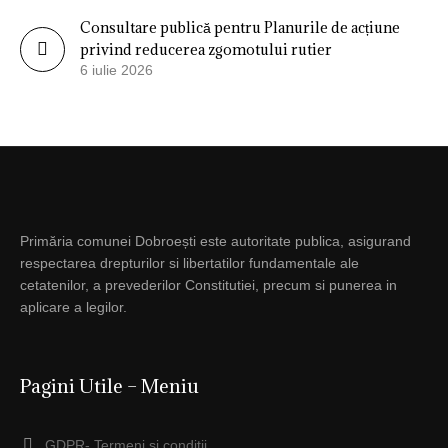
Consultare publică pentru Planurile de acțiune
privind reducerea zgomotului rutier
6 iulie 2026
Primăria comunei Dobroești este autoritate publica, asigurand
respectarea drepturilor si libertatilor fundamentale ale
cetatenilor, a prevederilor Constitutiei, precum si punerea in
aplicare a legilor.
Pagini Utile – Meniu
GDPR- Termeni si conditii