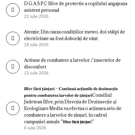
D.G.A.S.P.C Ilfov de protectie a copilului angajeaza
asistent personal
22 iulie 2026
Atenție; Din cauza condițiilor meteo, doi stâlpi de
electricitate au fost doborâți de vânt
19 iulie 2026
Actiune de combatere a larvelor / insectelor de
disconfort
13 iulie 2026
𝐈𝐥𝐟𝐨𝐯 𝐟𝐚̆𝐫𝐚̆ 𝐭̦𝐚̂𝐧𝐭̦𝐚𝐫𝐢 – 𝐂𝐨𝐧𝐭𝐢𝐧𝐮𝐚̆ 𝐚𝐜𝐭̦𝐢𝐮𝐧𝐢𝐥𝐞 𝐝𝐞 𝐝𝐞𝐳𝐢𝐧𝐬𝐞𝐜𝐭̦𝐢𝐞
𝐩𝐞𝐧𝐭𝐫𝐮 𝐜𝐨𝐦𝐛𝐚𝐭𝐞𝐫𝐞𝐚 𝐥𝐚𝐫𝐯𝐞𝐥𝐨𝐫 𝐝𝐞 𝐭̦𝐚̂𝐧𝐭̦𝐚𝐫𝐢Consiliul
Judetean Ilfov, prin Direcția de Dezinsecție și
Ecologizare Mediu va efectua o acțiunea avio de
combatere a larvelor de țânțari, în cadrul
campaniei anuale ”𝗜𝗹𝗳𝗼𝘃 𝗳𝗮̆𝗿𝗮̆ 𝘁̦𝗮̂𝗻𝘁̦𝗮𝗿𝗶”.
6 iulie 2026