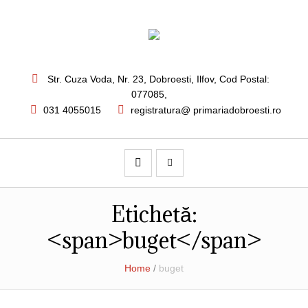
Str. Cuza Voda, Nr. 23
,
Dobroesti, Ilfov,
Cod Postal:
077085
,
031 4055015
registratura@ primariadobroesti.ro
Etichetă:
<span>buget</span>
Home
/
buget