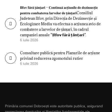
𝐈𝐥𝐟𝐨𝐯 𝐟𝐚̆𝐫𝐚̆ 𝐭̦𝐚̂𝐧𝐭̦𝐚𝐫𝐢 – 𝐂𝐨𝐧𝐭𝐢𝐧𝐮𝐚̆ 𝐚𝐜𝐭̦𝐢𝐮𝐧𝐢𝐥𝐞 𝐝𝐞 𝐝𝐞𝐳𝐢𝐧𝐬𝐞𝐜𝐭̦𝐢𝐞
𝐩𝐞𝐧𝐭𝐫𝐮 𝐜𝐨𝐦𝐛𝐚𝐭𝐞𝐫𝐞𝐚 𝐥𝐚𝐫𝐯𝐞𝐥𝐨𝐫 𝐝𝐞 𝐭̦𝐚̂𝐧𝐭̦𝐚𝐫𝐢Consiliul
Judetean Ilfov, prin Direcția de Dezinsecție și
Ecologizare Mediu va efectua o acțiunea avio de
combatere a larvelor de țânțari, în cadrul
campaniei anuale ”𝗜𝗹𝗳𝗼𝘃 𝗳𝗮̆𝗿𝗮̆ 𝘁̦𝗮̂𝗻𝘁̦𝗮𝗿𝗶”.
6 iulie 2026
Consultare publică pentru Planurile de acțiune
privind reducerea zgomotului rutier
6 iulie 2026
Primăria comunei Dobroești este autoritate publica, asigurand
respectarea drepturilor si libertatilor fundamentale ale