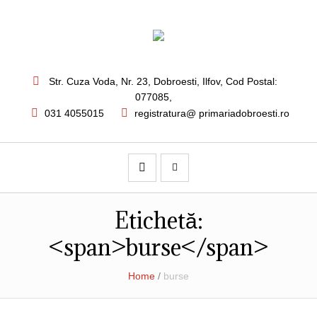
Str. Cuza Voda, Nr. 23
,
Dobroesti, Ilfov,
Cod Postal:
077085
,
031 4055015
registratura@ primariadobroesti.ro
Etichetă:
<span>burse</span>
Home
/
burse