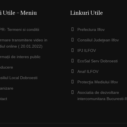
i Utile – Meniu
Linkuri Utile
R- Termeni si conditii
Prefectura Ilfov
ormare transmitere video in
Consiliul Judeţean Ilfov
iul online ( 20.01.2022)
IPJ ILFOV
ormații de interes public
EcoSal Serv Dobroesti
ducere
Anaf ILFOV
siliul Local Dobroesti
Protecţia Mediului Ilfov
anizare
Asociatia de dezvoltare
tact
intercomunitara Bucuresti-Il