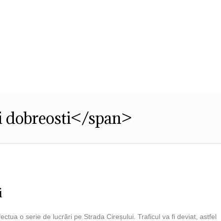
Str. Cuza Voda, Nr. 23
,
Dobroesti, Ilfov,
Cod Postal: 077085
,
0
ublic
Transparenta decizionala
Integritatea 
i dobreosti</span>
i
ctua o serie de lucrări pe Strada Cireșului. Traficul va fi deviat, astfel