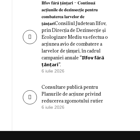
𝐈𝐥𝐟𝐨𝐯 𝐟𝐚̆𝐫𝐚̆ 𝐭̦𝐚̂𝐧𝐭̦𝐚𝐫𝐢 – 𝐂𝐨𝐧𝐭𝐢𝐧𝐮𝐚̆
𝐚𝐜𝐭̦𝐢𝐮𝐧𝐢𝐥𝐞 𝐝𝐞 𝐝𝐞𝐳𝐢𝐧𝐬𝐞𝐜𝐭̦𝐢𝐞 𝐩𝐞𝐧𝐭𝐫𝐮
𝐜𝐨𝐦𝐛𝐚𝐭𝐞𝐫𝐞𝐚 𝐥𝐚𝐫𝐯𝐞𝐥𝐨𝐫 𝐝𝐞
𝐭̦𝐚̂𝐧𝐭̦𝐚𝐫𝐢Consiliul Judetean Ilfov,
prin Direcția de Dezinsecție și
Ecologizare Mediu va efectua o
acțiunea avio de combatere a
larvelor de țânțari, în cadrul
campaniei anuale ”𝗜𝗹𝗳𝗼𝘃 𝗳𝗮̆𝗿𝗮̆
𝘁̦𝗮̂𝗻𝘁̦𝗮𝗿𝗶”.
6 iulie 2026
Consultare publică pentru
Planurile de acțiune privind
reducerea zgomotului rutier
6 iulie 2026