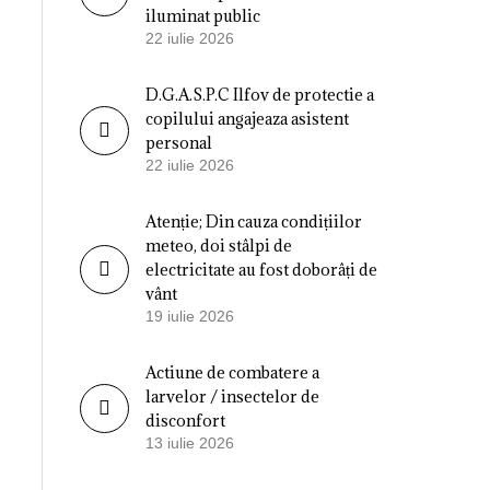
iluminat public
22 iulie 2026
D.G.A.S.P.C Ilfov de protectie a
copilului angajeaza asistent
personal
22 iulie 2026
Atenție; Din cauza condițiilor
meteo, doi stâlpi de
electricitate au fost doborâți de
vânt
19 iulie 2026
Actiune de combatere a
larvelor / insectelor de
disconfort
13 iulie 2026