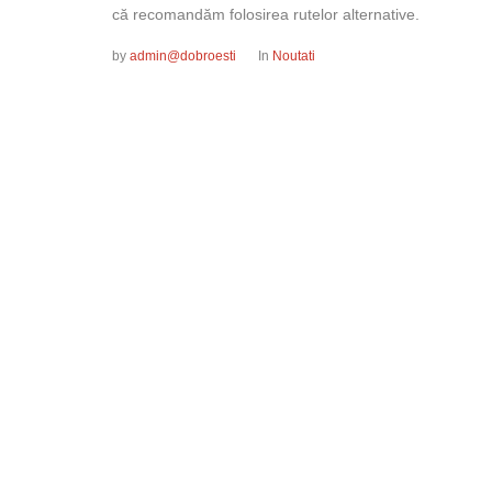
că recomandăm folosirea rutelor alternative.
by
admin@dobroesti
In
Noutati