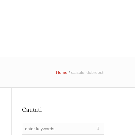
31 4055015
registratura@ primariadobroesti.ro
Institutionala
Contact
Home
/
caisului dobreosti
Cautati