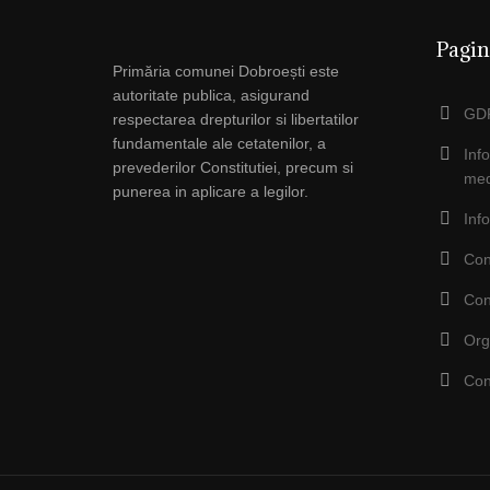
Pagin
Primăria comunei Dobroești este
autoritate publica, asigurand
GDP
respectarea drepturilor si libertatilor
fundamentale ale cetatenilor, a
Inf
prevederilor Constitutiei, precum si
med
punerea in aplicare a legilor.
Inf
Con
Con
Org
Con