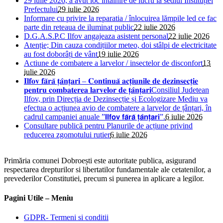
29 iulie 2026, a avut loc întâlnire de lucru la sediul Instituției
Prefectului
29 iulie 2026
Informare cu privire la reparatia / înlocuirea lămpile led ce fac
parte din reteaua de iluminat public
22 iulie 2026
D.G.A.S.P.C Ilfov angajeaza asistent personal
22 iulie 2026
Atenție; Din cauza condițiilor meteo, doi stâlpi de electricitate
au fost doborâți de vânt
19 iulie 2026
Actiune de combatere a larvelor / insectelor de disconfort
13
iulie 2026
𝐈𝐥𝐟𝐨𝐯 𝐟𝐚̆𝐫𝐚̆ 𝐭̦𝐚̂𝐧𝐭̦𝐚𝐫𝐢 – 𝐂𝐨𝐧𝐭𝐢𝐧𝐮𝐚̆ 𝐚𝐜𝐭̦𝐢𝐮𝐧𝐢𝐥𝐞 𝐝𝐞 𝐝𝐞𝐳𝐢𝐧𝐬𝐞𝐜𝐭̦𝐢𝐞
𝐩𝐞𝐧𝐭𝐫𝐮 𝐜𝐨𝐦𝐛𝐚𝐭𝐞𝐫𝐞𝐚 𝐥𝐚𝐫𝐯𝐞𝐥𝐨𝐫 𝐝𝐞 𝐭̦𝐚̂𝐧𝐭̦𝐚𝐫𝐢Consiliul Judetean
Ilfov, prin Direcția de Dezinsecție și Ecologizare Mediu va
efectua o acțiunea avio de combatere a larvelor de țânțari, în
cadrul campaniei anuale ”𝗜𝗹𝗳𝗼𝘃 𝗳𝗮̆𝗿𝗮̆ 𝘁̦𝗮̂𝗻𝘁̦𝗮𝗿𝗶”.
6 iulie 2026
Consultare publică pentru Planurile de acțiune privind
reducerea zgomotului rutier
6 iulie 2026
Primăria comunei Dobroești este autoritate publica, asigurand
respectarea drepturilor si libertatilor fundamentale ale cetatenilor, a
prevederilor Constitutiei, precum si punerea in aplicare a legilor.
Pagini Utile – Meniu
GDPR- Termeni si conditii