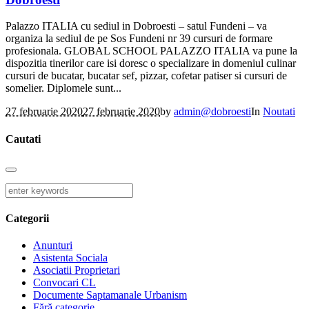
Palazzo ITALIA cu sediul in Dobroesti – satul Fundeni – va
organiza la sediul de pe Sos Fundeni nr 39 cursuri de formare
profesionala. GLOBAL SCHOOL PALAZZO ITALIA va pune la
dispozitia tinerilor care isi doresc o specializare in domeniul culinar
cursuri de bucatar, bucatar sef, pizzar, cofetar patiser si cursuri de
somelier. Diplomele sunt...
27 februarie 2020
27 februarie 2020
by
admin@dobroesti
In
Noutati
Cautati
Categorii
Anunturi
Asistenta Sociala
Asociatii Proprietari
Convocari CL
Documente Saptamanale Urbanism
Fără categorie