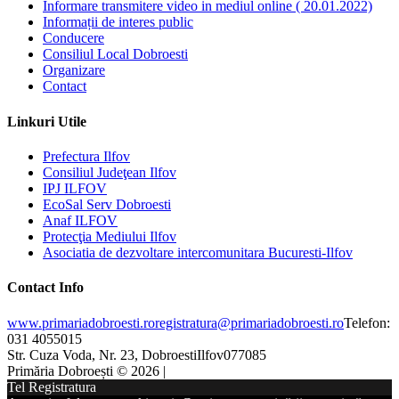
Informare transmitere video in mediul online ( 20.01.2022)
Informații de interes public
Conducere
Consiliul Local Dobroesti
Organizare
Contact
Linkuri Utile
Prefectura Ilfov
Consiliul Judeţean Ilfov
IPJ ILFOV
EcoSal Serv Dobroesti
Anaf ILFOV
Protecţia Mediului Ilfov
Asociatia de dezvoltare intercomunitara Bucuresti-Ilfov
Contact Info
www.primariadobroesti.ro
registratura@primariadobroesti.ro
Telefon:
031 4055015
Str. Cuza Voda, Nr. 23, Dobroesti
Ilfov
077085
Primăria Dobroești © 2026 |
Tel Registratura