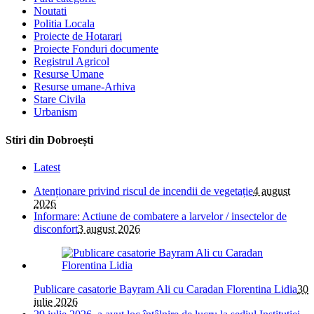
Noutati
Politia Locala
Proiecte de Hotarari
Proiecte Fonduri documente
Registrul Agricol
Resurse Umane
Resurse umane-Arhiva
Stare Civila
Urbanism
Stiri din Dobroești
Latest
Atenționare privind riscul de incendii de vegetație
4 august
2026
Informare: Actiune de combatere a larvelor / insectelor de
disconfort
3 august 2026
Publicare casatorie Bayram Ali cu Caradan Florentina Lidia
30
iulie 2026