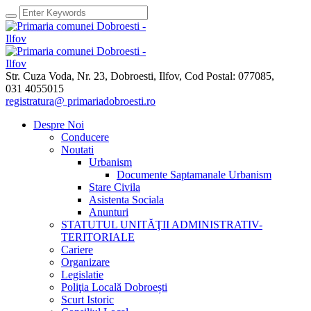
Str. Cuza Voda, Nr. 23
,
Dobroesti, Ilfov,
Cod Postal: 077085
,
031 4055015
registratura@ primariadobroesti.ro
Despre Noi
Conducere
Noutati
Urbanism
Documente Saptamanale Urbanism
Stare Civila
Asistenta Sociala
Anunturi
STATUTUL UNITĂŢII ADMINISTRATIV-
TERITORIALE
Cariere
Organizare
Legislatie
Poliţia Locală Dobroești
Scurt Istoric