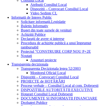
Consiliul Local
Atributii Consiliul Local
Dispozitii – Convocari Consiliul Local
Video Sedinte CL
Informatii de Interes Public
Solicitare informaţii.Legislatie
Buletin Informativ
Buget din toate sursele de venituri
Achizitii Publice
Declarații de avere și interese
Procedura de achiziție publică a unui împrumut
rambursabil
Proiectul ”CONSTRUIRE CORP NOU P+2E
Noutati
Anunturi proiecte
Transparenta decizionala
Transparenta Decizionala legea 52/2003
Monitorul Oficial Local
Dispozitii – Convocari Consiliul Local
PROIECTE de HOTĂRÂRI
Procese verbale – Consiliul Local al com. Dobroesti
DISPOZIŢIILE AUTORITĂŢII EXECUTIVE
Hotarari Consiliul Local Dobroesti
DOCUMENTE ŞI INFORMAŢII FINANCIARE
Dezbateri Publice