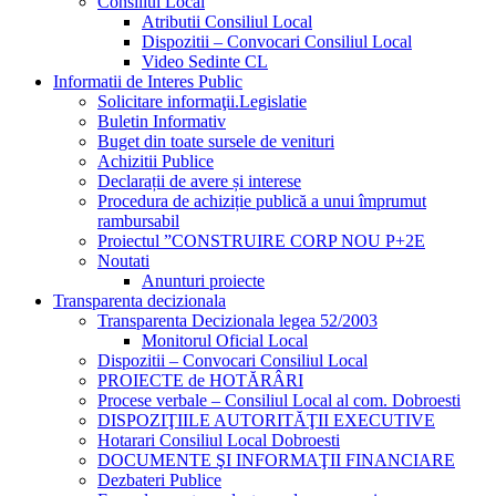
Consiliul Local
Atributii Consiliul Local
Dispozitii – Convocari Consiliul Local
Video Sedinte CL
Informatii de Interes Public
Solicitare informaţii.Legislatie
Buletin Informativ
Buget din toate sursele de venituri
Achizitii Publice
Declarații de avere și interese
Procedura de achiziție publică a unui împrumut
rambursabil
Proiectul ”CONSTRUIRE CORP NOU P+2E
Noutati
Anunturi proiecte
Transparenta decizionala
Transparenta Decizionala legea 52/2003
Monitorul Oficial Local
Dispozitii – Convocari Consiliul Local
PROIECTE de HOTĂRÂRI
Procese verbale – Consiliul Local al com. Dobroesti
DISPOZIŢIILE AUTORITĂŢII EXECUTIVE
Hotarari Consiliul Local Dobroesti
DOCUMENTE ŞI INFORMAŢII FINANCIARE
Dezbateri Publice