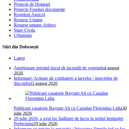
Proiecte de Hotarari
Proiecte Fonduri documente
Registrul Agricol
Resurse Umane
Resurse umane-Arhiva
Stare Civila
Urbanism
Stiri din Dobroești
Latest
Atenționare privind riscul de incendii de vegetație
4 august
2026
Informare: Actiune de combatere a larvelor / insectelor de
disconfort
3 august 2026
Publicare casatorie Bayram Ali cu Caradan Florentina Lidia
30
iulie 2026
29 iulie 2026, a avut loc întâlnire de lucru la sediul Instituției
Prefectului
29 iulie 2026
Informare cu privire la reparatia / înlocuirea lămpile led ce fac