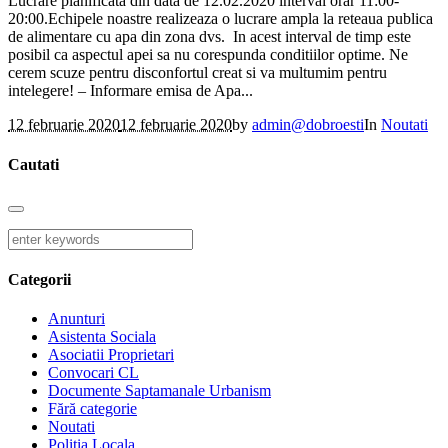
Lucrare planificata din data de 12.02.2020 interval orar 11:00-
20:00.Echipele noastre realizeaza o lucrare ampla la reteaua publica
de alimentare cu apa din zona dvs. In acest interval de timp este
posibil ca aspectul apei sa nu corespunda conditiilor optime. Ne
cerem scuze pentru disconfortul creat si va multumim pentru
intelegere! – Informare emisa de Apa...
12 februarie 2020
12 februarie 2020
by
admin@dobroesti
In
Noutati
Cautati
Categorii
Anunturi
Asistenta Sociala
Asociatii Proprietari
Convocari CL
Documente Saptamanale Urbanism
Fără categorie
Noutati
Politia Locala