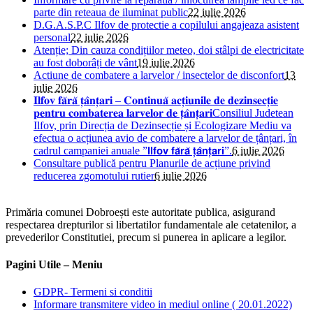
parte din reteaua de iluminat public
22 iulie 2026
D.G.A.S.P.C Ilfov de protectie a copilului angajeaza asistent
personal
22 iulie 2026
Atenție; Din cauza condițiilor meteo, doi stâlpi de electricitate
au fost doborâți de vânt
19 iulie 2026
Actiune de combatere a larvelor / insectelor de disconfort
13
iulie 2026
𝐈𝐥𝐟𝐨𝐯 𝐟𝐚̆𝐫𝐚̆ 𝐭̦𝐚̂𝐧𝐭̦𝐚𝐫𝐢 – 𝐂𝐨𝐧𝐭𝐢𝐧𝐮𝐚̆ 𝐚𝐜𝐭̦𝐢𝐮𝐧𝐢𝐥𝐞 𝐝𝐞 𝐝𝐞𝐳𝐢𝐧𝐬𝐞𝐜𝐭̦𝐢𝐞
𝐩𝐞𝐧𝐭𝐫𝐮 𝐜𝐨𝐦𝐛𝐚𝐭𝐞𝐫𝐞𝐚 𝐥𝐚𝐫𝐯𝐞𝐥𝐨𝐫 𝐝𝐞 𝐭̦𝐚̂𝐧𝐭̦𝐚𝐫𝐢Consiliul Judetean
Ilfov, prin Direcția de Dezinsecție și Ecologizare Mediu va
efectua o acțiunea avio de combatere a larvelor de țânțari, în
cadrul campaniei anuale ”𝗜𝗹𝗳𝗼𝘃 𝗳𝗮̆𝗿𝗮̆ 𝘁̦𝗮̂𝗻𝘁̦𝗮𝗿𝗶”.
6 iulie 2026
Consultare publică pentru Planurile de acțiune privind
reducerea zgomotului rutier
6 iulie 2026
Primăria comunei Dobroești este autoritate publica, asigurand
respectarea drepturilor si libertatilor fundamentale ale cetatenilor, a
prevederilor Constitutiei, precum si punerea in aplicare a legilor.
Pagini Utile – Meniu
GDPR- Termeni si conditii
Informare transmitere video in mediul online ( 20.01.2022)