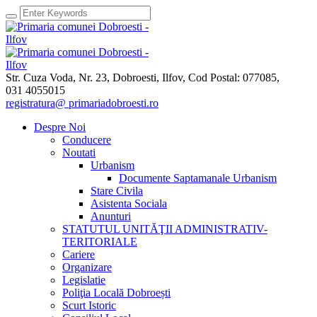
Str. Cuza Voda, Nr. 23
,
Dobroesti, Ilfov,
Cod Postal: 077085
,
031 4055015
registratura@ primariadobroesti.ro
Despre Noi
Conducere
Noutati
Urbanism
Documente Saptamanale Urbanism
Stare Civila
Asistenta Sociala
Anunturi
STATUTUL UNITĂŢII ADMINISTRATIV-
TERITORIALE
Cariere
Organizare
Legislatie
Poliţia Locală Dobroești
Scurt Istoric