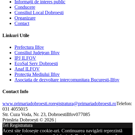
Informații de interes public
Conducere
Consiliul Local Dobroesti
Organizare
Contact
Linkuri Utile
Prefectura Ilfov
Consiliul Judeţean Ilfov
IPJ ILFOV
EcoSal Serv Dobroesti
Anaf ILFOV
Protecţia Mediului Ilfov
Asociatia de dezvoltare intercomunitara Bucuresti-Ilfov
Contact Info
www.primariadobroesti.ro
registratura@primariadobroesti.ro
Telefon:
031 4055015
Str. Cuza Voda, Nr. 23, Dobroesti
Ilfov
077085
Primăria Dobroești © 2026 |
Tel Registratura
Acest site folosește cookie-uri. Continuarea navigării reprezintă