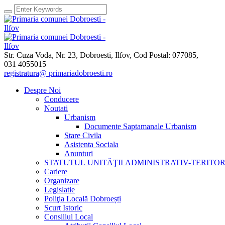
Str. Cuza Voda, Nr. 23
,
Dobroesti, Ilfov,
Cod Postal: 077085
,
031 4055015
registratura@ primariadobroesti.ro
Despre Noi
Conducere
Noutati
Urbanism
Documente Saptamanale Urbanism
Stare Civila
Asistenta Sociala
Anunturi
STATUTUL UNITĂŢII ADMINISTRATIV-TERITO
Cariere
Organizare
Legislatie
Poliţia Locală Dobroești
Scurt Istoric
Consiliul Local