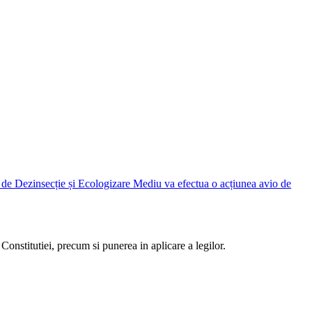
Judetean Ilfov, prin Direcția de Dezinsecție și Ecologizare Mediu va efectua o acțiunea avio de
Constitutiei, precum si punerea in aplicare a legilor.