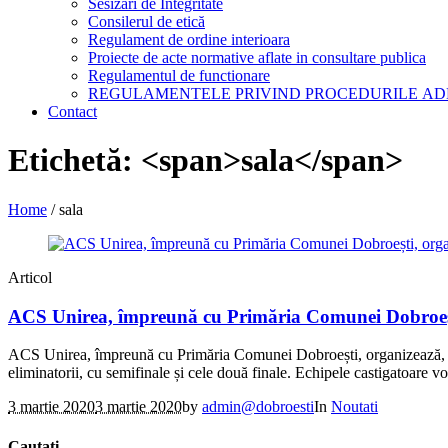
Sesizari de Integritate
Consilerul de etică
Regulament de ordine interioara
Proiecte de acte normative aflate in consultare publica
Regulamentul de functionare
REGULAMENTELE PRIVIND PROCEDURILE AD
Contact
Etichetă: <span>sala</span>
Home
/
sala
Articol
ACS Unirea, împreună cu Primăria Comunei Dobroești,
ACS Unirea, împreună cu Primăria Comunei Dobroești, organizează, la ju
eliminatorii, cu semifinale și cele două finale. Echipele castigatoare vo
3 martie 2020
3 martie 2020
by
admin@dobroesti
In
Noutati
Cautati