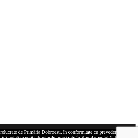
relucrate de Primăria Dobroesti, în conformitate cu prevederile art. 6
at. Vă puteți exercita drepturile prevăzute în Regulamentul (UE)