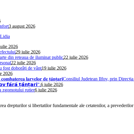
6
nfort
3 august 2026
iulie 2026
efectului
29 iulie 2026
parte din reteaua de iluminat public
22 iulie 2026
rsonal
22 iulie 2026
au fost doborâți de vânt
19 iulie 2026
ie 2026
𝐢𝐧𝐬𝐞𝐜𝐭̦𝐢𝐞 𝐩𝐞𝐧𝐭𝐫𝐮 𝐜𝐨𝐦𝐛𝐚𝐭𝐞𝐫𝐞𝐚 𝐥𝐚𝐫𝐯𝐞𝐥𝐨𝐫 𝐝𝐞 𝐭̦𝐚̂𝐧𝐭̦𝐚𝐫𝐢Consiliul 
̆𝗿𝗮̆ 𝘁̦𝗮̂𝗻𝘁̦𝗮𝗿𝗶”.
6 iulie 2026
a zgomotului rutier
6 iulie 2026
a drepturilor si libertatilor fundamentale ale cetatenilor, a prevederilor 