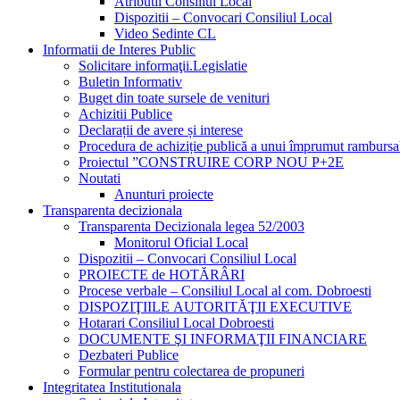
Atributii Consiliul Local
Dispozitii – Convocari Consiliul Local
Video Sedinte CL
Informatii de Interes Public
Solicitare informaţii.Legislatie
Buletin Informativ
Buget din toate sursele de venituri
Achizitii Publice
Declarații de avere și interese
Procedura de achiziție publică a unui împrumut rambursa
Proiectul ”CONSTRUIRE CORP NOU P+2E
Noutati
Anunturi proiecte
Transparenta decizionala
Transparenta Decizionala legea 52/2003
Monitorul Oficial Local
Dispozitii – Convocari Consiliul Local
PROIECTE de HOTĂRÂRI
Procese verbale – Consiliul Local al com. Dobroesti
DISPOZIŢIILE AUTORITĂŢII EXECUTIVE
Hotarari Consiliul Local Dobroesti
DOCUMENTE ŞI INFORMAŢII FINANCIARE
Dezbateri Publice
Formular pentru colectarea de propuneri
Integritatea Institutionala