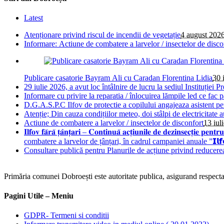
Latest
Atenționare privind riscul de incendii de vegetație
4 august 202
Informare: Actiune de combatere a larvelor / insectelor de disco
Publicare casatorie Bayram Ali cu Caradan Florentina Lidia
30 
29 iulie 2026, a avut loc întâlnire de lucru la sediul Instituției Pr
Informare cu privire la reparatia / înlocuirea lămpile led ce fac 
D.G.A.S.P.C Ilfov de protectie a copilului angajeaza asistent pe
Atenție; Din cauza condițiilor meteo, doi stâlpi de electricitate 
Actiune de combatere a larvelor / insectelor de disconfort
13 iul
𝐈𝐥𝐟𝐨𝐯 𝐟𝐚̆𝐫𝐚̆ 𝐭̦𝐚̂𝐧𝐭̦𝐚𝐫𝐢 – 𝐂𝐨𝐧𝐭𝐢𝐧𝐮𝐚̆ 𝐚𝐜𝐭̦𝐢𝐮𝐧𝐢𝐥𝐞 𝐝𝐞 𝐝𝐞
combatere a larvelor de țânțari, în cadrul campaniei anuale ”𝗜𝗹𝗳𝗼𝘃 𝗳𝗮
Consultare publică pentru Planurile de acțiune privind reducere
Primăria comunei Dobroești este autoritate publica, asigurand respectare
Pagini Utile – Meniu
GDPR- Termeni si conditii