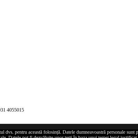
 031 4055015
tul dvs. pentru această folosință. Datele dumneavoastră personale sunt p
le. Datele pot fi dezvăluite unor terți în baza unui temei legal justific