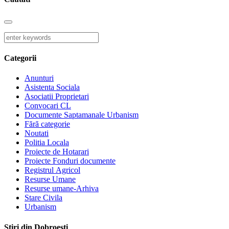
Categorii
Anunturi
Asistenta Sociala
Asociatii Proprietari
Convocari CL
Documente Saptamanale Urbanism
Fără categorie
Noutati
Politia Locala
Proiecte de Hotarari
Proiecte Fonduri documente
Registrul Agricol
Resurse Umane
Resurse umane-Arhiva
Stare Civila
Urbanism
Stiri din Dobroești