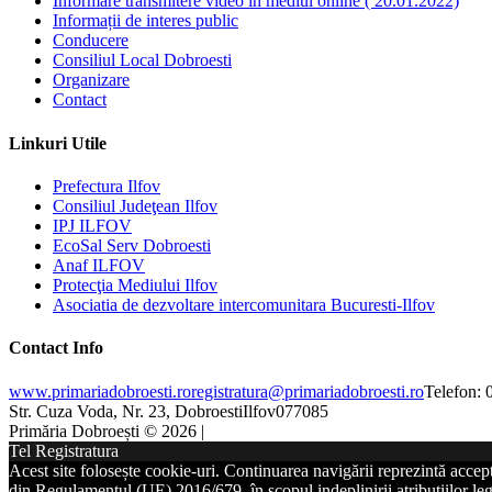
Informare transmitere video in mediul online ( 20.01.2022)
Informații de interes public
Conducere
Consiliul Local Dobroesti
Organizare
Contact
Linkuri Utile
Prefectura Ilfov
Consiliul Judeţean Ilfov
IPJ ILFOV
EcoSal Serv Dobroesti
Anaf ILFOV
Protecţia Mediului Ilfov
Asociatia de dezvoltare intercomunitara Bucuresti-Ilfov
Contact Info
www.primariadobroesti.ro
registratura@primariadobroesti.ro
Telefon:
Str. Cuza Voda, Nr. 23, Dobroesti
Ilfov
077085
Primăria Dobroești © 2026 |
Tel Registratura
Acest site folosește cookie-uri. Continuarea navigării reprezintă accep
din Regulamentul (UE) 2016/679, în scopul indeplinirii atribuțiilor lega