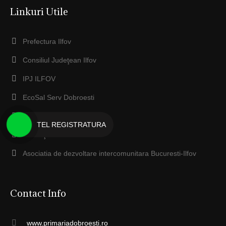
Linkuri Utile
Prefectura Ilfov
Consiliul Judeţean Ilfov
IPJ ILFOV
EcoSal Serv Dobroesti
Anaf ILFOV
TEL REGISTRATURA
Protecţia Mediului Ilfov
Asociatia de dezvoltare intercomunitara Bucuresti-Ilfov
Contact Info
www.primariadobroesti.ro