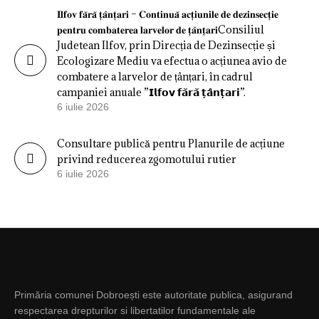
𝐈𝐥𝐟𝐨𝐯 𝐟𝐚̆𝐫𝐚̆ 𝐭̦𝐚̂𝐧𝐭̦𝐚𝐫𝐢 – 𝐂𝐨𝐧𝐭𝐢𝐧𝐮𝐚̆ 𝐚𝐜𝐭̦𝐢𝐮𝐧𝐢𝐥𝐞 𝐝𝐞 𝐝𝐞𝐳𝐢𝐧𝐬𝐞𝐜𝐭̦𝐢𝐞
𝐩𝐞𝐧𝐭𝐫𝐮 𝐜𝐨𝐦𝐛𝐚𝐭𝐞𝐫𝐞𝐚 𝐥𝐚𝐫𝐯𝐞𝐥𝐨𝐫 𝐝𝐞 𝐭̦𝐚̂𝐧𝐭̦𝐚𝐫𝐢Consiliul
Judetean Ilfov, prin Direcția de Dezinsecție și
Ecologizare Mediu va efectua o acțiunea avio de
combatere a larvelor de țânțari, în cadrul
campaniei anuale ”𝗜𝗹𝗳𝗼𝘃 𝗳𝗮̆𝗿𝗮̆ 𝘁̦𝗮̂𝗻𝘁̦𝗮𝗿𝗶”.
6 iulie 2026
Consultare publică pentru Planurile de acțiune
privind reducerea zgomotului rutier
6 iulie 2026
Primăria comunei Dobroești este autoritate publica, asigurand
respectarea drepturilor si libertatilor fundamentale ale