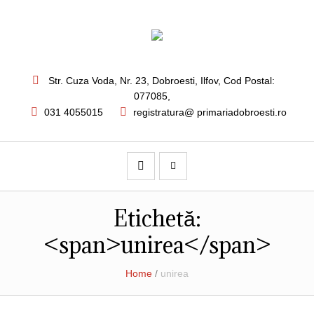
Str. Cuza Voda, Nr. 23
,
Dobroesti, Ilfov,
Cod Postal:
077085
,
031 4055015
registratura@ primariadobroesti.ro
Etichetă:
<span>unirea</span>
Home
/
unirea