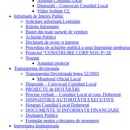
Atributii Consiliul Local
Dispozitii – Convocari Consiliul Local
Video Sedinte CL
Informatii de Interes Public
Solicitare informaţii.Legislatie
Buletin Informativ
Buget din toate sursele de venituri
Achizitii Publice
Declarații de avere și interese
Procedura de achiziție publică a unui împrumut rambursa
Proiectul ”CONSTRUIRE CORP NOU P+2E
Noutati
Anunturi proiecte
Transparenta decizionala
Transparenta Decizionala legea 52/2003
Monitorul Oficial Local
Dispozitii – Convocari Consiliul Local
PROIECTE de HOTĂRÂRI
Procese verbale – Consiliul Local al com. Dobroesti
DISPOZIŢIILE AUTORITĂŢII EXECUTIVE
Hotarari Consiliul Local Dobroesti
DOCUMENTE ŞI INFORMAŢII FINANCIARE
Dezbateri Publice
Formular pentru colectarea de propuneri
Integritatea Institutionala