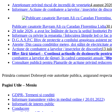
Atenționare privind riscul de incendii de vegetație
4 august 202
Informare: Actiune de combatere a larvelor / insectelor de disco
Publicare casatorie Bayram Ali cu Caradan Florentina Lidia
30 
29 iulie 2026, a avut loc întâlnire de lucru la sediul Instituției Pr
Informare cu privire la reparatia / înlocuirea lămpile led ce fac 
D.G.A.S.P.C Ilfov de protectie a copilului angajeaza asistent pe
Atenție; Din cauza condițiilor meteo, doi stâlpi de electricitate 
Actiune de combatere a larvelor / insectelor de disconfort
13 iul
𝐈𝐥𝐟𝐨𝐯 𝐟𝐚̆𝐫𝐚̆ 𝐭̦𝐚̂𝐧𝐭̦𝐚𝐫𝐢 – 𝐂𝐨𝐧𝐭𝐢𝐧𝐮𝐚̆ 𝐚𝐜𝐭̦𝐢𝐮𝐧𝐢𝐥𝐞 𝐝𝐞 𝐝𝐞
combatere a larvelor de țânțari, în cadrul campaniei anuale ”𝗜𝗹𝗳𝗼𝘃 𝗳𝗮̆𝗿𝗮
Consultare publică pentru Planurile de acțiune privind reducere
Primăria comunei Dobroești este autoritate publica, asigurand respectare
Pagini Utile – Meniu
GDPR- Termeni si conditii
Informare transmitere video in mediul online ( 20.01.2022)
Informații de interes public
Conducere