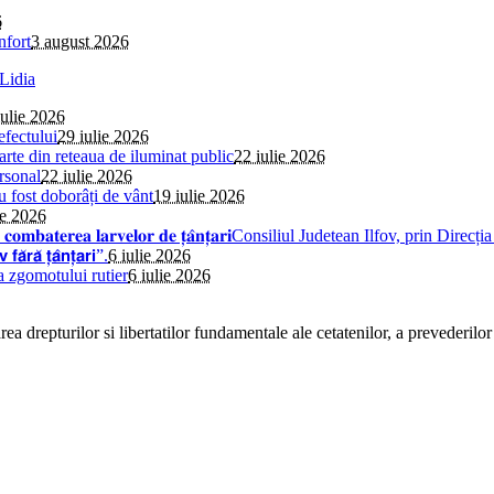
6
nfort
3 august 2026
iulie 2026
efectului
29 iulie 2026
parte din reteaua de iluminat public
22 iulie 2026
rsonal
22 iulie 2026
au fost doborâți de vânt
19 iulie 2026
ie 2026
𝐢𝐧𝐬𝐞𝐜𝐭̦𝐢𝐞 𝐩𝐞𝐧𝐭𝐫𝐮 𝐜𝐨𝐦𝐛𝐚𝐭𝐞𝐫𝐞𝐚 𝐥𝐚𝐫𝐯𝐞𝐥𝐨𝐫 𝐝𝐞 𝐭̦𝐚̂𝐧𝐭̦𝐚𝐫𝐢Consiliul 
̆ 𝘁̦𝗮̂𝗻𝘁̦𝗮𝗿𝗶”.
6 iulie 2026
a zgomotului rutier
6 iulie 2026
a drepturilor si libertatilor fundamentale ale cetatenilor, a prevederilor 