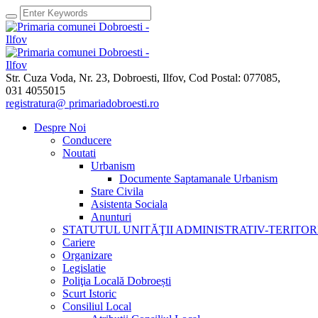
Str. Cuza Voda, Nr. 23
,
Dobroesti, Ilfov,
Cod Postal: 077085
,
031 4055015
registratura@ primariadobroesti.ro
Despre Noi
Conducere
Noutati
Urbanism
Documente Saptamanale Urbanism
Stare Civila
Asistenta Sociala
Anunturi
STATUTUL UNITĂŢII ADMINISTRATIV-TERITOR
Cariere
Organizare
Legislatie
Poliţia Locală Dobroești
Scurt Istoric
Consiliul Local