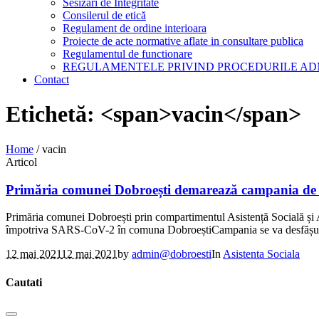
Sesizari de Integritate
Consilerul de etică
Regulament de ordine interioara
Proiecte de acte normative aflate in consultare publica
Regulamentul de functionare
REGULAMENTELE PRIVIND PROCEDURILE AD
Contact
Etichetă: <span>vacin</span>
Home
/
vacin
Articol
Primăria comunei Dobroești demarează campania de 
Primăria comunei Dobroești prin compartimentul Asistență Socială și A
împotriva SARS-CoV-2 în comuna DobroeștiCampania se va desfășura în
12 mai 2021
12 mai 2021
by
admin@dobroesti
In
Asistenta Sociala
Cautati