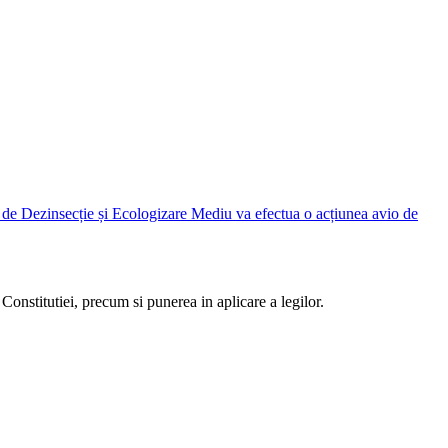
Judetean Ilfov, prin Direcția de Dezinsecție și Ecologizare Mediu va efectua o acțiunea avio de
Constitutiei, precum si punerea in aplicare a legilor.