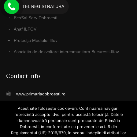
TEL REGISTRATURA
IPJ ILFOV
EcoSal Serv Dobroesti
Anaf ILFOV
Protecţia Mediului Ilfov
Asociatia de dezvoltare intercomunitara Bucuresti-Ilfov
Contact Info
www.primariadobroesti.ro
registratura@primariadobroesti.ro
Acest site folosește cookie-uri. Continuarea navigării
reprezintă acceptul dvs. pentru această folosință. Datele
Telefon: 031 4055015
dumneavoastră personale sunt prelucrate de Primăria
Dobroesti, în conformitate cu prevederile art. 6 din
Str. Cuza Voda, Nr. 23, Dobroesti
Regulamentul (UE) 2016/679, în scopul indeplinirii atribuțiilor