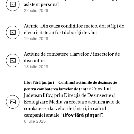
asistent personal
22 iulie 2026
Atenție; Din cauza condițiilor meteo, doi stâlpi de
electricitate au fost doborâți de vânt
19 iulie 2026
Actiune de combatere a larvelor / insectelor de
disconfort
13 iulie 2026
𝐈𝐥𝐟𝐨𝐯 𝐟𝐚̆𝐫𝐚̆ 𝐭̦𝐚̂𝐧𝐭̦𝐚𝐫𝐢 – 𝐂𝐨𝐧𝐭𝐢𝐧𝐮𝐚̆ 𝐚𝐜𝐭̦𝐢𝐮𝐧𝐢𝐥𝐞 𝐝𝐞 𝐝𝐞𝐳𝐢𝐧𝐬𝐞𝐜𝐭̦𝐢𝐞
𝐩𝐞𝐧𝐭𝐫𝐮 𝐜𝐨𝐦𝐛𝐚𝐭𝐞𝐫𝐞𝐚 𝐥𝐚𝐫𝐯𝐞𝐥𝐨𝐫 𝐝𝐞 𝐭̦𝐚̂𝐧𝐭̦𝐚𝐫𝐢Consiliul
Judetean Ilfov, prin Direcția de Dezinsecție și
Ecologizare Mediu va efectua o acțiunea avio de
combatere a larvelor de țânțari, în cadrul
campaniei anuale ”𝗜𝗹𝗳𝗼𝘃 𝗳𝗮̆𝗿𝗮̆ 𝘁̦𝗮̂𝗻𝘁̦𝗮𝗿𝗶”.
6 iulie 2026