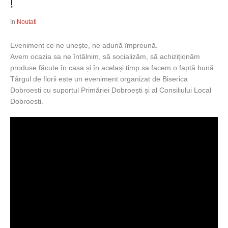
!
In
Noutati
Eveniment ce ne unește, ne adună împreună.
Avem ocazia sa ne întâlnim, să socializăm, să achiziționăm
produse făcute în casa și în același timp sa facem o faptă bună.
T‍ârgul de florii este un eveniment organizat de Biserica
Dobroesti cu suportul Primăriei Dobroești și al Consiliului Local
Dobroesti.